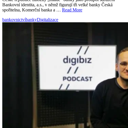
Bankovní identita, a.s., v němž figurují tři velké banky Česká
spořitelna, Komerční banka a …
Read More
bankovnictví
banky
Digitalizace