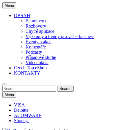
Skip
Menu
to
content
OBSAH
Ecommerce
Rozhovory
Chytré aplikace
Výzkumy a trendy pro váš e-business
Eventy a akce
Komentáře
Podcasty
Případové studie
Videoanketa
Czech Top eShop
KONTAKTY
Search
Search
for:
Menu
VISA
Deloitte
ACOMWARE
Shopsys