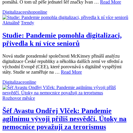
pomáhá. O tom už péše jednatel šéf značky Ivan …
Read More
Digitalizace
eshop
online
Aktuálně
Trendy
Studie: Pandemie pomohla digitalizaci,
přivedla k ní více seniorů
Nová studie poradenské společnosti McKinsey přináší analýzu
digitalizace České republiky a několika dalších zemí ve střední a
východní Evropě (CEE), které porovnává s digitálně vyspělými
státy. Studie se zaměřuje na …
Read More
Digitalizace
online
Rozhovor měsíce
Šéf Avastu Ondřej Vlček: Pandemie
agilnímu vývoji příliš nesvědčí. Útoky na
nemocnice považuji za terorismus