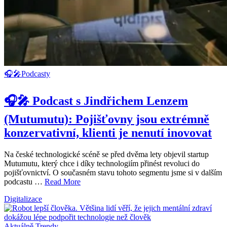
🎧🎤Podcasty
🎧🎤 Podcast s Jindřichem Lenzem
(Mutumutu): Pojišťovny jsou extrémně
konzervativní, klienti je nenutí inovovat
Na české technologické scéně se před dvěma lety objevil startup
Mutumutu, který chce i díky technologiím přinést revoluci do
pojišťovnictví. O současném stavu tohoto segmentu jsme si v dalším
podcastu …
Read More
Digitalizace
Aktuálně
Trendy