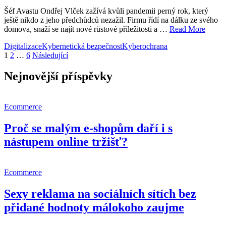
Šéf Avastu Ondřej Vlček zažívá kvůli pandemii perný rok, který
ještě nikdo z jeho předchůdců nezažil. Firmu řídí na dálku ze svého
domova, snaží se najít nové růstové příležitosti a …
Read More
Digitalizace
Kybernetická bezpečnost
Kyberochrana
Stránkování
1
2
…
6
Následující
příspěvků
Nejnovější příspěvky
Ecommerce
Proč se malým e-shopům daří i s
nástupem online tržišť?
Ecommerce
Sexy reklama na sociálních sítích bez
přidané hodnoty málokoho zaujme