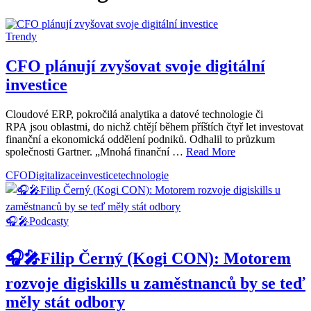
Trendy
CFO plánují zvyšovat svoje digitální
investice
Cloudové ERP, pokročilá analytika a datové technologie či
RPA jsou oblastmi, do nichž chtějí během příštích čtyř let investovat
finanční a ekonomická oddělení podniků. Odhalil to průzkum
společnosti Gartner. „Mnohá finanční …
Read More
CFO
Digitalizace
investice
technologie
🎧🎤Podcasty
🎧🎤Filip Černý (Kogi CON): Motorem
rozvoje digiskills u zaměstnanců by se teď
měly stát odbory