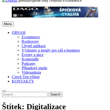
představujeme elity českého e-commerce
Menu
OBSAH
Ecommerce
Rozhovory
Chytré aplikace
Výzkumy a trendy pro váš e-business
Eventy a akce
Komentáře
Podcasty
Případové studie
Videoanketa
Czech Top eShop
KONTAKTY
Search
Search
for:
Štítek:
Digitalizace