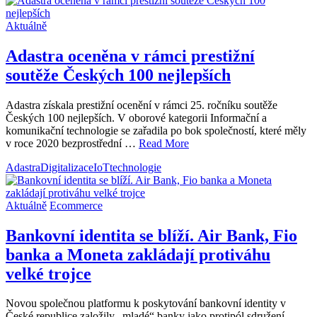
Aktuálně
Adastra oceněna v rámci prestižní
soutěže Českých 100 nejlepších
Adastra získala prestižní ocenění v rámci 25. ročníku soutěže
Českých 100 nejlepších. V oborové kategorii Informační a
komunikační technologie se zařadila po bok společností, které měly
v roce 2020 bezprostřední …
Read More
Adastra
Digitalizace
IoT
technologie
Aktuálně
Ecommerce
Bankovní identita se blíží. Air Bank, Fio
banka a Moneta zakládají protiváhu
velké trojce
Novou společnou platformu k poskytování bankovní identity v
České republice založily „mladé“ banky jako protipól sdružení