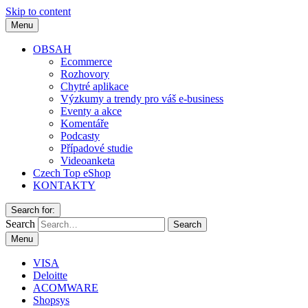
Skip to content
Menu
OBSAH
Ecommerce
Rozhovory
Chytré aplikace
Výzkumy a trendy pro váš e-business
Eventy a akce
Komentáře
Podcasty
Případové studie
Videoanketa
Czech Top eShop
KONTAKTY
Search for:
Search
Menu
VISA
Deloitte
ACOMWARE
Shopsys