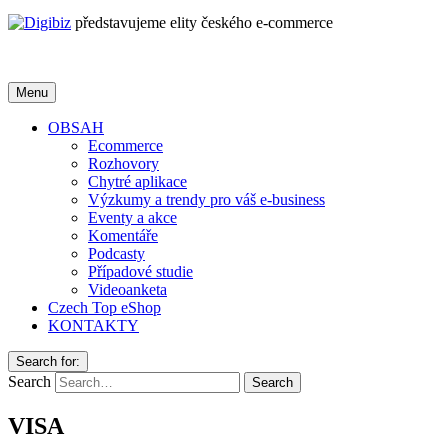
představujeme elity českého e-commerce
Menu
OBSAH
Ecommerce
Rozhovory
Chytré aplikace
Výzkumy a trendy pro váš e-business
Eventy a akce
Komentáře
Podcasty
Případové studie
Videoanketa
Czech Top eShop
KONTAKTY
Search for:
Search
VISA