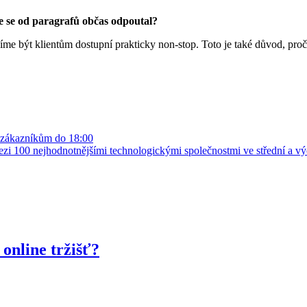
te se od paragrafů občas odpoutal?
me být klientům dostupní prakticky non-stop. Toto je také důvod, proč
p zákazníkům do 18:00
 mezi 100 nejhodnotnějšími technologickými společnostmi ve střední a 
online tržišť?