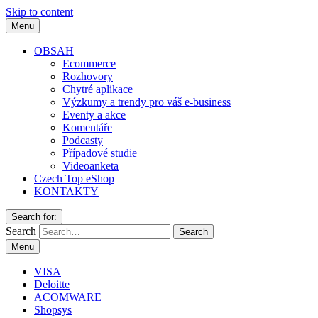
Skip to content
Menu
OBSAH
Ecommerce
Rozhovory
Chytré aplikace
Výzkumy a trendy pro váš e-business
Eventy a akce
Komentáře
Podcasty
Případové studie
Videoanketa
Czech Top eShop
KONTAKTY
Search for:
Search
Menu
VISA
Deloitte
ACOMWARE
Shopsys