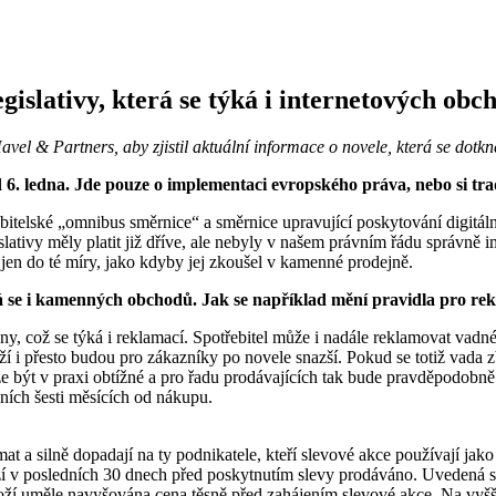
gislativy, která se týká i internetových obc
vel & Partners, aby zjistil aktuální informace o novele, která se dot
6. ledna. Jde pouze o implementaci evropského práva, nebo si tradič
bitelské „omnibus směrnice“ a směrnice upravující poskytování digitá
lativy měly platit již dříve, ale nebyly v našem právním řádu správně 
en do té míry, jako kdyby jej zkoušel v kamenné prodejně.
á se i kamenných obchodů. Jak se například mění pravidla pro re
y, což se týká i reklamací. Spotřebitel může i nadále reklamovat vadné
í i přesto budou pro zákazníky po novele snazší. Pokud se totiž vada 
že být v praxi obtížné a pro řadu prodávajících tak bude pravděpodobně
vních šesti měsících od nákupu.
t a silně dopadají na ty podnikatele, kteří slevové akce používají jako
í v posledních 30 dnech před poskytnutím slevy prodáváno. Uvedená sle
zboží uměle navyšována cena těsně před zahájením slevové akce. Na vyšší