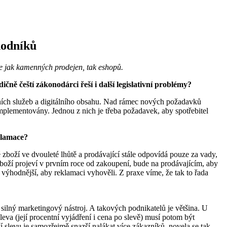
hodníků
kne jak kamenných prodejen, tak eshopů.
ně čeští zákonodárci řeší i další legislativní problémy?
lních služeb a digitálního obsahu. Nad rámec nových požadavků
implementovány. Jednou z nich je třeba požadavek, aby spotřebitel
klamace?
 zboží ve dvouleté lhůtě a prodávající stále odpovídá pouze za vady,
zboží projeví v prvním roce od zakoupení, bude na prodávajícím, aby
 výhodnější, aby reklamaci vyhověli. Z praxe víme, že tak to řada
 silný marketingový nástroj. A takových podnikatelů je většina. U
va (její procentní vyjádření i cena po slevě) musí potom být
 slevu je samozřejmě snazší nalákat více zákazníků, novela se tak