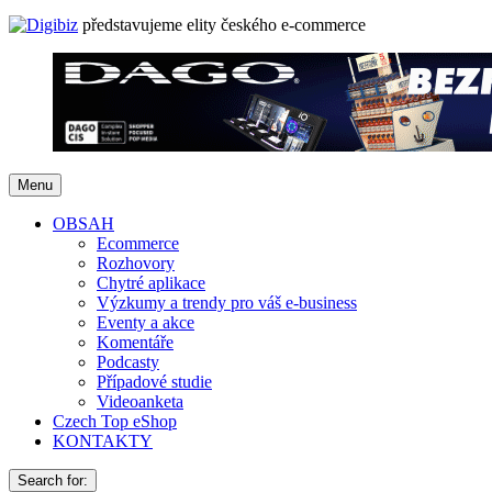
představujeme elity českého e-commerce
Menu
OBSAH
Ecommerce
Rozhovory
Chytré aplikace
Výzkumy a trendy pro váš e-business
Eventy a akce
Komentáře
Podcasty
Případové studie
Videoanketa
Czech Top eShop
KONTAKTY
Search for: