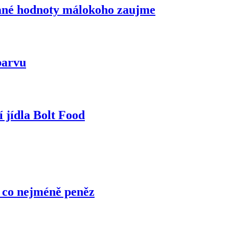
idané hodnoty málokoho zaujme
barvu
 jídla Bolt Food
a co nejméně peněz