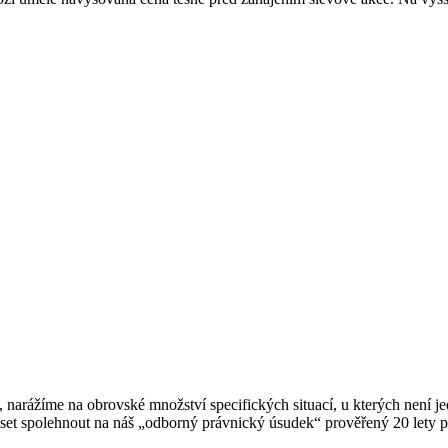
e, narážíme na obrovské množství specifických situací, u kterých není
t spolehnout na náš „odborný právnický úsudek“ prověřený 20 lety pr