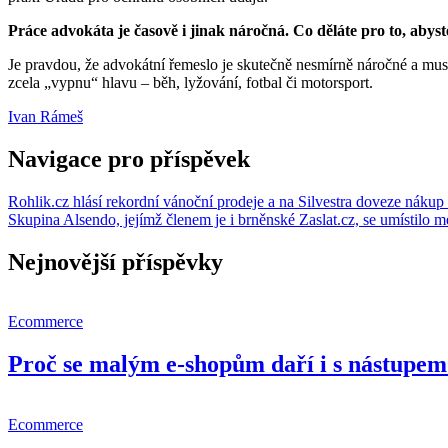
Práce advokáta je časově i jinak náročná. Co děláte pro to, abys
Je pravdou, že advokátní řemeslo je skutečně nesmírně náročné a musí
zcela „vypnu“ hlavu – běh, lyžování, fotbal či motorsport.
Ivan Rámeš
Navigace pro příspěvek
Rohlik.cz hlásí rekordní vánoční prodeje a na Silvestra doveze náku
Skupina Alsendo, jejímž členem je i brněnské Zaslat.cz, se umístilo
Nejnovější příspěvky
Ecommerce
Proč se malým e-shopům daří i s nástupem 
Ecommerce