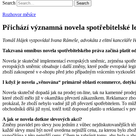
Search
Rozhovor měsíce
Přichází významná novela spotřebitelské le
Tomáš Hájek vyzpovídal Ivana Rámeše, advokáta z elitní kanceláře Ha
Takzvaná omnibus novela spotřebitelského práva začíná platit od 
Novela je skutečně implementací evropských směrnic, zejména spotře
evropských směrnic obsahuje i další změny, které podle evropské legis
zboží zakoupené v e-shopu před jeho případným vrácením vyzkoušel j
I když je novela „věnována“ primárně oblasti ecommerce, dotýk
Novela skutečně dopadá jak na prodej on-line, tak na kamenné prodejn
které zboží mělo již v okamžiku převzetí zákazníkem. Reklamace zbož
prokázal, že zboží nebylo vadné již při převzetí spotřebitelem. To mů
obchodníků dělá již nyní, totéž totiž doposud platilo u reklamací v pr
A jak se novela dotkne slevových akcí?
Změny pravidel pro slevy jsou jedním z vůbec nejdiskutovanějších téma
každé slevy musí být nově uvedena nejnižší cena, za kterou bylo zbož
vypočítána z této nejnižší ceny. Cílem je zabránit tomu, aby byla u 