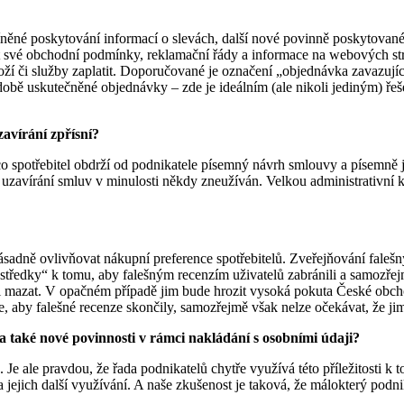
íněné poskytování informací o slevách, další nové povinně poskytované 
t své obchodní podmínky, reklamační řády a informace na webových str
 zboží či služby zaplatit. Doporučované je označení „objednávka zavazu
obě uskutečněné objednávky – zde je ideálním (ale nikoli jediným) ř
zavírání zpřísní?
spotřebitel obdrží od podnikatele písemný návrh smlouvy a písemně ji
 uzavírání smluv v minulosti někdy zneužíván. Velkou administrativní k
ásadně ovlivňovat nákupní preference spotřebitelů. Zveřejňování fale
středky“ k tomu, aby falešným recenzím uživatelů zabránili a samozře
mazat. V opačném případě jim bude hrozit vysoká pokuta České obchodn
, aby falešné recenze skončily, samozřejmě však nelze očekávat, že ji
la také nové povinnosti v rámci nakládání s osobními údaji?
 Je ale pravdou, že řada podnikatelů chytře využívá této příležitosti k
 jejich další využívání. A naše zkušenost je taková, že málokterý podn