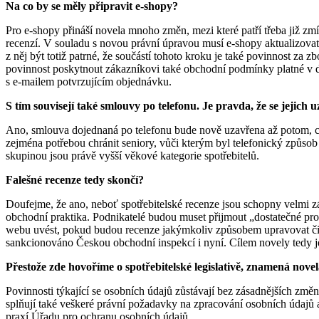
Na co by se měly připravit e-shopy?
Pro e-shopy přináší novela mnoho změn, mezi které patří třeba již zm
recenzí. V souladu s novou právní úpravou musí e-shopy aktualizova
z něj být totiž patrné, že součástí tohoto kroku je také povinnost za
povinnost poskytnout zákazníkovi také obchodní podmínky platné v d
s e-mailem potvrzujícím objednávku.
S tím souvisejí také smlouvy po telefonu. Je pravda, že se jejich u
Ano, smlouva dojednaná po telefonu bude nově uzavřena až potom, co 
zejména potřebou chránit seniory, vůči kterým byl telefonický způsob
skupinou jsou právě vyšší věkové kategorie spotřebitelů.
Falešné recenze tedy skončí?
Doufejme, že ano, neboť spotřebitelské recenze jsou schopny velmi z
obchodní praktika. Podnikatelé budou muset přijmout „dostatečné pro
webu uvést, pokud budou recenze jakýmkoliv způsobem upravovat či 
sankcionováno Českou obchodní inspekcí i nyní. Cílem novely tedy je
Přestože zde hovoříme o spotřebitelské legislativě, znamená nove
Povinnosti týkající se osobních údajů zůstávají bez zásadnějších změn.
splňují také veškeré právní požadavky na zpracování osobních údajů a
praxí Úřadu pro ochranu osobních údajů.