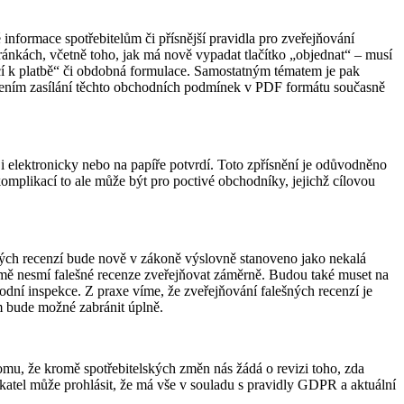
informace spotřebitelům či přísnější pravidla pro zveřejňování
ánkách, včetně toho, jak má nově vypadat tlačítko „objednat“ – musí
jící k platbě“ či obdobná formulace. Samostatným tématem je pak
ešením zasílání těchto obchodních podmínek v PDF formátu současně
 elektronicky nebo na papíře potvrdí. Toto zpřísnění je odůvodněno
omplikací to ale může být pro poctivé obchodníky, jejichž cílovou
šných recenzí bude nově v zákoně výslovně stanoveno jako nekalá
jmě nesmí falešné recenze zveřejňovat záměrně. Budou také muset na
í inspekce. Z praxe víme, že zveřejňování falešných recenzí je
m bude možné zabránit úplně.
 tomu, že kromě spotřebitelských změn nás žádá o revizi toho, zda
ikatel může prohlásit, že má vše v souladu s pravidly GDPR a aktuální