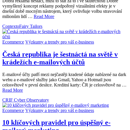
Dobrá reklama nestačí, musí to stát za to i ve skutečnosti Dobře
vymyšlený koncept reklamy podpořený vizuálními efekty je v
dnešní době mocným nástrojem, který ovlivňuje volbu stravování
milionům lidí …
Read More
Contexto
Fairy Tailors
Ecommerce
Výzkumy a trendy pro váš e-business
Česká republika je šestnáctá na světě v
krádežích e-mailových účtů
E-mailové účty patří mezi nejčastěji kradené údaje nabízené na dark
webu a e-mailové služby jako Gmail, Yahoo a Hotmail jsou
celosvětově v první desítce. Kreditní karty: ČR je celosvětově na …
Read More
CRIF Cyber Observatory
Ecommerce
Výzkumy a trendy pro váš e-business
10 klíčových pravidel pro úspěšný e-