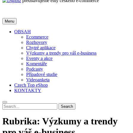
představujeme elity českého e-commerce
Menu
OBSAH
Ecommerce
Rozhovory
Chytré aplikace
Výzkumy a trendy pro váš e-business
Eventy a akce
Komentáře
Podcasty
Případové studie
Videoanketa
Czech Top eShop
KONTAKTY
Search
Search
for:
Rubrika:
Výzkumy a trendy
pro váš e-business