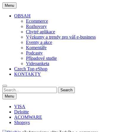
Skip
Menu
to
content
OBSAH
Ecommerce
Rozhovory
Chytré aplikace
Výzkumy a trendy pro váš e-business
Eventy a akce
Komentáře
Podcasty
Případové studie
Videoanketa
Czech Top eShop
KONTAKTY
Search
Search
for:
Menu
VISA
Deloitte
ACOMWARE
Shopsys