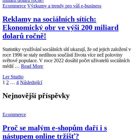
Ecommerce
Výzkumy a trendy pro váš e-business
Reklamy na sociálních sítích:
Ekonomický obr ve výši 200 miliard
dolarů ročně!
Statistiky využívání sociálních sítí ukazují, že od jejich založení v
roce 1996 se staly nedílnou součástí života více než poloviny
světové populace. V roce 2022 dosáhl počet uživatelů sociálních
médií …
Read More
Ler Studio
Stránkování
1
2
…
4
Následující
příspěvků
Nejnovější příspěvky
Ecommerce
Proč se malým e-shopům daří i s
nástupem online tržišť?