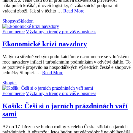
faktorů. Z velké části do ní promlouvá uživatelská přívětivost
nákupních košíků, úroveň logistiky, či zákaznická podpora při
vrácení zboží. Jak si v těchto …
Read More
Shopsys
Skladon
Ecommerce
Výzkumy a trendy pro váš e-business
Ekonomické krizi navzdory
Malým a středně velkým podnikatelům v e-commerce se v loňském
roce navzdory inflaci i turbulentním podmínkám v odvětví dařilo. To
se pozitivně projevilo na hospodářských výsledcích české e-shopové
jedničky Shoptet. …
Read More
Shoptet
Ecommerce
Výzkumy a trendy pro váš e-business
Košík: Češi si o jarních prázdninách vaří
sami
Až do 17. března se budou rodiny z celého Česka střídat na jarních
prázdninách. A přestože i letos budou pravděpodobně nejoblíbenější