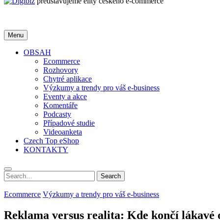
představujeme elity českého e-commerce
Menu
OBSAH
Ecommerce
Rozhovory
Chytré aplikace
Výzkumy a trendy pro váš e-business
Eventy a akce
Komentáře
Podcasty
Případové studie
Videoanketa
Czech Top eShop
KONTAKTY
Search
Search
for:
Ecommerce
Výzkumy a trendy pro váš e-business
Reklama versus realita: Kde končí lákavé 