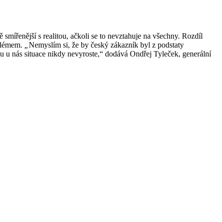
smířenější s realitou, ačkoli se to nevztahuje na všechny. Rozdíl
oblémem.
„
Nemyslím si, že by český zákazník byl z podstaty
u u nás situace nikdy nevyroste,“ dodává Ondřej Tyleček, generální