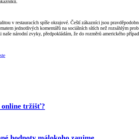
ákazníků.
itou v restauracích spíše okrajové. Čeští zákazníci jsou pravděpodobně 
 tématem jednotlivých komentářů na sociálních sítích než rozsáhlým pr
mezi naše národní zvyky, předpokládám, že do rozměrů amerického případ
ste
online tržišť?
idané hodnoty málokoho zaujme