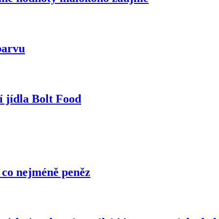
barvu
 jídla Bolt Food
a co nejméně peněz