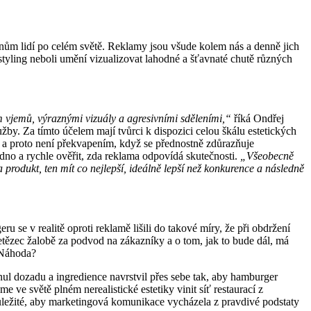
nům lidí po celém světě. Reklamy jsou všude kolem nás a denně jich
d styling neboli umění vizualizovat lahodné a šťavnaté chutě různých
m vjemů, výraznými vizuály a agresivními sděleními,“
říká Ondřej
užby. Za tímto účelem mají tvůrci k dispozici celou škálu estetických
, a proto není překvapením, když se přednostně zdůrazňuje
dno a rychle ověřit, zda reklama odpovídá skutečnosti.
„Všeobecně
a produkt, ten mít co nejlepší, ideálně lepší než konkurence a následně
e v realitě oproti reklamě lišili do takové míry, že při obdržení
 řetězec žalobě za podvod na zákazníky a o tom, jak to bude dál, má
 Náhoda?
ul dozadu a ingredience navrstvil přes sebe tak, aby hamburger
ve světě plném nerealistické estetiky vinit síť restaurací z
důležité, aby marketingová komunikace vycházela z pravdivé podstaty