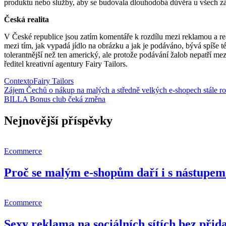
produktu nebo služby, aby se budovala dlouhodobá důvěra u všech z
Česká realita
V České republice jsou zatím komentáře k rozdílu mezi reklamou a real
mezi tím, jak vypadá jídlo na obrázku a jak je podáváno, bývá spíše
tolerantnější než ten americký, ale protože podávání žalob nepatří 
ředitel kreativní agentury Fairy Tailors.
Contexto
Fairy Tailors
Navigace
Zájem Čechů o nákup na malých a středně velkých e-shopech stále ro
BILLA Bonus club čeká změna
pro
příspěvek
Nejnovější příspěvky
Ecommerce
Proč se malým e-shopům daří i s nástupem 
Ecommerce
Sexy reklama na sociálních sítích bez př