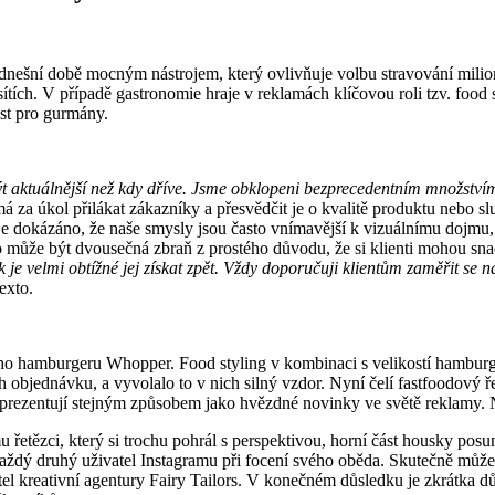
nešní době mocným nástrojem, který ovlivňuje volbu stravování milio
ch sítích. V případě gastronomie hraje v reklamách klíčovou roli tzv. foo
ost pro gurmány.
ýt aktuálnější než kdy dříve. Jsme obklopeni bezprecedentním množství
á za úkol přilákat zákazníky a přesvědčit je o kvalitě produktu nebo sl
 je dokázáno, že naše smysly jsou často vnímavější k vizuálnímu dojmu
to může být dvousečná zbraň z prostého důvodu, že si klienti mohou sna
 je velmi obtížné jej získat zpět. Vždy doporučuji klientům zaměřit se n
exto.
hamburgeru Whopper. Food styling v kombinaci s velikostí hamburgeru s
ich objednávku, a vyvolalo to v nich silný vzdor. Nyní čelí fastfoodový
ch prezentují stejným způsobem jako hvězdné novinky ve světě reklamy.
etězci, který si trochu pohrál s perspektivou, horní část housky posun
ždý druhý uživatel Instagramu při focení svého oběda. Skutečně můžeme 
tel kreativní agentury Fairy Tailors. V konečném důsledku je zkrátka 