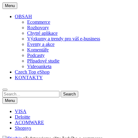
Skip
Menu
to
content
OBSAH
Ecommerce
Rozhovory
Chytré aplikace
Výzkumy a trendy pro váš e-business
Eventy a akce
Komentáře
Podcasty
Případové studie
Videoanketa
Czech Top eShop
KONTAKTY
Search
Search
for:
Menu
VISA
Deloitte
ACOMWARE
Shopsys