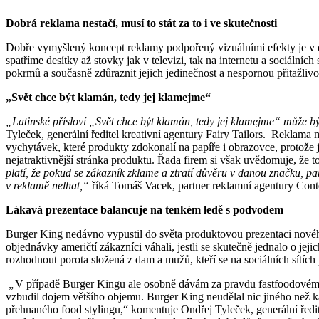
Dobrá reklama nestačí, musí to stát za to i ve skutečnosti
Dobře vymyšlený koncept reklamy podpořený vizuálními efekty je v d
spatříme desítky až stovky jak v televizi, tak na internetu a sociální
pokrmů a současně zdůraznit jejich jedinečnost a nespornou přitažliv
„Svět chce být klamán, tedy jej klamejme“
„Latinské přísloví „Svět chce být klamán, tedy jej klamejme“ může b
Tyleček, generální ředitel kreativní agentury Fairy Tailors. Reklama m
vychytávek, které produkty zdokonalí na papíře i obrazovce, protože
nejatraktivnější stránka produktu. Řada firem si však uvědomuje, že 
platí, že pokud se zákazník zklame a ztratí důvěru v danou značku, pak
v reklamě nelhat,“
říká Tomáš Vacek, partner reklamní agentury Cont
Lákavá prezentace balancuje na tenkém ledě s podvodem
Burger King nedávno vypustil do světa produktovou prezentaci nového 
objednávky američtí zákazníci váhali, jestli se skutečně jednalo o jej
rozhodnout porota složená z dam a mužů, kteří se na sociálních sítí
„
V případě Burger Kingu ale osobně dávám za pravdu fastfoodovému ř
vzbudil dojem většího objemu. Burger King neudělal nic jiného než ka
přehnaného food stylingu,“ komentuje Ondřej Tyleček, generální ředi