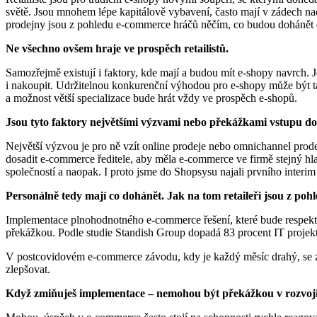
světě. Jsou mnohem lépe kapitálově vybavení, často mají v zádech na
prodejny jsou z pohledu e-commerce hráčů něčím, co budou dohánět 
Ne všechno ovšem hraje ve prospěch retailistů.
Samozřejmě existují i faktory, kde mají a budou mít e-shopy navrch.
i nakoupit. Udržitelnou konkurenční výhodou pro e-shopy může být také
a možnost větší specializace bude hrát vždy ve prospěch e-shopů.
Jsou tyto faktory největšími výzvami nebo překážkami vstupu do o
Největší výzvou je pro ně vzít online prodeje nebo omnichannel prode
dosadit e-commerce ředitele, aby měla e-commerce ve firmě stejný hla
společností a naopak. I proto jsme do Shopsysu najali prvního inte
Personálně tedy mají co dohánět. Jak na tom retaileři jsou z pohl
Implementace plnohodnotného e-commerce řešení, které bude respekto
překážkou. Podle studie Standish Group dopadá 83 procent IT projekt
V postcovidovém e-commerce závodu, kdy je každý měsíc drahý, se za 
zlepšovat.
Když zmiňuješ implementace – nemohou být překážkou v rozvoji 