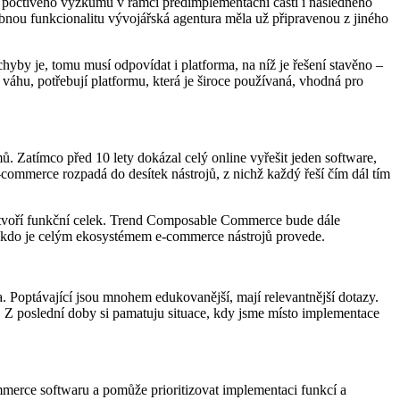
z poctivého výzkumu v rámci předimplementační části i následného
bnou funkcionalitu vývojářská agentura měla už připravenou z jiného
yby je, tomu musí odpovídat i platforma, na níž je řešení stavěno –
váhu, potřebují platformu, která je široce používaná, vhodná pro
ů. Zatímco před 10 lety dokázal celý online vyřešit jeden software,
commerce rozpadá do desítek nástrojů, z nichž každý řeší čím dál tím
 tvoří funkční celek. Trend Composable Commerce bude dále
o, kdo je celým ekosystémem e-commerce nástrojů provede.
. Poptávající jsou mnohem edukovanější, mají relevantnější dotazy.
. Z poslední doby si pamatuju situace, kdy jsme místo implementace
merce softwaru a pomůže prioritizovat implementaci funkcí a