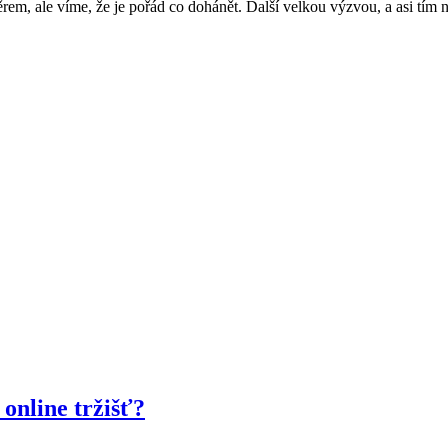
ěrem, ale víme, že je pořád co dohánět. Další velkou výzvou, a asi tím 
online tržišť?