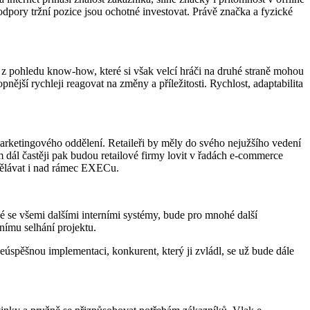
pory tržní pozice jsou ochotné investovat. Právě značka a fyzické
 z pohledu know-how, které si však velcí hráči na druhé straně mohou
ější rychleji reagovat na změny a příležitosti. Rychlost, adaptabilita
marketingového oddělení. Retaileři by měly do svého nejužšího vedení
m dál častěji pak budou retailové firmy lovit v řadách e-commerce
zdělávat i nad rámec EXECu.
 se všemi dalšími interními systémy, bude pro mnohé další
nímu selhání projektu.
spěšnou implementaci, konkurent, který ji zvládl, se už bude dále