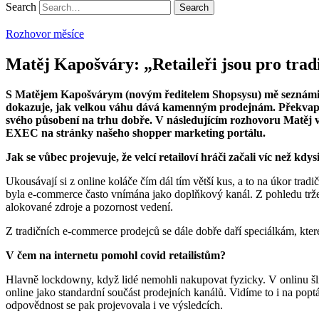
Search
Rozhovor měsíce
Matěj Kapošváry: „Retaileři jsou pro trad
S Matějem Kapošvárym (novým ředitelem Shopsysu) mě seznámil R
dokazuje, jak velkou váhu dává kamenným prodejnám. Překvapilo m
svého působení na trhu dobře. V následujícím rozhovoru Matěj ve
EXEC na stránky našeho shopper marketing portálu.
Jak se vůbec projevuje, že velcí retailoví hráči začali víc než kd
Ukousávají si z online koláče čím dál tím větší kus, a to na úkor tr
byla e-commerce často vnímána jako doplňkový kanál. Z pohledu trže
alokované zdroje a pozornost vedení.
Z tradičních e-commerce prodejců se dále dobře daří speciálkám, kte
V čem na internetu pomohl covid retailistům?
Hlavně lockdowny, když lidé nemohli nakupovat fyzicky. V onlinu šli z
online jako standardní součást prodejních kanálů. Vidíme to i na po
odpovědnost se pak projevovala i ve výsledcích.