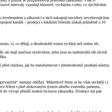
vinky a pružně se přizpůsobovat potřebám zákazníků. Vlak e-
sové intervaly vypadají bláznivě, vycházím z toho, co slýcháváme
jsou lovebrandem a zákaznici u nich nakupují navzdory nevyhovujícímu
ropojení kanálů – prodejci s lokálním řešením získali průměrně o 10
uto, ví, co dělají, a dlouhodobě rostou rychleji než online trh.
í, ale mají značnou nezávislost, nebo jsou na nadnárodní síti závislí.
fika.
jí před otázkou, jak ho transformovat v plnohodnotný prodejní nástroj.
jpovanými“ startupy obtížný. Miliardové firmy se ho však nechtějí i z
merce řešení s plně alokovaným týmem silného externího partnera,
ň do vývoje přináší znalost byznysu zákazníka. Prodejce má pak