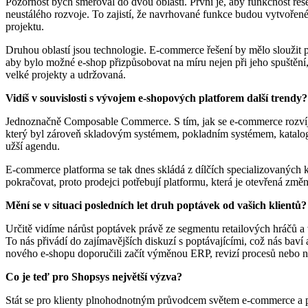
Pozornost bych směřoval do dvou oblastí. První je, aby funkčnost ře
neustálého rozvoje. To zajistí, že navrhované funkce budou vytvořen
projektu.
Druhou oblastí jsou technologie. E-commerce řešení by mělo sloužit p
aby bylo možné e-shop přizpůsobovat na míru nejen při jeho spuštění,
velké projekty a udržovaná.
Vidíš v souvislosti s vývojem e-shopových platforem další trendy?
Jednoznačně Composable Commerce. S tím, jak se e-commerce rozvíjela 
který byl zároveň skladovým systémem, pokladním systémem, katalogem 
užší agendu.
E-commerce platforma se tak dnes skládá z dílčích specializovaný
pokračovat, proto prodejci potřebují platformu, která je otevřená z
Mění se v situaci posledních let druh poptávek od vašich klientů?
Určitě vidíme nárůst poptávek právě ze segmentu retailových hráčů a
To nás přivádí do zajímavějších diskuzí s poptávajícími, což nás bav
nového e-shopu doporučili začít výměnou ERP, revizí procesů nebo n
Co je teď pro Shopsys největší výzva?
Stát se pro klienty plnohodnotným průvodcem světem e-commerce a pa