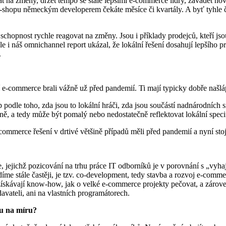
t na změny, držet tempo se stále lepšími e-commerce lídry, zavádět no
hopu německým developerem čekáte měsíce či kvartály. A byť tyhle ča
 schopnost rychle reagovat na změny. Jsou i příklady prodejců, kteří 
e i náš omnichannel report ukázal, že lokální řešení dosahují lepšího p
.
ří e-commerce brali vážně už před pandemií. Ti mají typicky dobře našlápn
odle toho, zda jsou to lokální hráči, zda jsou součástí nadnárodních sít
ě, a tedy může být pomalý nebo nedostatečně reflektovat lokální speci
e-commerce řešení v drtivé většině případů měli před pandemií a nyní sto
e, jejichž pozicování na trhu práce IT odborníků je v porovnání s „vyha
idíme stále častěji, je tzv. co-development, tedy stavba a rozvoj e-com
získávají know-how, jak o velké e-commerce projekty pečovat, a zárove
avateli, ani na vlastních programátorech.
du na míru?