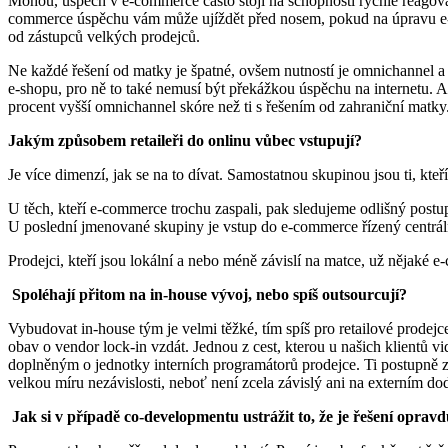
Mohou, úspěch v e-commerce často stojí na schopnosti rychle reagova
commerce úspěchu vám může ujíždět před nosem, pokud na úpravu e-s
od zástupců velkých prodejců.
Ne každé řešení od matky je špatné, ovšem nutností je omnichannel a
e-shopu, pro ně to také nemusí být překážkou úspěchu na internetu. Al
procent vyšší omnichannel skóre než ti s řešením od zahraniční matky
Jakým způsobem retaileři do onlinu vůbec vstupují?
Je více dimenzí, jak se na to dívat. Samostatnou skupinou jsou ti, kte
U těch, kteří e-commerce trochu zaspali, pak sledujeme odlišný postup p
U poslední jmenované skupiny je vstup do e-commerce řízený centráln
Prodejci, kteří jsou lokální a nebo méně závislí na matce, už nějaké 
Spoléhají přitom na in-house vývoj, nebo spíš outsourcují?
Vybudovat in-house tým je velmi těžké, tím spíš pro retailové prodejc
obav o vendor lock-in vzdát. Jednou z cest, kterou u našich klientů v
doplněným o jednotky interních programátorů prodejce. Ti postupně 
velkou míru nezávislosti, neboť není zcela závislý ani na externím dod
Jak si v případě co-developmentu ustrážit to, že je řešení oprav