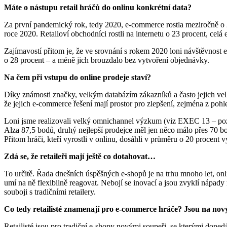
Máte o nástupu retail hráčů do onlinu konkrétní data?
Za první pandemický rok, tedy 2020, e-commerce rostla meziročně o 2
roce 2020. Retailoví obchodníci rostli na internetu o 23 procent, cel
Zajímavostí přitom je, že ve srovnání s rokem 2020 loni návštěvnost e-
o 28 procent – a méně jich brouzdalo bez vytvoření objednávky.
Na čem při vstupu do online prodeje staví?
Díky známosti značky, velkým databázím zákazníků a často jejich velk
že jejich e-commerce řešení mají prostor pro zlepšení, zejména z pohl
Loni jsme realizovali velký omnichannel výzkum (viz EXEC 13 – pozn
Alza 87,5 bodů, druhý nejlepší prodejce měl jen něco málo přes 70 b
Přitom hráči, kteří vyrostli v onlinu, dosáhli v průměru o 20 procen
Zdá se, že retaileři mají ještě co dotahovat…
To určitě. Řada dnešních úspěšných e-shopů je na trhu mnoho let, onli
umí na ně flexibilně reagovat. Nebojí se inovací a jsou zvyklí nápad
souboji s tradičními retailery.
Co tedy retailisté znamenají pro e-commerce hráče? Jsou na no
Retailisté jsou pro tradiční e-shopy novými soupeři, se kterými donedá