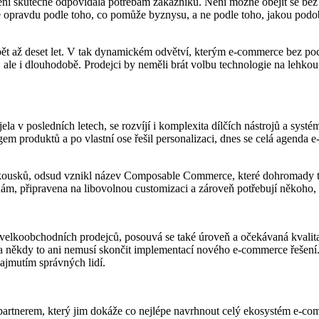
šení skutečně odpovídala potřebám zákazníků. Není možné obejít se be
é opravdu podle toho, co pomůže byznysu, a ne podle toho, jakou podo
ět až deset let. V tak dynamickém odvětví, kterým e-commerce bez poch
 ale i dlouhodobě. Prodejci by neměli brát volbu technologie na lehkou 
v posledních letech, se rozvíjí i komplexita dílčích nástrojů a systém
produktů a po vlastní ose řešil personalizaci, dnes se celá agenda e-
ch kousků, odsud vznikl název Composable Commerce, které dohromady
měnám, připravena na libovolnou customizaci a zároveň potřebují někoh
 velkoobchodních prodejců, posouvá se také úroveň a očekávaná kvalita
í a někdy to ani nemusí skončit implementací nového e-commerce řešení
ajmutím správných lidí.
rtnerem, který jim dokáže co nejlépe navrhnout celý ekosystém e-com