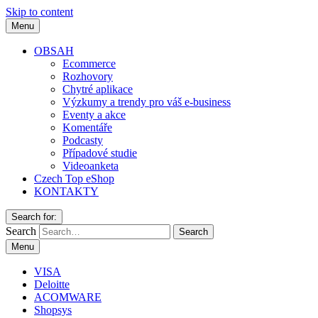
Skip to content
Menu
OBSAH
Ecommerce
Rozhovory
Chytré aplikace
Výzkumy a trendy pro váš e-business
Eventy a akce
Komentáře
Podcasty
Případové studie
Videoanketa
Czech Top eShop
KONTAKTY
Search for:
Search
Menu
VISA
Deloitte
ACOMWARE
Shopsys