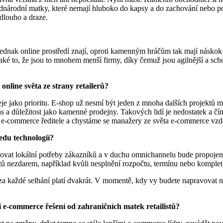
dnárodní matky, které nemají hluboko do kapsy a do zachování nebo pod
dlouho a draze.
 Jednak online prostředí znají, oproti kamenným hráčům tak mají náskok
 to, že jsou to mnohem menší firmy, díky čemuž jsou agilnější a schopn
nline světa ze strany retailerů?
je jako prioritu. E-shop už nesmí být jeden z mnoha dalších projektů 
s a důležitost jako kamenné prodejny. Takových lidí je nedostatek a čí
rim e-commerce ředitele a chystáme se manažery ze světa e-commerce v
edu technologií?
vat lokální potřeby zákazníků a v duchu omnichannelu bude propojené
ů nezdarem, například kvůli nesplnění rozpočtu, termínu nebo komplet
každé selhání platí dvakrát. V momentě, kdy vy budete napravovat neú
e-commerce řešení od zahraničních matek retailistů?