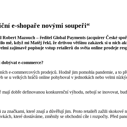
iční e-shopaře novými soupeři“
obert Mazouch – ředitel Global Payments (acquirer České spořit
ě, když mi Matěj řekl, že drtivou většinu zakázek si u nich aktiv
lmi zajímavě popisuje vstup retailerů do světa online prodeje res
ysi dobývat e‑commerce?
adičních e-commercových prodejců. Hodně jim pomohla pandemie, a to pře
b se u velkých hráčů online pohyboval v jednotkách nebo velmi nízký
ré mají dobře definovanou konkurenční výhodu, nebojí se inovovat, bud
a značkami, které znají a důvěřují jim. Proto retaileři zažili skokové n
ptávkách, které dostáváme, změnily se obchodní cíle i rozpočty. Před p