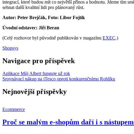
integrací, které budou mít co největší přínos a hodnotu. Jdeme tím sm
sehnat další kvalitní lidi pro plánovaný růst.
Autor: Peter Brejčák,
Foto: Libor Fojtík
Úvodní odstavec: Jiří Beran
(Celý rozhovor byl původně publikován v magazínu
EXEC
.)
Shopsys
Navigace pro příspěvek
Aplikace Můj Albert funguje už rok
Srovnávací nákup na iTesco oproti konkurenčnímu Rohlíku
Nejnovější příspěvky
Ecommerce
Proč se malým e-shopům daří i s nástupem 