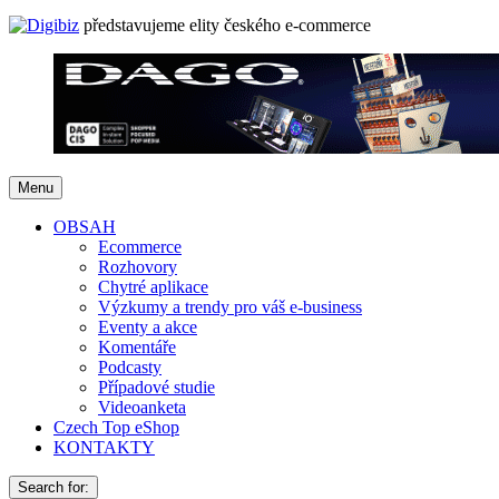
představujeme elity českého e-commerce
Menu
OBSAH
Ecommerce
Rozhovory
Chytré aplikace
Výzkumy a trendy pro váš e-business
Eventy a akce
Komentáře
Podcasty
Případové studie
Videoanketa
Czech Top eShop
KONTAKTY
Search for: