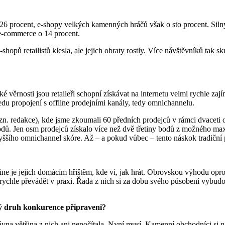
6 procent, e-shopy velkých kamenných hráčů však o sto procent. Silný 
á e-commerce o 14 procent.
shopů retailistů klesla, ale jejich obraty rostly. Více návštěvníků tak 
é věrnosti jsou retaileři schopní získávat na internetu velmi rychle za
edu propojení s offline prodejními kanály, tedy omnichannelu.
. redakce), kde jsme zkoumali 60 předních prodejců v rámci dvaceti 
odů. Jen osm prodejců získalo více než dvě třetiny bodů z možného max
t vyššího omnichannel skóre. Až – a pokud vůbec – tento náskok tradičn
ne je jejich domácím hřištěm, kde ví, jak hrát. Obrovskou výhodu oproti
y rychle převádět v praxi. Řada z nich si za dobu svého působení vybudo
vý druh konkurence připraveni?
vna většina z nich ani nepočítala. Nyní musí. Kamenní obchodníci si na 