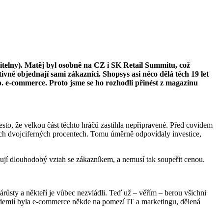
elny). Matěj byl osobně na CZ i SK Retail Summitu, což
ně objednají sami zákazníci. Shopsys asi něco dělá těch 19 let
p. e-commerce. Proto jsme se ho rozhodli přinést z magazínu
sto, že velkou část těchto hráčů zastihla nepřipravené. Před covidem
ch dvojciferných procentech. Tomu úměrně odpovídaly investice,
ují dlouhodobý vztah se zákazníkem, a nemusí tak soupeřit cenou.
árůsty a někteří je vůbec nezvládli. Teď už – věřím – berou všichni
andemií byla e-commerce někde na pomezí IT a marketingu, dělená