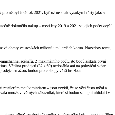
pro ně byl také rok 2021, byť už ne s tak vysokými růsty jako v
skutečně dokončilo nákup – mezi lety 2019 a 2021 se jejich počet zvýšil
jímavé obraty ve stovkách milionů i miliardách korun. Navzdory tomu,
omnichannel scénářů. Z maximálního počtu sto bodů získala první
ima. Většina prodejců (32 z 60) nedosáhla ani na poloviční skóre.
í prodejci smažou, budou pro e-shopy větší hrozbou.
 retailerům mají v mindsetu – jsou zvyklí, že se věci často mění a
vala množství věrných zákazníků, které si budou schopni uhlídat i v
internet přináší znalost zákazníka, silné značky i přítomnost v offline