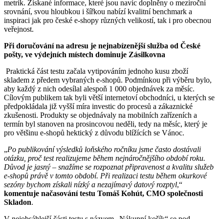
metrik. Získané informace, které jsou navíc doplněny o meziroční
srovnání, svou hloubkou i šířkou nabízí kvalitní benchmark a
inspiraci jak pro české e-shopy různých velikostí, tak i pro obecnou
veřejnost.
Při doručování na adresu je nejnabízenější služba od České
pošty, ve výdejních místech dominuje Zásilkovna
Praktická část testu začala vytipováním jednoho kusu zboží
skladem z předem vybraných e-shopů. Podmínkou při výběru bylo,
aby každý z nich odesílal alespoň 1 000 objednávek za měsíc.
Cílovým publikem tak byli větší internetoví obchodníci, u kterých se
předpokládala již vyšší míra investic do procesů a zákaznické
zkušenosti. Produkty se objednávaly na mobilních zařízeních a
termín byl stanoven na prosincovou neděli, tedy na měsíc, který je
pro většinu e-shopů hektický z důvodu blížících se Vánoc.
„
Po publikování výsledků loňského ročníku jsme často dostávali
otázku, proč test realizujeme během nejnáročnějšího období roku.
Důvod je jasný – snažíme se rozpoznat připravenost a kvalitu služeb
e-shopů právě v tomto období. Při realizaci testu během okurkové
sezóny bychom získali nízký a nezajímavý datový rozptyl
,“
komentuje načasování testu Tomáš Kohút, CMO společnosti
Skladon
.
V nejobsáhlejší části testu s názvem „Nákupní košík“ se pod