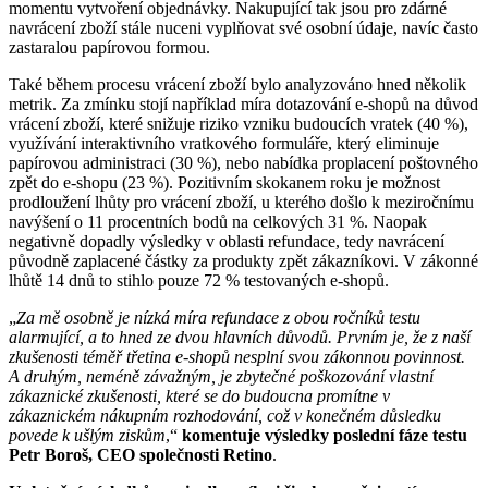
momentu vytvoření objednávky. Nakupující tak jsou pro zdárné
navrácení zboží stále nuceni vyplňovat své osobní údaje, navíc často
zastaralou papírovou formou.
Také během procesu vrácení zboží bylo analyzováno hned několik
metrik. Za zmínku stojí například míra dotazování e-shopů na důvod
vrácení zboží, které snižuje riziko vzniku budoucích vratek (40 %),
využívání interaktivního vratkového formuláře, který eliminuje
papírovou administraci (30 %), nebo nabídka proplacení poštovného
zpět do e-shopu (23 %). Pozitivním skokanem roku je možnost
prodloužení lhůty pro vrácení zboží, u kterého došlo k meziročnímu
navýšení o 11 procentních bodů na celkových 31 %. Naopak
negativně dopadly výsledky v oblasti refundace, tedy navrácení
původně zaplacené částky za produkty zpět zákazníkovi. V zákonné
lhůtě 14 dnů to stihlo pouze 72 % testovaných e-shopů.
„
Za mě osobně je nízká míra refundace z obou ročníků testu
alarmující, a to hned ze dvou hlavních důvodů. Prvním je, že z naší
zkušenosti téměř třetina e-shopů nesplní svou zákonnou povinnost.
A druhým, neméně závažným, je zbytečné poškozování vlastní
zákaznické zkušenosti, které se do budoucna promítne v
zákaznickém nákupním rozhodování, což v konečném důsledku
povede k ušlým ziskům
,“
komentuje výsledky poslední fáze testu
Petr Boroš, CEO společnosti Retino
.