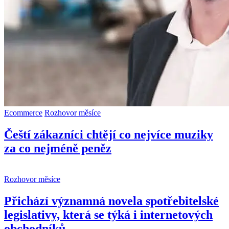
Ecommerce
Rozhovor měsíce
Čeští zákazníci chtějí co nejvíce muziky
za co nejméně peněz
Rozhovor měsíce
Přichází významná novela spotřebitelské
legislativy, která se týká i internetových
obchodníků