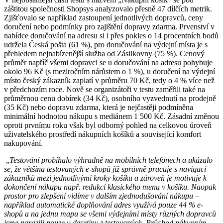
záštitou společnosti Shopsys analyzovalo přesně 47 dílčích metrik.
Zjišťovalo se například zastoupení jednotlivých dopravců, ceny
doručení nebo podmínky pro zajištění dopravy zdarma. Prvenství v
nabídce doručování na adresu si i přes pokles o 14 procentních bodů
udržela Česká pošta (61 %), pro doručování na výdejní místa je s
přehledem nejnabízenější služba od Zásilkovny (75 %). Cenový
průměr napříč všemi dopravci se u doručování na adresu pohybuje
okolo 96 Kč (s meziročním nárůstem o 1 %), u doručení na výdejní
místo český zákazník zaplatí v průměru 70 Kč, tedy o 4 % více než
v předchozím roce. Nově se organizátoři v testu zaměřili také na
průměrnou cenu dobírek (34 Kč), osobního vyzvednutí na prodejně
(35 Kč) nebo dopravu zdarma, která je nejčastěji podmíněna
minimální hodnotou nákupu s mediánem 1 500 Kč. Zásadní změnou
oproti prvnímu roku však byl odborný pohled na celkovou úroveň
uživatelského prostředí nákupních košíků a související komfort
nakupování.
„
Testování probíhalo výhradně na mobilních telefonech a ukázalo
se, že většina testovaných e-shopů již správně pracuje s navigací
zákazníků mezi jednotlivými kroky košíku a zároveň je motivuje k
dokončení nákupu např. redukcí klasického menu v košíku. Naopak
prostor pro zlepšení vidíme v dalším zjednodušování nákupu –
například automatické doplňování adres využívá pouze 44 % e-
shopů a na jednu mapu se všemi výdejními místy různých dopravců
jsme narazili pouze u desetiny z testovaných. Průchod nákupním