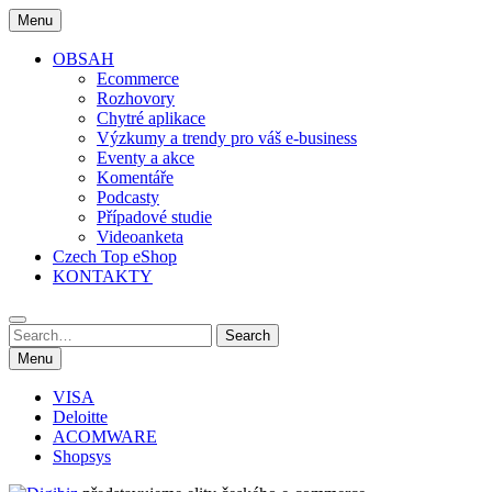
Skip
Menu
to
content
OBSAH
Ecommerce
Rozhovory
Chytré aplikace
Výzkumy a trendy pro váš e-business
Eventy a akce
Komentáře
Podcasty
Případové studie
Videoanketa
Czech Top eShop
KONTAKTY
Search
Search
for:
Menu
VISA
Deloitte
ACOMWARE
Shopsys