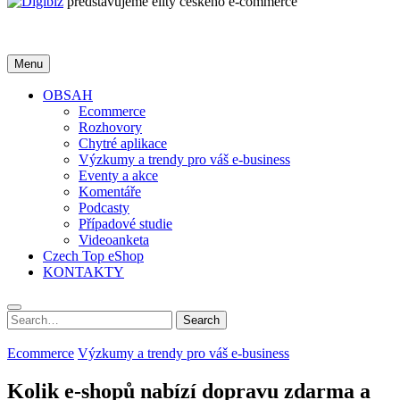
představujeme elity českého e-commerce
Menu
OBSAH
Ecommerce
Rozhovory
Chytré aplikace
Výzkumy a trendy pro váš e-business
Eventy a akce
Komentáře
Podcasty
Případové studie
Videoanketa
Czech Top eShop
KONTAKTY
Search
Search
for:
Ecommerce
Výzkumy a trendy pro váš e-business
Kolik e-shopů nabízí dopravu zdarma a