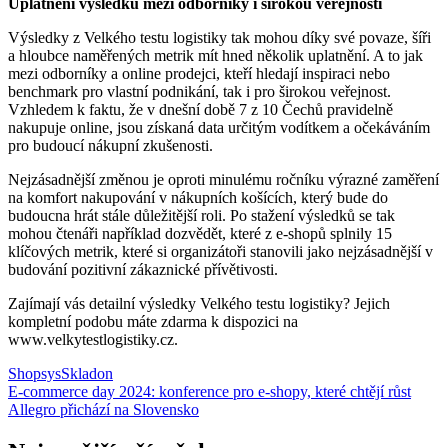
Uplatnění výsledků mezi odborníky i širokou veřejností
Výsledky z Velkého testu logistiky tak mohou díky své povaze, šíři
a hloubce naměřených metrik mít hned několik uplatnění. A to jak
mezi odborníky a online prodejci, kteří hledají inspiraci nebo
benchmark pro vlastní podnikání, tak i pro širokou veřejnost.
Vzhledem k faktu, že v dnešní době 7 z 10 Čechů pravidelně
nakupuje online, jsou získaná data určitým vodítkem a očekáváním
pro budoucí nákupní zkušenosti.
Nejzásadnější změnou je oproti minulému ročníku výrazné zaměření
na komfort nakupování v nákupních košících, který bude do
budoucna hrát stále důležitější roli. Po stažení výsledků se tak
mohou čtenáři například dozvědět, které z e-shopů splnily 15
klíčových metrik, které si organizátoři stanovili jako nejzásadnější v
budování pozitivní zákaznické přívětivosti.
Zajímají vás detailní výsledky Velkého testu logistiky? Jejich
kompletní podobu máte zdarma k dispozici na
www.velkytestlogistiky.cz.
Shopsys
Skladon
Navigace
E-commerce day 2024: konference pro e-shopy, které chtějí růst
Allegro přichází na Slovensko
pro