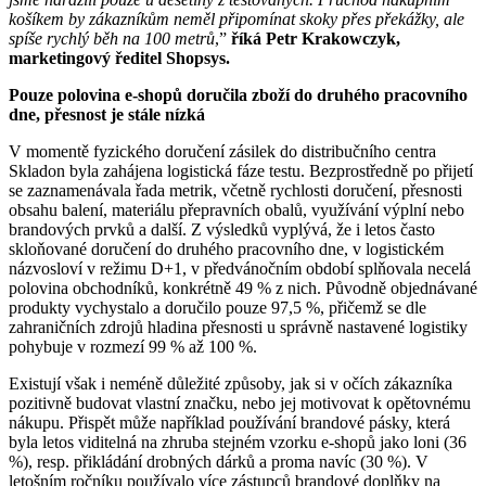
košíkem by zákazníkům neměl připomínat skoky přes překážky, ale
spíše rychlý běh na 100 metrů
,”
říká Petr Krakowczyk,
marketingový ředitel Shopsys.
Pouze polovina e-shopů doručila zboží do druhého pracovního
dne, přesnost je stále nízká
V momentě fyzického doručení zásilek do distribučního centra
Skladon byla zahájena logistická fáze testu. Bezprostředně po přijetí
se zaznamenávala řada metrik, včetně rychlosti doručení, přesnosti
obsahu balení, materiálu přepravních obalů, využívání výplní nebo
brandových prvků a další. Z výsledků vyplývá, že i letos často
skloňované doručení do druhého pracovního dne, v logistickém
názvosloví v režimu D+1, v předvánočním období splňovala necelá
polovina obchodníků, konkrétně 49 % z nich. Původně objednávané
produkty vychystalo a doručilo pouze 97,5 %, přičemž se dle
zahraničních zdrojů hladina přesnosti u správně nastavené logistiky
pohybuje v rozmezí 99 % až 100 %.
Existují však i neméně důležité způsoby, jak si v očích zákazníka
pozitivně budovat vlastní značku, nebo jej motivovat k opětovnému
nákupu. Přispět může například používání brandové pásky, která
byla letos viditelná na zhruba stejném vzorku e-shopů jako loni (36
%), resp. přikládání drobných dárků a proma navíc (30 %). V
letošním ročníku používalo více zástupců brandové doplňky na