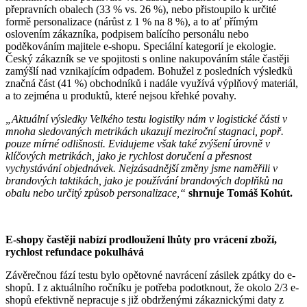
přepravních obalech (33 % vs. 26 %), nebo přistoupilo k určité
formě personalizace (nárůst z 1 % na 8 %), a to ať přímým
oslovením zákazníka, podpisem balícího personálu nebo
poděkováním majitele e-shopu. Speciální kategorií je ekologie.
Český zákazník se ve spojitosti s online nakupováním stále častěji
zamýšlí nad vznikajícím odpadem. Bohužel z posledních výsledků
značná část (41 %) obchodníků i nadále využívá výplňový materiál,
a to zejména u produktů, které nejsou křehké povahy.
„Aktuální výsledky Velkého testu logistiky nám v logistické části v
mnoha sledovaných metrikách ukazují meziroční stagnaci, popř.
pouze mírné odlišnosti. Evidujeme však také zvýšení úrovně v
klíčových metrikách, jako je rychlost doručení a přesnost
vychystávání objednávek. Nejzásadnější změny jsme naměřili v
brandových taktikách, jako je používání brandových doplňků na
obalu nebo určitý způsob personalizace,“
shrnuje Tomáš Kohút
.
E-shopy častěji nabízí prodloužení lhůty pro vrácení zboží,
rychlost refundace pokulhává
Závěrečnou fází testu bylo opětovné navrácení zásilek zpátky do e-
shopů. I z aktuálního ročníku je potřeba podotknout, že okolo 2/3 e-
shopů efektivně nepracuje s již obdrženými zákaznickými daty z