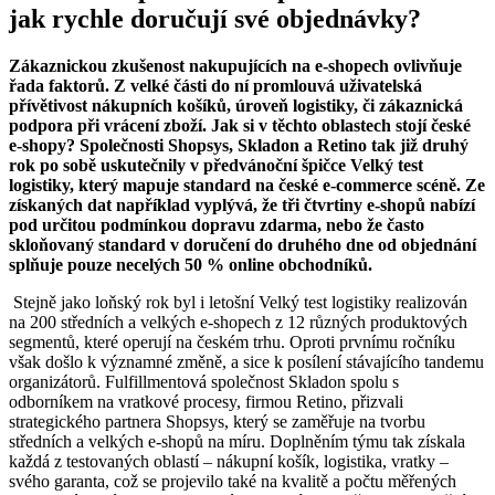
jak rychle doručují své objednávky?
Zákaznickou zkušenost nakupujících na e-shopech ovlivňuje
řada faktorů. Z velké části do ní promlouvá uživatelská
přívětivost nákupních košíků, úroveň logistiky, či zákaznická
podpora při vrácení zboží. Jak si v těchto oblastech stojí české
e-shopy? Společnosti Shopsys, Skladon a Retino tak již druhý
rok po sobě uskutečnily v předvánoční špičce Velký test
logistiky, který mapuje standard na české e-commerce scéně. Ze
získaných dat například vyplývá, že tři čtvrtiny e-shopů nabízí
pod určitou podmínkou dopravu zdarma, nebo že často
skloňovaný standard v doručení do druhého dne od objednání
splňuje pouze necelých 50 % online obchodníků.
Stejně jako loňský rok byl i letošní Velký test logistiky realizován
na 200 středních a velkých e-shopech z 12 různých produktových
segmentů, které operují na českém trhu. Oproti prvnímu ročníku
však došlo k významné změně, a sice k posílení stávajícího tandemu
organizátorů. Fulfillmentová společnost Skladon spolu s
odborníkem na vratkové procesy, firmou Retino, přizvali
strategického partnera Shopsys, který se zaměřuje na tvorbu
středních a velkých e-shopů na míru. Doplněním týmu tak získala
každá z testovaných oblastí – nákupní košík, logistika, vratky –
svého garanta, což se projevilo také na kvalitě a počtu měřených