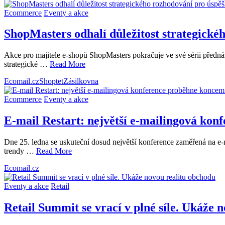
Ecommerce
Eventy a akce
ShopMasters odhalí důležitost strategické
Akce pro majitele e-shopů ShopMasters pokračuje ve své sérii předná
strategické …
Read More
Ecomail.cz
Shoptet
Zásilkovna
Ecommerce
Eventy a akce
E-mail Restart: největší e-mailingová ko
Dne 25. ledna se uskuteční dosud největší konference zaměřená na e-m
trendy …
Read More
Ecomail.cz
Eventy a akce
Retail
Retail Summit se vrací v plné síle. Ukáže 