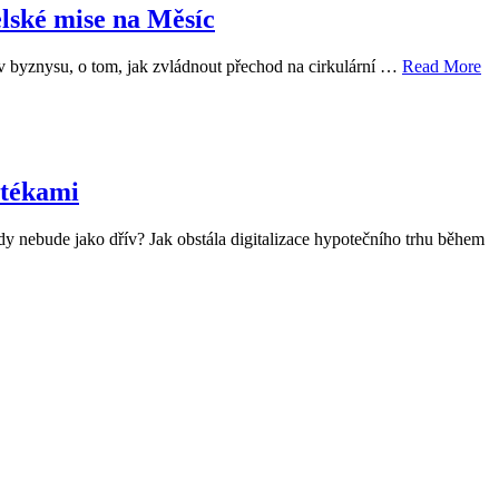
elské mise na Měsíc
 v byznysu, o tom, jak zvládnout přechod na cirkulární …
Read More
otékami
kdy nebude jako dřív? Jak obstála digitalizace hypotečního trhu během