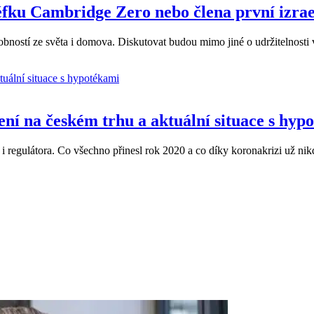
éfku Cambridge Zero nebo člena první izra
sobností ze světa i domova. Diskutovat budou mimo jiné o udržitelnosti
ní na českém trhu a aktuální situace s hyp
 i regulátora. Co všechno přinesl rok 2020 a co díky koronakrizi už ni