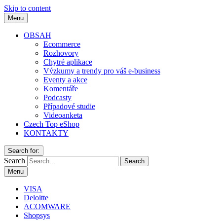
Skip to content
Menu
OBSAH
Ecommerce
Rozhovory
Chytré aplikace
Výzkumy a trendy pro váš e-business
Eventy a akce
Komentáře
Podcasty
Případové studie
Videoanketa
Czech Top eShop
KONTAKTY
Search for:
Search
Menu
VISA
Deloitte
ACOMWARE
Shopsys