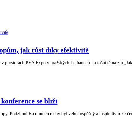
pům, jak růst díky efektivitě
r v prostorách PVA Expo v pražských Letňanech. Letošní téma zní „Jak 
konference se blíží
-shopy. Podzimní E-commerce day byl velmi úspěšný a inspirativní. O č