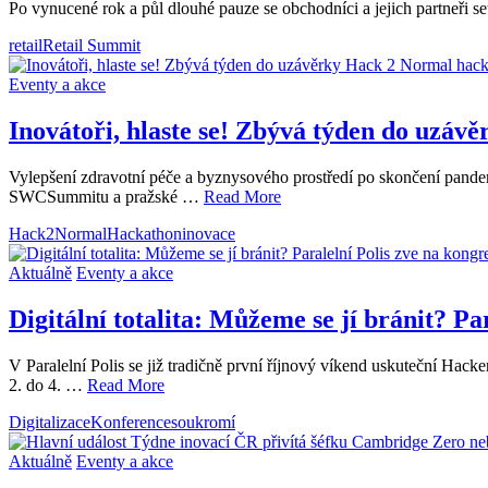
Po vynucené rok a půl dlouhé pauze se obchodníci a jejich partneři 
retail
Retail Summit
Eventy a akce
Inovátoři, hlaste se! Zbývá týden do uzá
Vylepšení zdravotní péče a byznysového prostředí po skončení pandemi
SWCSummitu a pražské …
Read More
Hack2Normal
Hackathon
inovace
Aktuálně
Eventy a akce
Digitální totalita: Můžeme se jí bránit? Pa
V Paralelní Polis se již tradičně první říjnový víkend uskuteční Hacke
2. do 4. …
Read More
Digitalizace
Konference
soukromí
Aktuálně
Eventy a akce