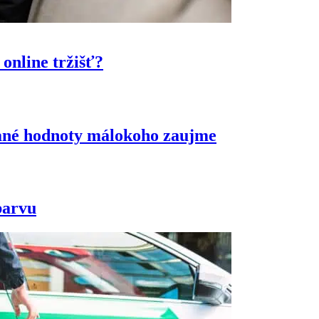
online tržišť?
idané hodnoty málokoho zaujme
barvu