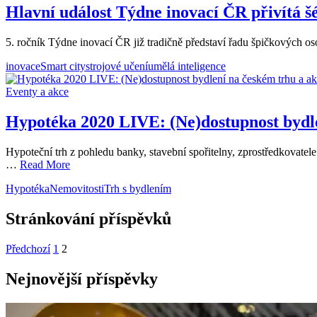
Hlavní událost Týdne inovací ČR přivítá š
5. ročník Týdne inovací ČR již tradičně představí řadu špičkových o
inovace
Smart city
strojové učení
umělá inteligence
Eventy a akce
Hypotéka 2020 LIVE: (Ne)dostupnost bydle
Hypoteční trh z pohledu banky, stavební spořitelny, zprostředkovatele
…
Read More
Hypotéka
Nemovitosti
Trh s bydlením
Stránkování příspěvků
Předchozí
1
2
Nejnovější příspěvky