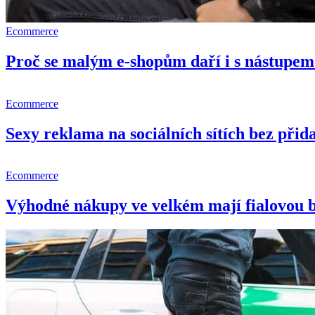
Ecommerce
Proč se malým e-shopům daří i s nástupem 
Ecommerce
Sexy reklama na sociálních sítích bez př
Ecommerce
Výhodné nákupy ve velkém mají fialovou 