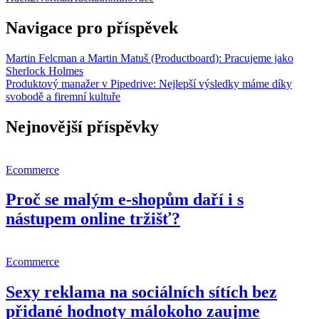
Navigace pro příspěvek
Martin Felcman a Martin Matuš (Productboard): Pracujeme jako
Sherlock Holmes
Produktový manažer v Pipedrive: Nejlepší výsledky máme díky
svobodě a firemní kultuře
Nejnovější příspěvky
Ecommerce
Proč se malým e-shopům daří i s
nástupem online tržišť?
Ecommerce
Sexy reklama na sociálních sítích bez
přidané hodnoty málokoho zaujme