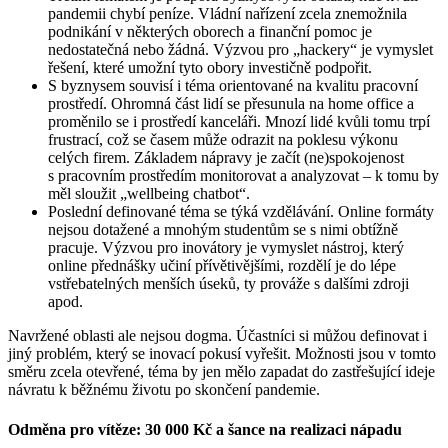
pandemii chybí peníze. Vládní nařízení zcela znemožnila
podnikání v některých oborech a finanční pomoc je
nedostatečná nebo žádná. Výzvou pro „hackery“ je vymyslet
řešení, které umožní tyto obory investičně podpořit.
S byznysem souvisí i téma orientované na kvalitu pracovní
prostředí. Ohromná část lidí se přesunula na home office a
proměnilo se i prostředí kanceláři. Mnozí lidé kvůli tomu trpí
frustrací, což se časem může odrazit na poklesu výkonu
celých firem. Základem nápravy je začít (ne)spokojenost
s pracovním prostředím monitorovat a analyzovat – k tomu by
měl sloužit „wellbeing chatbot“.
Poslední definované téma se týká vzdělávání. Online formáty
nejsou dotažené a mnohým studentům se s nimi obtížně
pracuje. Výzvou pro inovátory je vymyslet nástroj, který
online přednášky učiní přívětivějšími, rozdělí je do lépe
vstřebatelných menších úseků, ty prováže s dalšími zdroji
apod.
Navržené oblasti ale nejsou dogma. Účastníci si můžou definovat i
jiný problém, který se inovací pokusí vyřešit. Možnosti jsou v tomto
směru zcela otevřené, téma by jen mělo zapadat do zastřešující ideje
návratu k běžnému životu po skončení pandemie.
Odměna pro vítěze: 30 000 Kč a šance na realizaci nápadu