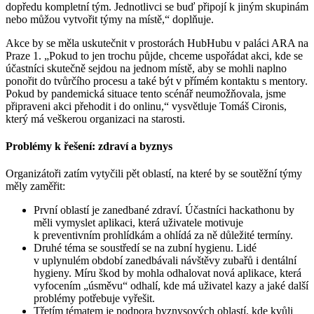
dopředu kompletní tým. Jednotlivci se buď připojí k jiným skupinám
nebo můžou vytvořit týmy na místě,“ doplňuje.
Akce by se měla uskutečnit v prostorách HubHubu v paláci ARA na
Praze 1. „Pokud to jen trochu půjde, chceme uspořádat akci, kde se
účastníci skutečně sejdou na jednom místě, aby se mohli naplno
ponořit do tvůrčího procesu a také být v přímém kontaktu s mentory.
Pokud by pandemická situace tento scénář neumožňovala, jsme
připraveni akci přehodit i do onlinu,“ vysvětluje Tomáš Cironis,
který má veškerou organizaci na starosti.
Problémy k řešení: zdraví a byznys
Organizátoři zatím vytyčili pět oblastí, na které by se soutěžní týmy
měly zaměřit:
První oblastí je zanedbané zdraví. Účastníci hackathonu by
měli vymyslet aplikaci, která uživatele motivuje
k preventivním prohlídkám a ohlídá za ně důležité termíny.
Druhé téma se soustředí se na zubní hygienu. Lidé
v uplynulém období zanedbávali návštěvy zubařů i dentální
hygieny. Míru škod by mohla odhalovat nová aplikace, která
vyfocením „úsměvu“ odhalí, kde má uživatel kazy a jaké další
problémy potřebuje vyřešit.
Třetím tématem je podpora byznysových oblastí, kde kvůli