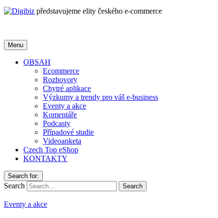
představujeme elity českého e-commerce
Menu
OBSAH
Ecommerce
Rozhovory
Chytré aplikace
Výzkumy a trendy pro váš e-business
Eventy a akce
Komentáře
Podcasty
Případové studie
Videoanketa
Czech Top eShop
KONTAKTY
Search for:
Search
Eventy a akce