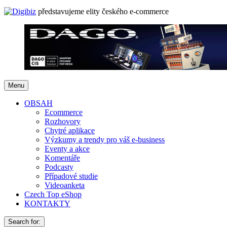
představujeme elity českého e-commerce
Menu
OBSAH
Ecommerce
Rozhovory
Chytré aplikace
Výzkumy a trendy pro váš e-business
Eventy a akce
Komentáře
Podcasty
Případové studie
Videoanketa
Czech Top eShop
KONTAKTY
Search for: