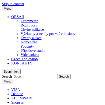
Skip to content
Menu
OBSAH
Ecommerce
Rozhovory
Chytré aplikace
Výzkumy a trendy pro váš e-business
Eventy a akce
Komentáře
Podcasty
Případové studie
Videoanketa
Czech Top eShop
KONTAKTY
Search for:
Search
Menu
VISA
Deloitte
ACOMWARE
Shopsys