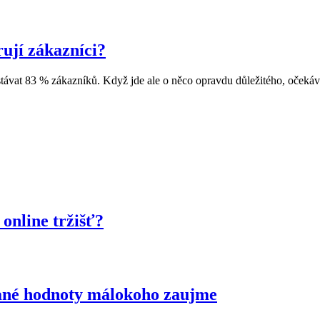
ují zákazníci?
ávat 83 % zákazníků. Když jde ale o něco opravdu důležitého, očekáva
online tržišť?
idané hodnoty málokoho zaujme