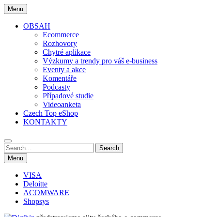
Skip
Menu
to
content
OBSAH
Ecommerce
Rozhovory
Chytré aplikace
Výzkumy a trendy pro váš e-business
Eventy a akce
Komentáře
Podcasty
Případové studie
Videoanketa
Czech Top eShop
KONTAKTY
Search
Search
for:
Menu
VISA
Deloitte
ACOMWARE
Shopsys