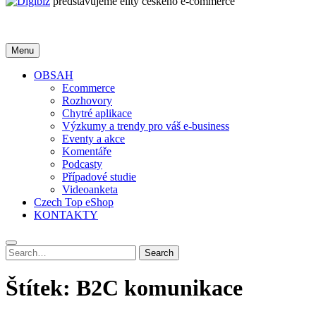
představujeme elity českého e-commerce
Menu
OBSAH
Ecommerce
Rozhovory
Chytré aplikace
Výzkumy a trendy pro váš e-business
Eventy a akce
Komentáře
Podcasty
Případové studie
Videoanketa
Czech Top eShop
KONTAKTY
Search
Search
for:
Štítek:
B2C komunikace