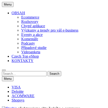
Skip
Menu
to
content
OBSAH
Ecommerce
Rozhovory
Chytré aplikace
Výzkumy a trendy pro váš e-business
Eventy a akce
Komentáře
Podcasty
Případové studie
Videoanketa
Czech Top eShop
KONTAKTY
Search
Search
for:
Menu
VISA
Deloitte
ACOMWARE
Shopsys