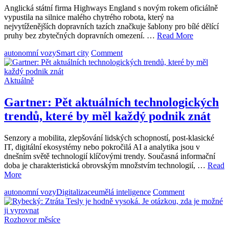
Anglická státní firma Highways England s novým rokem oficiálně
vypustila na silnice malého chytrého robota, který na
nejvytíženějších dopravních tazích značkuje šablony pro bílé dělící
pruhy bez zbytečných dopravních omezení. …
Read More
on
autonomní vozy
Smart city
Comment
Angličané
dostali
k
Aktuálně
novému
roku
Gartner: Pět aktuálních technologických
autonomní
trendů, které by měl každý podnik znát
značkovací
stroje.
Šetří
Senzory a mobilita, zlepšování lidských schopností, post-klasické
náklady
IT, digitální ekosystémy nebo pokročilá AI a analytika jsou v
městu
dnešním světě technologií klíčovými trendy. Současná informační
a
doba je charakteristická obrovským množstvím technologií, …
Read
nervy
More
řidičům
on
autonomní vozy
Digitalizace
umělá inteligence
Comment
Gartner:
Pět
aktuálních
Rozhovor měsíce
technologick