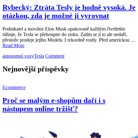
trendů,
Rybecký: Ztráta Tesly je hodně vysoká. Je
které
otázkou, zda je možné ji vyrovnat
by
měl
každý
Podnikatel a inovátor Elon Musk opakovaně každým čtvrtletím
podnik
slibuje, že Tesla se přehoupne do zisku. Zatím se jí to ale nedaří,
znát
přestože prodeje jejího Modelu 3 rekordně rostly. Před americkou …
Read More
on
autonomní vozy
Tesla
Comment
Rybecký:
Ztráta
Nejnovější příspěvky
Tesly
je
hodně
Ecommerce
vysoká.
Je
Proč se malým e-shopům daří i s
otázkou,
zda
nástupem online tržišť?
je
možné
ji
vyrovnat