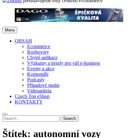
představujeme elity českého e-commerce
Menu
OBSAH
Ecommerce
Rozhovory
Chytré aplikace
Výzkumy a trendy pro váš e-business
Eventy a akce
Komentáře
Podcasty
Případové studie
Videoanketa
Czech Top eShop
KONTAKTY
Search
Search
for:
Štítek:
autonomní vozy