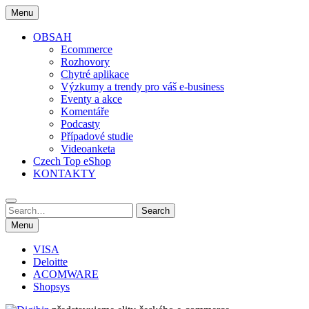
Skip
Menu
to
content
OBSAH
Ecommerce
Rozhovory
Chytré aplikace
Výzkumy a trendy pro váš e-business
Eventy a akce
Komentáře
Podcasty
Případové studie
Videoanketa
Czech Top eShop
KONTAKTY
Search
Search
for:
Menu
VISA
Deloitte
ACOMWARE
Shopsys