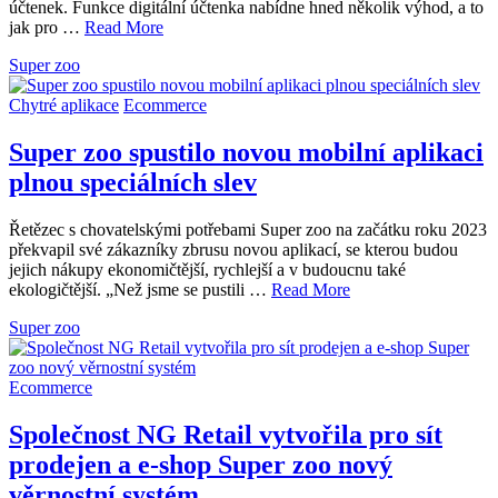
účtenek. Funkce digitální účtenka nabídne hned několik výhod, a to
jak pro …
Read More
Super zoo
Chytré aplikace
Ecommerce
Super zoo spustilo novou mobilní aplikaci
plnou speciálních slev
Řetězec s chovatelskými potřebami Super zoo na začátku roku 2023
překvapil své zákazníky zbrusu novou aplikací, se kterou budou
jejich nákupy ekonomičtější, rychlejší a v budoucnu také
ekologičtější. „Než jsme se pustili …
Read More
Super zoo
Ecommerce
Společnost NG Retail vytvořila pro sít
prodejen a e-shop Super zoo nový
věrnostní systém