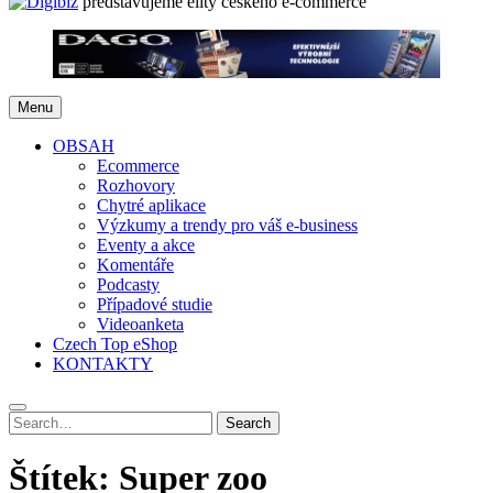
představujeme elity českého e-commerce
Menu
OBSAH
Ecommerce
Rozhovory
Chytré aplikace
Výzkumy a trendy pro váš e-business
Eventy a akce
Komentáře
Podcasty
Případové studie
Videoanketa
Czech Top eShop
KONTAKTY
Search
Search
for:
Štítek:
Super zoo