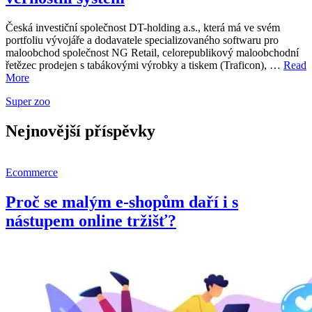
Česká investiční společnost DT-holding a.s., která má ve svém
portfoliu vývojáře a dodavatele specializovaného softwaru pro
maloobchod společnost NG Retail, celorepublikový maloobchodní
řetězec prodejen s tabákovými výrobky a tiskem (Traficon), …
Read
More
Super zoo
Nejnovější příspěvky
Ecommerce
Proč se malým e-shopům daří i s
nástupem online tržišť?