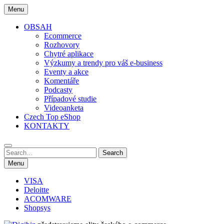
Skip
Menu
to
content
OBSAH
Ecommerce
Rozhovory
Chytré aplikace
Výzkumy a trendy pro váš e-business
Eventy a akce
Komentáře
Podcasty
Případové studie
Videoanketa
Czech Top eShop
KONTAKTY
Search
Search
for:
Menu
VISA
Deloitte
ACOMWARE
Shopsys