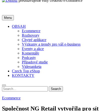
představujeme elity českého e-commerce
Menu
OBSAH
Ecommerce
Rozhovory
Chytré aplikace
Výzkumy a trendy pro váš e-business
Eventy a akce
Komentáře
Podcasty
Případové studie
Videoanketa
Czech Top eShop
KONTAKTY
Search
Search
for:
Ecommerce
Společnost NG Retail vytvořila pro sít