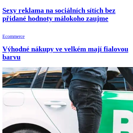
Sexy reklama na sociálních sítích bez
přidané hodnoty málokoho zaujme
Ecommerce
Výhodné nákupy ve velkém mají fialovou
barvu