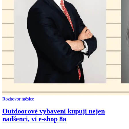
Rozhovor měsíce
Outdoorové vybavení kupují nejen
nadšenci, ví e-shop 8a