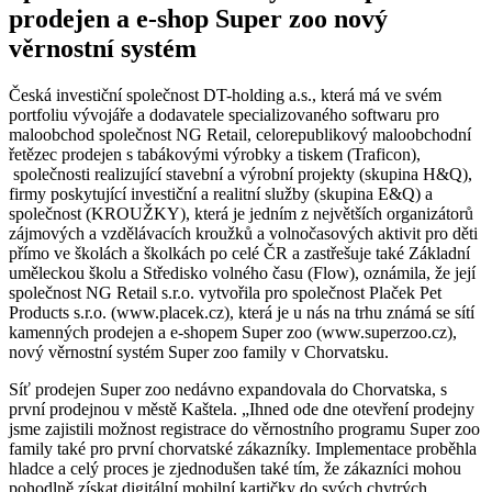
prodejen a e-shop Super zoo nový
věrnostní systém
Česká investiční společnost DT-holding a.s., která má ve svém
portfoliu vývojáře a dodavatele specializovaného softwaru pro
maloobchod společnost NG Retail, celorepublikový maloobchodní
řetězec prodejen s tabákovými výrobky a tiskem (Traficon),
společnosti realizující stavební a výrobní projekty (skupina H&Q),
firmy poskytující investiční a realitní služby (skupina E&Q) a
společnost (KROUŽKY), která je jedním z největších organizátorů
zájmových a vzdělávacích kroužků a volnočasových aktivit pro děti
přímo ve školách a školkách po celé ČR a zastřešuje také Základní
uměleckou školu a Středisko volného času (Flow), oznámila, že její
společnost NG Retail s.r.o. vytvořila pro společnost Plaček Pet
Products s.r.o. (www.placek.cz), která je u nás na trhu známá se sítí
kamenných prodejen a e-shopem Super zoo (www.superzoo.cz),
nový věrnostní systém Super zoo family v Chorvatsku.
Síť prodejen Super zoo nedávno expandovala do Chorvatska, s
první prodejnou v městě Kaštela. „Ihned ode dne otevření prodejny
jsme zajistili možnost registrace do věrnostního programu Super zoo
family také pro první chorvatské zákazníky. Implementace proběhla
hladce a celý proces je zjednodušen také tím, že zákazníci mohou
pohodlně získat digitální mobilní kartičky do svých chytrých