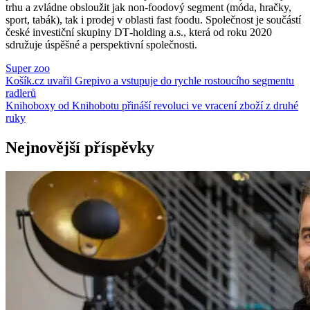
trhu a zvládne obsloužit jak non-foodový segment (móda, hračky,
sport, tabák), tak i prodej v oblasti fast foodu. Společnost je součástí
české investiční skupiny DT‑holding a.s., která od roku 2020
sdružuje úspěšné a perspektivní společnosti.
Super zoo
Navigace
Košík.cz uvařil Grepivo a vstupuje do rychle rostoucího segmentu
radlerů
pro
Knihoboxy od Knihobotu přináší revoluci ve vracení zboží z druhé
příspěvek
ruky
Nejnovější příspěvky