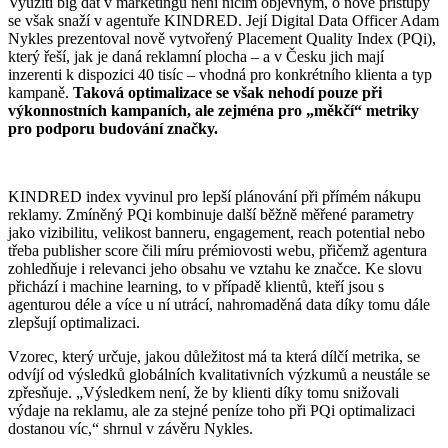
Využití big dat v marketingu není ničím objevným, o nové přístupy
se však snaží v agentuře KINDRED. Její Digital Data Officer Adam
Nykles prezentoval nově vytvořený Placement Quality Index (PQi),
který řeší, jak je daná reklamní plocha – a v Česku jich mají
inzerenti k dispozici 40 tisíc – vhodná pro konkrétního klienta a typ
kampaně.
Taková optimalizace se však nehodí pouze při
výkonnostních kampaních, ale zejména pro „měkčí“ metriky
pro podporu budování značky.
KINDRED index vyvinul pro lepší plánování při přímém nákupu
reklamy. Zmíněný PQi kombinuje další běžně měřené parametry
jako vizibilitu, velikost banneru, engagement, reach potential nebo
třeba publisher score čili míru prémiovosti webu, přičemž agentura
zohledňuje i relevanci jeho obsahu ve vztahu ke značce. Ke slovu
přichází i machine learning, to v případě klientů, kteří jsou s
agenturou déle a více u ní utrácí, nahromaděná data díky tomu dále
zlepšují optimalizaci.
Vzorec, který určuje, jakou důležitost má ta která dílčí metrika, se
odvíjí od výsledků globálních kvalitativních výzkumů a neustále se
zpřesňuje. „Výsledkem není, že by klienti díky tomu snižovali
výdaje na reklamu, ale za stejné peníze toho při PQi optimalizaci
dostanou víc,“ shrnul v závěru Nykles.