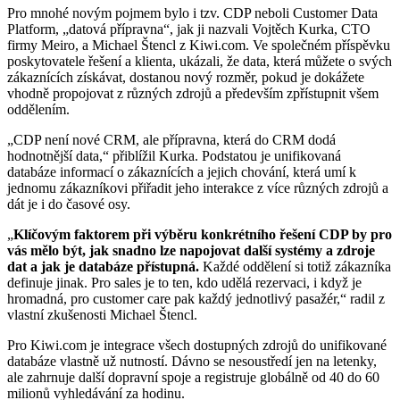
Pro mnohé novým pojmem bylo i tzv. CDP neboli Customer Data
Platform, „datová přípravna“, jak ji nazvali Vojtěch Kurka, CTO
firmy Meiro, a Michael Štencl z Kiwi.com. Ve společném příspěvku
poskytovatele řešení a klienta, ukázali, že data, která můžete o svých
zákaznících získávat, dostanou nový rozměr, pokud je dokážete
vhodně propojovat z různých zdrojů a především zpřístupnit všem
oddělením.
„CDP není nové CRM, ale přípravna, která do CRM dodá
hodnotnější data,“ přiblížil Kurka. Podstatou je unifikovaná
databáze informací o zákaznících a jejich chování, která umí k
jednomu zákazníkovi přiřadit jeho interakce z více různých zdrojů a
dát je i do časové osy.
„
Klíčovým faktorem při výběru konkrétního řešení CDP by pro
vás mělo být, jak snadno lze napojovat další systémy a zdroje
dat a jak je databáze přístupná.
Každé oddělení si totiž zákazníka
definuje jinak. Pro sales je to ten, kdo udělá rezervaci, i když je
hromadná, pro customer care pak každý jednotlivý pasažér,“ radil z
vlastní zkušenosti Michael Štencl.
Pro Kiwi.com je integrace všech dostupných zdrojů do unifikované
databáze vlastně už nutností. Dávno se nesoustředí jen na letenky,
ale zahrnuje další dopravní spoje a registruje globálně od 40 do 60
milionů vyhledávání za hodinu.