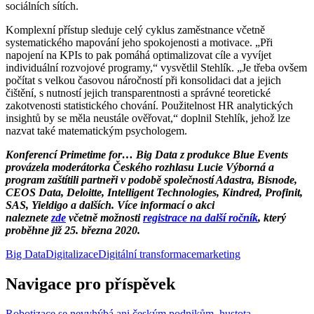
sociálních sítích.
Komplexní přístup sleduje celý cyklus zaměstnance včetně
systematického mapování jeho spokojenosti a motivace. „Při
napojení na KPIs to pak pomáhá optimalizovat cíle a vyvíjet
individuální rozvojové programy,“ vysvětlil Stehlík. „Je třeba ovšem
počítat s velkou časovou náročností při konsolidaci dat a jejich
čištění, s nutností jejich transparentnosti a správné teoretické
zakotvenosti statistického chování. Použitelnost HR analytických
insightů by se měla neustále ověřovat,“ doplnil Stehlík, jehož lze
nazvat také matematickým psychologem.
Konferencí Primetime for… Big Data z produkce Blue Events
provázela moderátorka Českého rozhlasu Lucie Výborná a
program zaštítili partneři v podobě společností Adastra, Bisnode,
CEOS Data, Deloitte, Intelligent Technologies, Kindred, Profinit,
SAS, Yieldigo a dalších. Více informací o akci
naleznete
zde
včetně možnosti
registrace na další ročník
, který
proběhne již 25. března 2020.
Big Data
Digitalizace
Digitální transformace
marketing
Navigace pro příspěvek
Robotizace se nevyhýbá ani českým podnikům, hustota