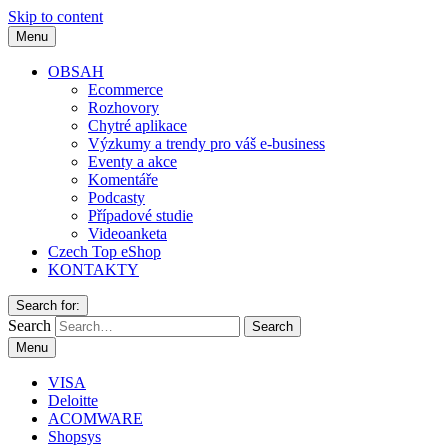
Skip to content
Menu
OBSAH
Ecommerce
Rozhovory
Chytré aplikace
Výzkumy a trendy pro váš e-business
Eventy a akce
Komentáře
Podcasty
Případové studie
Videoanketa
Czech Top eShop
KONTAKTY
Search for:
Search
Menu
VISA
Deloitte
ACOMWARE
Shopsys