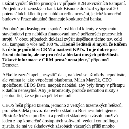
ukázal využití těchto principů i v případě B2B akvizičních kampaní.
Pro jednu z tuzemských bank tak Bisnode dokázal vytipovat 20
potenciálních klientů pro nabídku refinancování, jejichž komerční
budovy v Praze aktuálně financuje konkurenční banka.
Podobně pro leasingovou společnost hledal klienty v segmentu
stavebnictví pro nabídku financování nově pořízených pracovních
strojů. V obou případech dokázal zvýšit úspěšnost těchto tzv. cold
call kampaní o více než 100 %. „
Hodně ředitelů si myslí, že klíčem
k růstu je pořídit si CRM a nastavit KPI’s. To je dobré pro
řízení obchodu, ale ne pro růst a hledání nových příležitostí.
Takové informace v CRM prostě nenajdete,
“ připomněl
Demeter.
Ačkoliv zazněl apel „nesyslit“ data, na která se už nikdy nepodíváte,
ale vnímat je jako výpočetní platformu, Milan Marťák, CEO
společnosti CEOS Data, naopak nabádal, aby byly firmy v přístupu
k datům nenasytné. Aby je hromadily, protože nemohou nikdy s
jistotou říct, že se jim za pět let nehodí.
CEOS řešil případ klienta, jednoho z velkých tuzemských řetězců,
pro něhož dělá provoz datového skladu a Business Intelligence.
Přestože řetězec pro řízení a predikci skladových zásob používá
jeden z top komerčně dostupných softwarů, vedení controllingu
zjistilo, že má ve skladových zásobách vázaných příliš mnoho