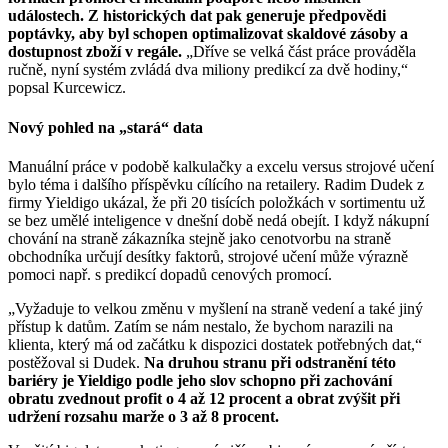
událostech. Z historických dat pak generuje předpovědi
poptávky, aby byl schopen optimalizovat skaldové zásoby a
dostupnost zboží v regále.
„Dříve se velká část práce prováděla
ručně, nyní systém zvládá dva miliony predikcí za dvě hodiny,“
popsal Kurcewicz.
Nový pohled na „stará“ data
Manuální práce v podobě kalkulačky a excelu versus strojové učení
bylo téma i dalšího příspěvku cílícího na retailery. Radim Dudek z
firmy Yieldigo ukázal, že při 20 tisících položkách v sortimentu už
se bez umělé inteligence v dnešní době nedá obejít. I když nákupní
chování na straně zákazníka stejně jako cenotvorbu na straně
obchodníka určují desítky faktorů, strojové učení může výrazně
pomoci např. s predikcí dopadů cenových promocí.
„Vyžaduje to velkou změnu v myšlení na straně vedení a také jiný
přístup k datům. Zatím se nám nestalo, že bychom narazili na
klienta, který má od začátku k dispozici dostatek potřebných dat,“
postěžoval si Dudek.
Na druhou stranu při odstranění této
bariéry je Yieldigo podle jeho slov schopno při zachování
obratu zvednout profit o 4 až 12 procent a obrat zvýšit při
udržení rozsahu marže o 3 až 8 procent.