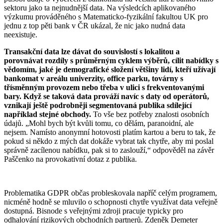
sektoru jako ta nejnudnější data. Na výsledcích aplikovaného
výzkumu prováděného s Matematicko-fyzikální fakultou UK pro
jednu z top pěti bank v ČR ukázal, že nic jako nudná data
neexistuje.
Transakční data lze dávat do souvislostí s lokalitou a
porovnávat rozdíly s průměrným cyklem výběrů, cílit nabídky s
vědomím, jaké je demografické složení většiny lidí, kteří užívají
bankomat v areálu univerzity, office parku, továrny s
třísměnným provozem nebo třeba v ulici s frekventovanými
bary. Když se taková data prováží navíc s daty od operátorů,
vznikají ještě podrobněji segmentovaná publika sdílející
například stejné obchody.
To vše bez potřeby znalosti osobních
údajů. „Mohl bych být kvůli tomu, co dělám, paranoidní, ale
nejsem. Namísto anonymní hotovosti platím kartou a beru to tak, že
pokud si někdo z mých dat dokáže vybrat tak chytře, aby mi poslal
správně zacílenou nabídku, pak si to zaslouží,“ odpověděl na závěr
Paščenko na provokativní dotaz z publika.
Problematika GDPR občas probleskovala napříč celým programem,
nicméně hodně se mluvilo o schopnosti chytře využívat data veřejně
dostupná. Bisnode s veřejnými zdroji pracuje typicky pro
odhalování rizikových obchodních partnerů. Zdeněk Demeter