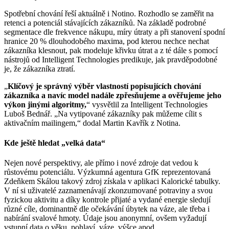
Spotřební chování řeší aktuálně i Notino. Rozhodlo se zaměřit na
retenci a potenciál stávajících zákazníků. Na základě podrobné
segmentace dle frekvence nákupu, míry útraty a při stanovení spodní
hranice 20 % dlouhodobého maxima, pod kterou nechce nechat
zákazníka klesnout, pak modeluje křivku útrat a z té dále s pomocí
nástrojů od Intelligent Technologies predikuje, jak pravděpodobné
je, že zákazníka ztratí.
„
Klíčový je správný výběr vlastností popisujících chování
zákazníka a navíc model nadále zpřesňujeme a ověřujeme jeho
výkon jinými algoritmy,
“ vysvětlil za Intelligent Technologies
Luboš Bednář. „Na vytipované zákazníky pak můžeme cílit s
aktivačním mailingem,“ dodal Martin Kavřík z Notina.
Kde ještě hledat „velká data“
Nejen nové perspektivy, ale přímo i nové zdroje dat vedou k
růstovému potenciálu. Výzkumná agentura GfK reprezentovaná
Zdeňkem Skálou takový zdroj získala v aplikaci Kalorické tabulky.
V ní si uživatelé zaznamenávají zkonzumované potraviny a svou
fyzickou aktivitu a díky kontrole přijaté a vydané energie sledují
různé cíle, dominantně dle očekávání úbytek na váze, ale třeba i
nabírání svalové hmoty. Údaje jsou anonymní, ovšem vyžadují
vstupní data o věku, pohlaví, váze, výšce apod.