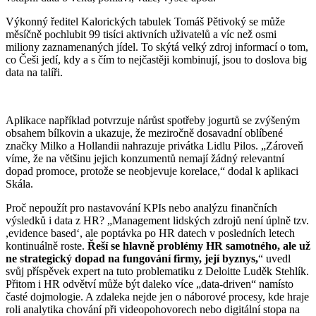
Výkonný ředitel Kalorických tabulek Tomáš Pětivoký se může
měsíčně pochlubit 99 tisíci aktivních uživatelů a víc než osmi
miliony zaznamenaných jídel. To skýtá velký zdroj informací o tom,
co Češi jedí, kdy a s čím to nejčastěji kombinují, jsou to doslova big
data na talíři.
Aplikace například potvrzuje nárůst spotřeby jogurtů se zvýšeným
obsahem bílkovin a ukazuje, že meziročně dosavadní oblíbené
značky Milko a Hollandii nahrazuje privátka Lidlu Pilos. „Zároveň
víme, že na většinu jejich konzumentů nemají žádný relevantní
dopad promoce, protože se neobjevuje korelace,“ dodal k aplikaci
Skála.
Proč nepoužít pro nastavování KPIs nebo analýzu finančních
výsledků i data z HR? „Management lidských zdrojů není úplně tzv.
,evidence based‘, ale poptávka po HR datech v posledních letech
kontinuálně roste.
Řeší se hlavně problémy HR samotného, ale už
ne strategický dopad na fungování firmy, její byznys,
“ uvedl
svůj příspěvek expert na tuto problematiku z Deloitte Luděk Stehlík.
Přitom i HR odvětví může být daleko více „data-driven“ namísto
časté dojmologie. A zdaleka nejde jen o náborové procesy, kde hraje
roli analytika chování při videopohovorech nebo digitální stopa na