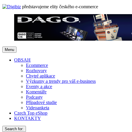
představujeme elity českého e-commerce
Menu
OBSAH
Ecommerce
Rozhovory
Chytré aplikace
Výzkumy a trendy pro váš e-business
Eventy a akce
Komentáře
Podcasty
Případové studie
Videoanketa
Czech Top eShop
KONTAKTY
Search for: