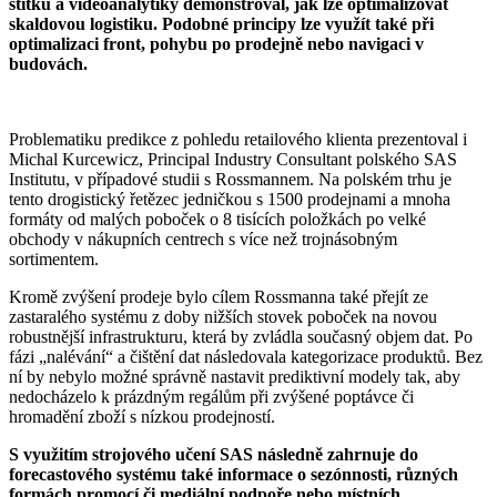
štítků a videoanalytiky demonstroval, jak lze optimalizovat
skaldovou logistiku. Podobné principy lze využít také při
optimalizaci front, pohybu po prodejně nebo navigaci v
budovách.
Problematiku predikce z pohledu retailového klienta prezentoval i
Michal Kurcewicz, Principal Industry Consultant polského SAS
Institutu, v případové studii s Rossmannem. Na polském trhu je
tento drogistický řetězec jedničkou s 1500 prodejnami a mnoha
formáty od malých poboček o 8 tisících položkách po velké
obchody v nákupních centrech s více než trojnásobným
sortimentem.
Kromě zvýšení prodeje bylo cílem Rossmanna také přejít ze
zastaralého systému z doby nižších stovek poboček na novou
robustnější infrastrukturu, která by zvládla současný objem dat. Po
fázi „nalévání“ a čištění dat následovala kategorizace produktů. Bez
ní by nebylo možné správně nastavit prediktivní modely tak, aby
nedocházelo k prázdným regálům při zvýšené poptávce či
hromadění zboží s nízkou prodejností.
S využitím strojového učení SAS následně zahrnuje do
forecastového systému také informace o sezónnosti, různých
formách promocí či mediální podpoře nebo místních