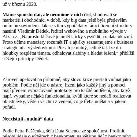
už v březnu 2020.
Máme spoustu dat, ale neumíme v nich číst
, shodovali se
marketéři i obchodníci v době, kdy big data ještě byla především
oním buzzwordem. Jak se s tím vypořádat v rámci firemní struktury
nastínil Vladimír Dědek, ředitel webového a mobilního vývoje v
Alza.cz. „Naprosto klíčové je umět laicky vysvětlit, co data ukazují.
Proto učíme manažery rozumět IT a ajťáky seznamujeme s business
strategiemi a výsledovkami. Přesah je nutný, jedině tak lze do
hloubky rozplétat témata, odhalovat slabiny a hledat řešení,“ přiblížil
stěžejní principy Dědek.
Zároveň apeloval na přítomné, aby slovo krize přestali vnímat jako
problém. Podle něj jde o nástroj řízení jako každý jiný a pomoci
mají předem vypracované protokoly pro každé oddělení, aby když
např. vypadne nějaká funkcionalita, kvůli které se nedaří realizovat
objednávky, věděli všichni z vedení, co je třeba udělat a v jakém
pořadí.
Neexistují „nudná“ data
Podle Petra Paščenka, šéfa Data Science ze společnosti Profinit,
působí údaje o výběrech z bankomatu na většinu lidí z bankovního