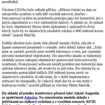
prostředků.
Úkolem CEOSu bylo odhalit příčiny. „Během čekání na data ze
zdrojového systému si naši lidé vyrobili takovou ,hračku‘,
forecastovací systém na podobném principu jako ten komerční, jen s
jiným algoritmem a s více zahrnutými faktory. A zjistilo se, že pokud
by byly objednávky řízeny tímto způsobem v uplynulých dvou
letech, bylo by ve skladových zásobách vázáno o 800 milionů korun
méně,“ popsal Marťák.
Dalším úkolem bylo zjistit, kde přesně nastala chyba, zda jde o
špatné nastavení parametrů v centrále, nebo lidský faktor atd. „Tady
jsme se zasekli, protože jsme neměli informace o tom, jak vypadaly
původní nezkreslené objednávky. Do datového skladu se historicky
ukládaly pouze nákupní objednávky generované forecastovacím
systémem. Poskytovatel softwaru neměl problém tato historická data
našemu klientovi dodat, ale trvalo by to půl roku. Pro klienta by to
znamenalo potenciálně dalších 200 milionů korun navíc ve
skladových zásobách. Kvůli tomu, že v době implementace
softwaru ho nenapadlo, že i takový druh dat by se mu mohl v
budoucnu hodit,“ uzavřel příklad za všechny Milan Marťák.
Do skladů účastníky konference přenesl také Jakub Augustín
ze společnosti
Adastra
. Na zmenšeném modelu skladu s
ještěrkami na dálkové ovládání a s využitím senzorů, RFID