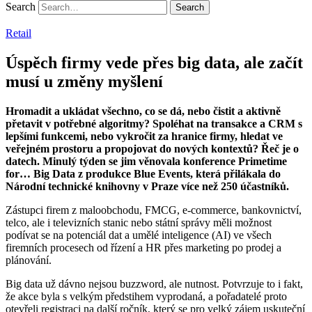
Search
Retail
Úspěch firmy vede přes big data, ale začít
musí u změny myšlení
Hromadit a ukládat všechno, co se dá, nebo čistit a aktivně
přetavit v potřebné algoritmy? Spoléhat na transakce a CRM s
lepšími funkcemi, nebo vykročit za hranice firmy, hledat ve
veřejném prostoru a propojovat do nových kontextů? Řeč je o
datech. Minulý týden se jim věnovala konference Primetime
for… Big Data z produkce Blue Events, která přilákala do
Národní technické knihovny v Praze více než 250 účastníků.
Zástupci firem z maloobchodu, FMCG, e-commerce, bankovnictví,
telco, ale i televizních stanic nebo státní správy měli možnost
podívat se na potenciál dat a umělé inteligence (AI) ve všech
firemních procesech od řízení a HR přes marketing po prodej a
plánování.
Big data už dávno nejsou buzzword, ale nutnost. Potvrzuje to i fakt,
že akce byla s velkým předstihem vyprodaná, a pořadatelé proto
otevřeli registraci na další ročník, který se pro velký zájem uskuteční