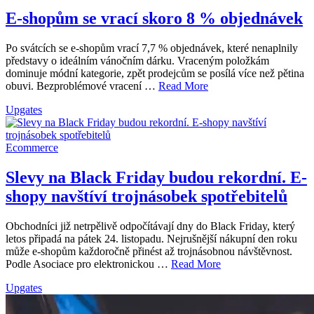
E-shopům se vrací skoro 8 % objednávek
Po svátcích se e-shopům vrací 7,7 % objednávek, které nenaplnily
představy o ideálním vánočním dárku. Vraceným položkám
dominuje módní kategorie, zpět prodejcům se posílá více než pětina
obuvi. Bezproblémové vracení …
Read More
Upgates
Ecommerce
Slevy na Black Friday budou rekordní. E-
shopy navštíví trojnásobek spotřebitelů
Obchodníci již netrpělivě odpočítávají dny do Black Friday, který
letos připadá na pátek 24. listopadu. Nejrušnější nákupní den roku
může e-shopům každoročně přinést až trojnásobnou návštěvnost.
Podle Asociace pro elektronickou …
Read More
Upgates