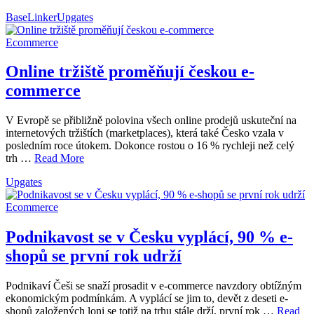
BaseLinker
Upgates
Ecommerce
Online tržiště proměňují českou e-
commerce
V Evropě se přibližně polovina všech online prodejů uskuteční na
internetových tržištích (marketplaces), která také Česko vzala v
posledním roce útokem. Dokonce rostou o 16 % rychleji než celý
trh …
Read More
Upgates
Ecommerce
Podnikavost se v Česku vyplácí, 90 % e-
shopů se první rok udrží
Podnikaví Češi se snaží prosadit v e-commerce navzdory obtížným
ekonomickým podmínkám. A vyplácí se jim to, devět z deseti e-
shopů založených loni se totiž na trhu stále drží, první rok …
Read