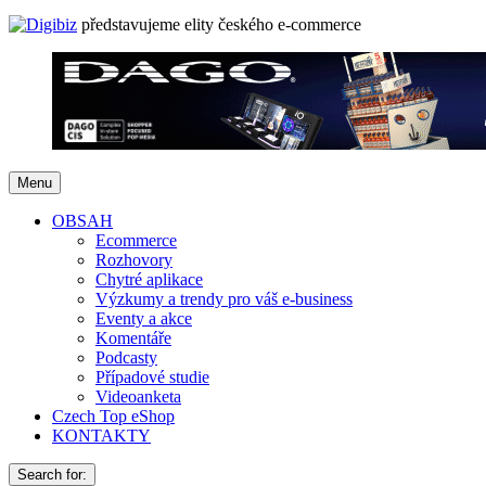
představujeme elity českého e-commerce
Menu
OBSAH
Ecommerce
Rozhovory
Chytré aplikace
Výzkumy a trendy pro váš e-business
Eventy a akce
Komentáře
Podcasty
Případové studie
Videoanketa
Czech Top eShop
KONTAKTY
Search for: