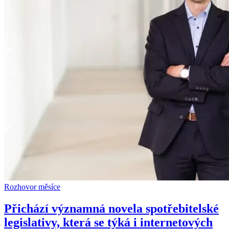
Rozhovor měsíce
Přichází významná novela spotřebitelské
legislativy, která se týká i internetových