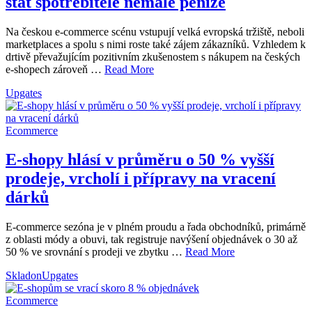
stát spotřebitele nemalé peníze
Na českou e-commerce scénu vstupují velká evropská tržiště, neboli
marketplaces a spolu s nimi roste také zájem zákazníků. Vzhledem k
drtivě převažujícím pozitivním zkušenostem s nákupem na českých
e-shopech zároveň …
Read More
Upgates
Ecommerce
E-shopy hlásí v průměru o 50 % vyšší
prodeje, vrcholí i přípravy na vracení
dárků
E-commerce sezóna je v plném proudu a řada obchodníků, primárně
z oblasti módy a obuvi, tak registruje navýšení objednávek o 30 až
50 % ve srovnání s prodeji ve zbytku …
Read More
Skladon
Upgates
Ecommerce