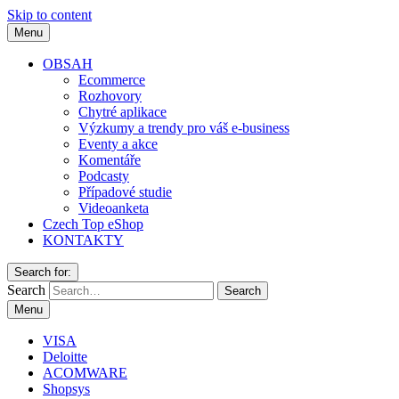
Skip to content
Menu
OBSAH
Ecommerce
Rozhovory
Chytré aplikace
Výzkumy a trendy pro váš e-business
Eventy a akce
Komentáře
Podcasty
Případové studie
Videoanketa
Czech Top eShop
KONTAKTY
Search for:
Search
Menu
VISA
Deloitte
ACOMWARE
Shopsys