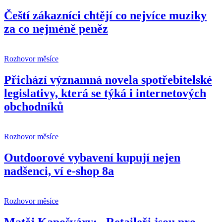
Čeští zákazníci chtějí co nejvíce muziky
za co nejméně peněz
Rozhovor měsíce
Přichází významná novela spotřebitelské
legislativy, která se týká i internetových
obchodníků
Rozhovor měsíce
Outdoorové vybavení kupují nejen
nadšenci, ví e-shop 8a
Rozhovor měsíce
Matěj Kapošváry: „Retaileři jsou pro