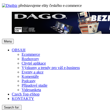
představujeme elity českého e-commerce
Menu
OBSAH
Ecommerce
Rozhovory
Chytré aplikace
Výzkumy a trendy pro váš e-business
Eventy a akce
Komentáře
Podcasty
Případové studie
Videoanketa
Czech Top eShop
KONTAKTY
Search for: