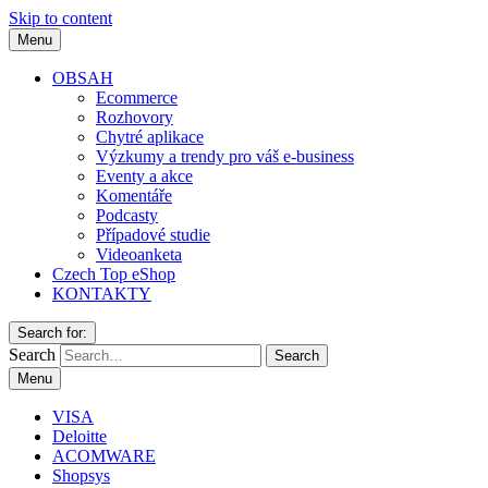
Skip to content
Menu
OBSAH
Ecommerce
Rozhovory
Chytré aplikace
Výzkumy a trendy pro váš e-business
Eventy a akce
Komentáře
Podcasty
Případové studie
Videoanketa
Czech Top eShop
KONTAKTY
Search for:
Search
Menu
VISA
Deloitte
ACOMWARE
Shopsys