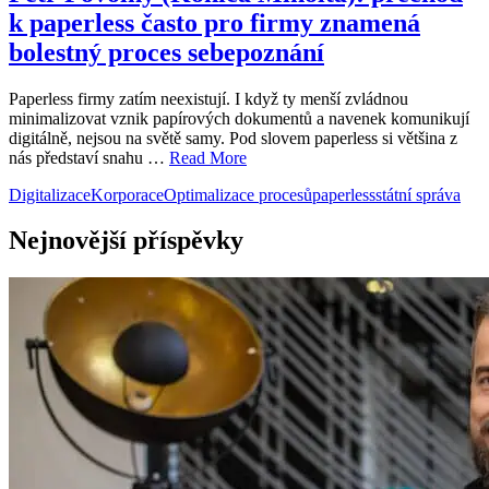
k paperless často pro firmy znamená
bolestný proces sebepoznání
Paperless firmy zatím neexistují. I když ty menší zvládnou
minimalizovat vznik papírových dokumentů a navenek komunikují
digitálně, nejsou na světě samy. Pod slovem paperless si většina z
nás představí snahu …
Read More
Digitalizace
Korporace
Optimalizace procesů
paperless
státní správa
Nejnovější příspěvky