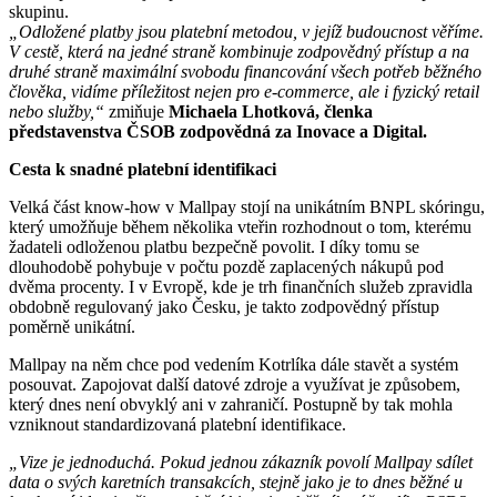
skupinu.
„Odložené platby jsou platební metodou, v jejíž budoucnost věříme.
V cestě, která na jedné straně kombinuje zodpovědný přístup a na
druhé straně maximální svobodu financování všech potřeb běžného
člověka, vidíme příležitost nejen pro e-commerce, ale i fyzický retail
nebo služby,“
zmiňuje
Michaela Lhotková, členka
představenstva ČSOB zodpovědná za Inovace a Digital.
Cesta k snadné platební identifikaci
Velká část know-how v Mallpay stojí na unikátním BNPL skóringu,
který umožňuje během několika vteřin rozhodnout o tom, kterému
žadateli odloženou platbu bezpečně povolit. I díky tomu se
dlouhodobě pohybuje v počtu pozdě zaplacených nákupů pod
dvěma procenty. I v Evropě, kde je trh finančních služeb zpravidla
obdobně regulovaný jako Česku, je takto zodpovědný přístup
poměrně unikátní.
Mallpay na něm chce pod vedením Kotrlíka dále stavět a systém
posouvat. Zapojovat další datové zdroje a využívat je způsobem,
který dnes není obvyklý ani v zahraničí. Postupně by tak mohla
vzniknout standardizovaná platební identifikace.
„Vize je jednoduchá. Pokud jednou zákazník povolí Mallpay sdílet
data o svých karetních transakcích, stejně jako je to dnes běžné u