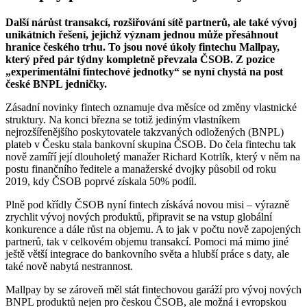
Další nárůst transakcí, rozšiřování sítě partnerů, ale také vývoj
unikátních řešení, jejichž význam jednou může přesáhnout
hranice českého trhu. To jsou nové úkoly fintechu Mallpay,
který před pár týdny kompletně převzala ČSOB. Z pozice
„experimentální fintechové jednotky“ se nyní chystá na post
české BNPL jedničky.
Zásadní novinky fintech oznamuje dva měsíce od změny vlastnické
struktury. Na konci března se totiž jediným vlastníkem
nejrozšířenějšího poskytovatele takzvaných odložených (BNPL)
plateb v Česku stala bankovní skupina ČSOB. Do čela fintechu tak
nově zamíří její dlouholetý manažer Richard Kotrlík, který v něm na
postu finančního ředitele a manažerské dvojky působil od roku
2019, kdy ČSOB poprvé získala 50% podíl.
Plně pod křídly ČSOB nyní fintech získává novou misi – výrazně
zrychlit vývoj nových produktů, připravit se na vstup globální
konkurence a dále růst na objemu. A to jak v počtu nově zapojených
partnerů, tak v celkovém objemu transakcí. Pomoci má mimo jiné
ještě větší integrace do bankovního světa a hlubší práce s daty, ale
také nově nabytá nestrannost.
Mallpay by se zároveň měl stát fintechovou garáží pro vývoj nových
BNPL produktů nejen pro českou ČSOB, ale možná i evropskou