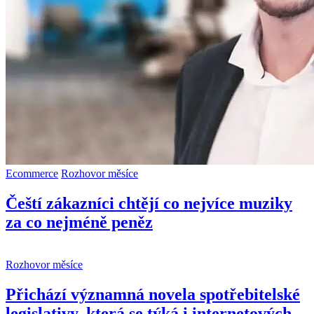
Ecommerce
Rozhovor měsíce
Čeští zákazníci chtějí co nejvíce muziky
za co nejméně peněz
Rozhovor měsíce
Přichází významná novela spotřebitelské
legislativy, která se týká i internetových