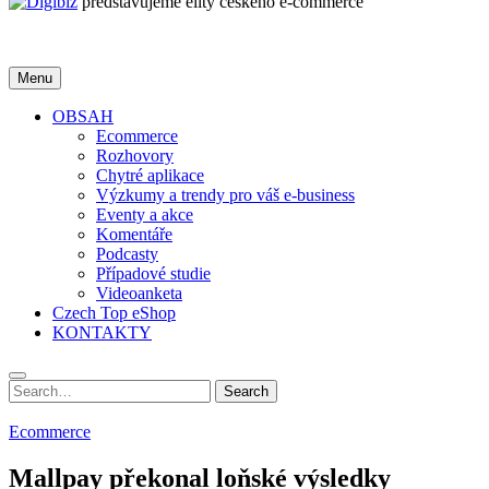
představujeme elity českého e-commerce
Menu
OBSAH
Ecommerce
Rozhovory
Chytré aplikace
Výzkumy a trendy pro váš e-business
Eventy a akce
Komentáře
Podcasty
Případové studie
Videoanketa
Czech Top eShop
KONTAKTY
Search
Search
for:
Ecommerce
Mallpay překonal loňské výsledky