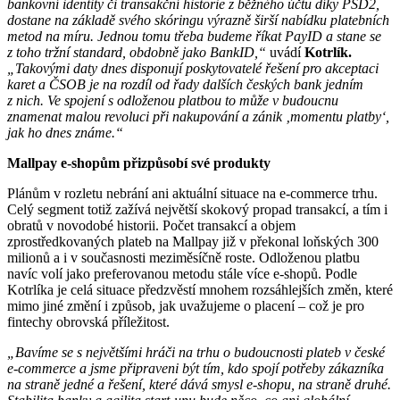
bankovní identity či transakční historie z běžného účtu díky PSD2,
dostane na základě svého skóringu výrazně širší nabídku platebních
metod na míru. Jednou tomu třeba budeme říkat PayID a stane se
z toho tržní standard, obdobně jako BankID,“
uvádí
Kotrlík.
„Takovými daty dnes disponují poskytovatelé řešení pro akceptaci
karet a ČSOB je na rozdíl od řady dalších českých bank jedním
z nich. Ve spojení s odloženou platbou to může v budoucnu
znamenat malou revoluci při nakupování a zánik ‚momentu platby‘,
jak ho dnes známe.“
Mallpay e-shopům přizpůsobí své produkty
Plánům v rozletu nebrání ani aktuální situace na e-commerce trhu.
Celý segment totiž zažívá největší skokový propad transakcí, a tím i
obratů v novodobé historii. Počet transakcí a objem
zprostředkovaných plateb na Mallpay již v překonal loňských 300
milionů a i v současnosti meziměsíčně roste. Odloženou platbu
navíc volí jako preferovanou metodu stále více e-shopů. Podle
Kotrlíka je celá situace předzvěstí mnohem rozsáhlejších změn, které
mimo jiné změní i způsob, jak uvažujeme o placení – což je pro
fintechy obrovská příležitost.
„Bavíme se s největšími hráči na trhu o budoucnosti plateb v české
e-commerce a jsme připraveni být tím, kdo spojí potřeby zákazníka
na straně jedné a řešení, které dává smysl e-shopu, na straně druhé.