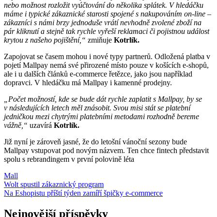
nebo možnost rozložit vyúčtování do několika splátek. V hledáčku
máme i typické zákaznické starosti spojené s nakupováním on-line –
zákazníci s námi brzy jednoduše vrátí nevhodně zvolené zboží na
pár kliknutí a stejně tak rychle vyřeší reklamaci či pojistnou událost
krytou z našeho pojištění,“
zmiňuje
Kotrlík.
Zapojovat se časem mohou i nové typy partnerů. Odložená platba v
pojetí Mallpay nemá své přirozené místo pouze v košících e-shopů,
ale i u dalších článků e-commerce řetězce, jako jsou například
dopravci. V hledáčku má Mallpay i kamenné prodejny.
„Počet možností, kde se bude dát rychle zaplatit s Mallpay, by se
v následujících letech měl znásobit. Svou misi stát se platební
jedničkou mezi chytrými platebními metodami rozhodně bereme
vážně,“
uzavírá
Kotrlík.
Již nyní je zároveň jasné, že do letošní vánoční sezony bude
Mallpay vstupovat pod novým názvem. Ten chce fintech představit
spolu s rebrandingem v první polovině léta
Mall
Navigace
Wolt spustil zákaznický program
Na Eshopistu příští týden zamíří špičky e-commerce
pro
příspěvek
Nejnovější příspěvky