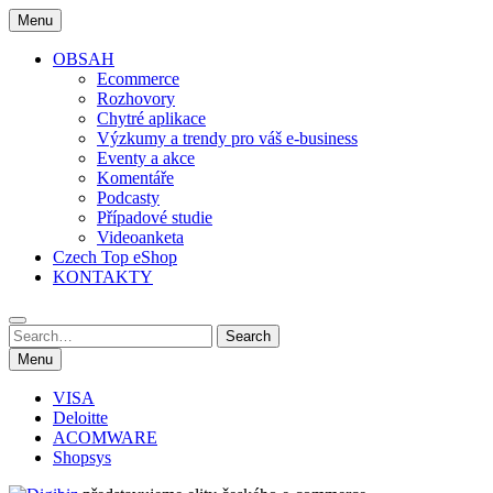
Skip
Menu
to
content
OBSAH
Ecommerce
Rozhovory
Chytré aplikace
Výzkumy a trendy pro váš e-business
Eventy a akce
Komentáře
Podcasty
Případové studie
Videoanketa
Czech Top eShop
KONTAKTY
Search
Search
for:
Menu
VISA
Deloitte
ACOMWARE
Shopsys