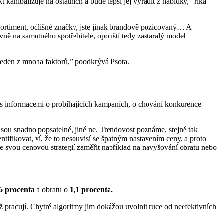
 kanibalizuje na ostatních a bude lepší jej vyřadit z nabídky,” říká
sortiment, odlišné značky, jste jinak brandově pozicovaný… A
vně na samotného spotřebitele, opouští tedy zastaralý model
jeden z mnoha faktorů,” poodkrývá Psota.
e s informacemi o probíhajících kampaních, o chování konkurence
sou snadno popsatelné, jiné ne. Trendovost poznáme, stejně tak
entifikovat, ví, že to nesouvisí se špatným nastavením ceny, a proto
e svou cenovou strategií zaměřit například na navyšování obratu nebo
6 procenta
a obratu o
1,1 procenta.
 pracují. Chytré algoritmy jim dokážou uvolnit ruce od neefektivních