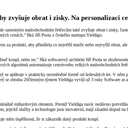
by zvyšuje obrat i zisky. Na personalizaci ce
le samotným maloobchodním řetězcům také zvyšuje obrat i zisky, často i
ných cenách,“ říká Jiří Psota z českého startupu Yieldigo.
nu za produkt, aby přinášela co největší marže nebo nejvyšší obrat, a
a buď koupí, nebo ne,” říká softwarový architekt Jiří Psota se zkušen
svých algoritmů automatizuje cenotvorbu velkých maloobchodních řetězc
rý se aplikuje v prakticky nezměněné formě od šedesátých let. V něm j
terý se zhruba 20členným týmem Yieldiga vyvíjí už 3 roky Software as a
nimálně miliardovým obratem. Prestiž Yieldiga navíc nedávno potvrdila 
em, jejichž služby a technologie jsou inovativní, mají zásadní dopad 
uje míru úspěšnosti, že si zákazník daný produkt koupí.