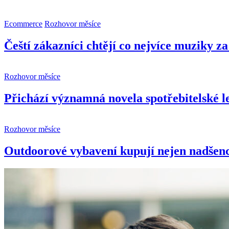
Ecommerce
Rozhovor měsíce
Čeští zákazníci chtějí co nejvíce muziky z
Rozhovor měsíce
Přichází významná novela spotřebitelské le
Rozhovor měsíce
Outdoorové vybavení kupují nejen nadšenci