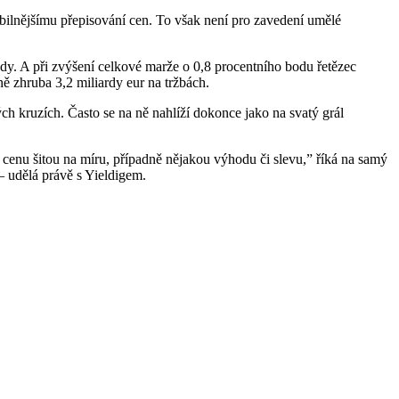
bilnějšímu přepisování cen. To však není pro zavedení umělé
ody. A při zvýšení celkové marže o 0,8 procentního bodu řetězec
ně zhruba 3,2 miliardy eur na tržbách.
 kruzích. Často se na ně nahlíží dokonce jako na svatý grál
m cenu šitou na míru, případně nějakou výhodu či slevu,” říká na samý
 – udělá právě s Yieldigem.