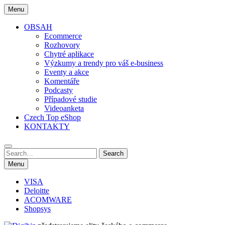
Skip
Menu
to
content
OBSAH
Ecommerce
Rozhovory
Chytré aplikace
Výzkumy a trendy pro váš e-business
Eventy a akce
Komentáře
Podcasty
Případové studie
Videoanketa
Czech Top eShop
KONTAKTY
Search
Search
for:
Menu
VISA
Deloitte
ACOMWARE
Shopsys