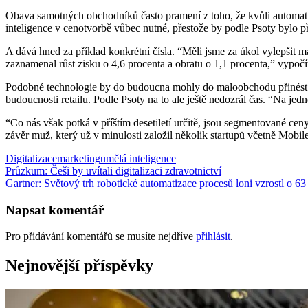
Obava samotných obchodníků často pramení z toho, že kvůli automati
inteligence v cenotvorbě vůbec nutné, přestože by podle Psoty bylo p
A dává hned za příklad konkrétní čísla. “Měli jsme za úkol vylepšit 
zaznamenal růst zisku o 4,6 procenta a obratu o 1,1 procenta,” vypočí
Podobné technologie by do budoucna mohly do maloobchodu přinést i 
budoucnosti retailu. Podle Psoty na to ale ještě nedozrál čas. “Na jed
“Co nás však potká v příštím desetiletí určitě, jsou segmentované cen
závěr muž, který už v minulosti založil několik startupů včetně Mobile
Digitalizace
marketing
umělá inteligence
Navigace
Průzkum: Češi by uvítali digitalizaci zdravotnictví
Gartner: Světový trh robotické automatizace procesů loni vzrostl o 6
pro
příspěvek
Napsat komentář
Pro přidávání komentářů se musíte nejdříve
přihlásit
.
Nejnovější příspěvky