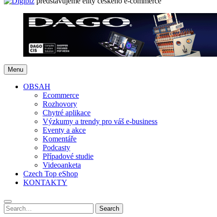
představujeme elity českého e-commerce
Menu
OBSAH
Ecommerce
Rozhovory
Chytré aplikace
Výzkumy a trendy pro váš e-business
Eventy a akce
Komentáře
Podcasty
Případové studie
Videoanketa
Czech Top eShop
KONTAKTY
Search
Search
for: