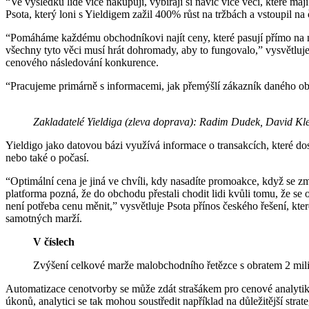
“Ve výsledku lidé více nakupují, vybírají si navíc více věcí, které ma
Psota, který loni s Yieldigem zažil 400% růst na tržbách a vstoupil n
“Pomáháme každému obchodníkovi najít ceny, které pasují přímo na ně
všechny tyto věci musí hrát dohromady, aby to fungovalo,” vysvětluje
cenového následování konkurence.
“Pracujeme primárně s informacemi, jak přemýšlí zákazník daného ob
Zakladatelé Yieldiga (zleva doprava): Radim Dudek, David Kleč
Yieldigo jako datovou bázi využívá informace o transakcích, které d
nebo také o počasí.
“Optimální cena je jiná ve chvíli, kdy nasadíte promoakce, když se 
platforma pozná, že do obchodu přestali chodit lidi kvůli tomu, že se 
není potřeba cenu měnit,” vysvětluje Psota přínos českého řešení, k
samotných marží.
V číslech
Zvýšení celkové marže malobchodního řetězce s obratem 2 mil
Automatizace cenotvorby se může zdát strašákem pro cenové analytiky
úkonů, analytici se tak mohou soustředit například na důležitější strate