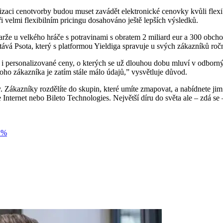
zaci cenotvorby budou muset zavádět elektronické cenovky kvůli flexi
ři velmi flexibilním pricingu dosahováno ještě lepších výsledků.
marže u velkého hráče s potravinami s obratem 2 miliard eur a 300 obch
tává Psota, který s platformou Yieldiga spravuje u svých zákazníků roč
personalizované ceny, o kterých se už dlouhou dobu mluví v odborných
noho zákazníka je zatím stále málo údajů,” vysvětluje důvod.
y. Zákazníky rozdělíte do skupin, které umíte zmapovat, a nabídnete ji
 Internet nebo Bileto Technologies. Největší díru do světa ale – zdá se
3 %