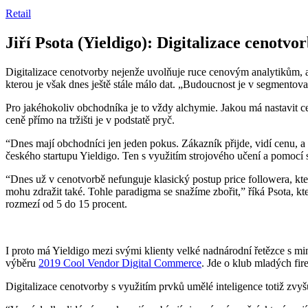
Retail
Jiří Psota (Yieldigo): Digitalizace cenotvor
Digitalizace cenotvorby nejenže uvolňuje ruce cenovým analytikům, a
kterou je však dnes ještě stále málo dat. „Budoucnost je v segmentova
Pro jakéhokoliv obchodníka je to vždy alchymie. Jakou má nastavit ce
ceně přímo na tržišti je v podstatě pryč.
“Dnes mají obchodníci jen jeden pokus. Zákazník přijde, vidí cenu, 
českého startupu Yieldigo. Ten s využitím strojového učení a pomocí 
“Dnes už v cenotvorbě nefunguje klasický postup price followera, kte
mohu zdražit také. Tohle paradigma se snažíme zbořit,” říká Psota, k
rozmezí od 5 do 15 procent.
I proto má Yieldigo mezi svými klienty velké nadnárodní řetězce s mi
výběru
2019 Cool Vendor Digital Commerce
. Jde o klub mladých fir
Digitalizace cenotvorby s využitím prvků umělé inteligence totiž zvyš