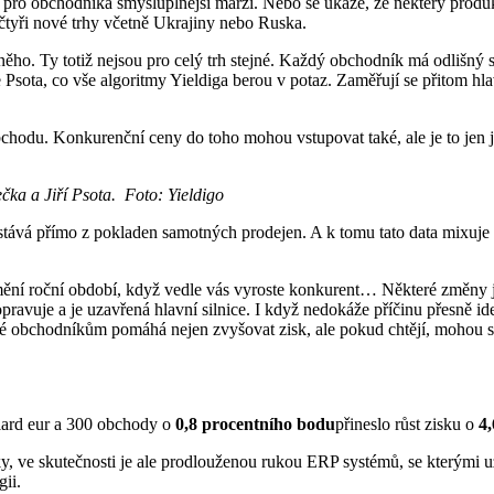
jí pro obchodníka smysluplnější marži. Nebo se ukáže, že některý produkt
a čtyři nové trhy včetně Ukrajiny nebo Ruska.
ho. Ty totiž nejsou pro celý trh stejné. Každý obchodník má odlišný 
 Psota, co vše algoritmy Yieldiga berou v potaz. Zaměřují se přitom hla
chodu. Konkurenční ceny do toho mohou vstupovat také, ale je to jen 
ka a Jiří Psota. Foto: Yieldigo
ostává přímo z pokladen samotných prodejen. A k tomu tato data mixuj
změní roční období, když vedle vás vyroste konkurent… Některé změny j
opravuje a je uzavřená hlavní silnice. I když nedokáže příčinu přesně id
teré obchodníkům pomáhá nejen zvyšovat zisk, ale pokud chtějí, mohou s
iard eur a 300 obchody o
0,8 procentního bodu
přineslo růst zisku o
4,
, ve skutečnosti je ale prodlouženou rukou ERP systémů, se kterými už
gii.