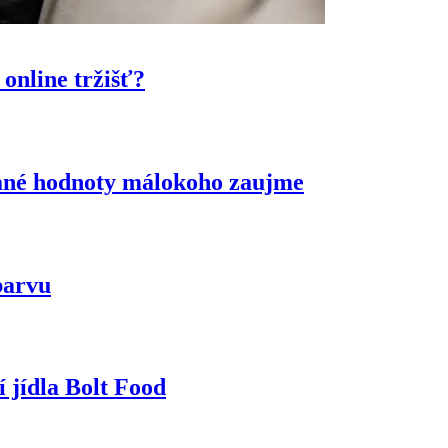
online tržišť?
idané hodnoty málokoho zaujme
barvu
 jídla Bolt Food