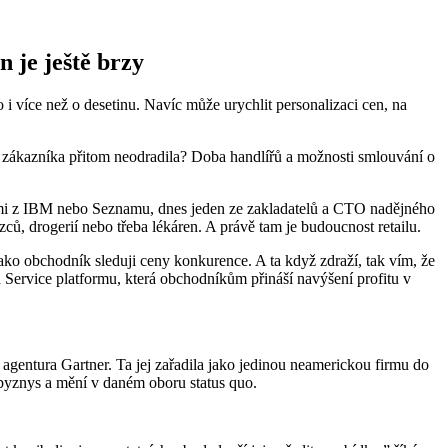
n je ještě brzy
 více než o desetinu. Navíc může urychlit personalizaci cen, na
le zákazníka přitom neodradila? Doba handlířů a možnosti smlouvání o
ostmi z IBM nebo Seznamu, dnes jeden ze zakladatelů a CTO nadějného
ů, drogerií nebo třeba lékáren. A právě tam je budoucnost retailu.
ako obchodník sleduji ceny konkurence. A ta když zdraží, tak vím, že
 Service platformu, která obchodníkům přináší navýšení profitu v
agentura Gartner. Ta jej zařadila jako jedinou neamerickou firmu do
na byznys a mění v daném oboru status quo.