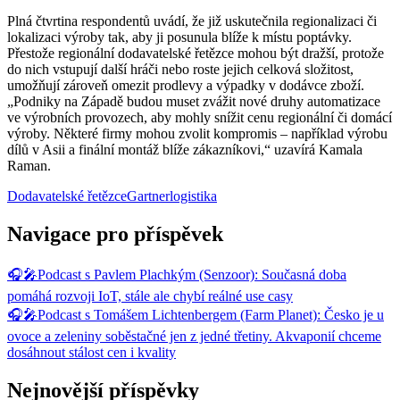
Plná čtvrtina respondentů uvádí, že již uskutečnila regionalizaci či
lokalizaci výroby tak, aby ji posunula blíže k místu poptávky.
Přestože regionální dodavatelské řetězce mohou být dražší, protože
do nich vstupují další hráči nebo roste jejich celková složitost,
umožňují zároveň omezit prodlevy a výpadky v dodávce zboží.
„Podniky na Západě budou muset zvážit nové druhy automatizace
ve výrobních provozech, aby mohly snížit cenu regionální či domácí
výroby. Některé firmy mohou zvolit kompromis – například výrobu
dílů v Asii a finální montáž blíže zákazníkovi,“ uzavírá Kamala
Raman.
Dodavatelské řetězce
Gartner
logistika
Navigace pro příspěvek
🎧🎤Podcast s Pavlem Plachkým (Senzoor): Současná doba
pomáhá rozvoji IoT, stále ale chybí reálné use casy
🎧🎤Podcast s Tomášem Lichtenbergem (Farm Planet): Česko je u
ovoce a zeleniny soběstačné jen z jedné třetiny. Akvaponií chceme
dosáhnout stálost cen i kvality
Nejnovější příspěvky