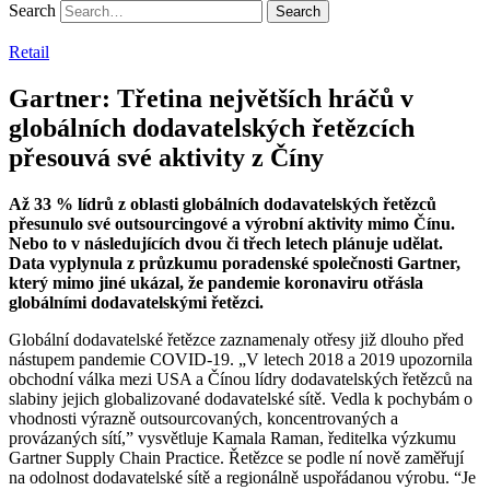
Search
Retail
Gartner: Třetina největších hráčů v
globálních dodavatelských řetězcích
přesouvá své aktivity z Číny
Až 33 % lídrů z oblasti globálních dodavatelských řetězců
přesunulo své outsourcingové a výrobní aktivity mimo Čínu.
Nebo to v následujících dvou či třech letech plánuje udělat.
Data vyplynula z průzkumu poradenské společnosti Gartner,
který mimo jiné ukázal, že pandemie koronaviru otřásla
globálními dodavatelskými řetězci.
Globální dodavatelské řetězce zaznamenaly otřesy již dlouho před
nástupem pandemie COVID-19. „V letech 2018 a 2019 upozornila
obchodní válka mezi USA a Čínou lídry dodavatelských řetězců na
slabiny jejich globalizované dodavatelské sítě. Vedla k pochybám o
vhodnosti výrazně outsourcovaných, koncentrovaných a
provázaných sítí,” vysvětluje Kamala Raman, ředitelka výzkumu
Gartner Supply Chain Practice. Řetězce se podle ní nově zaměřují
na odolnost dodavatelské sítě a regionálně uspořádanou výrobu. “Je