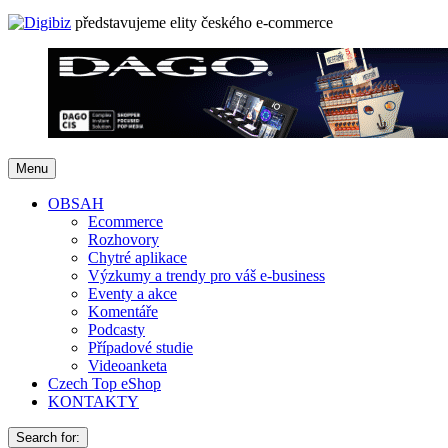
představujeme elity českého e-commerce
Menu
OBSAH
Ecommerce
Rozhovory
Chytré aplikace
Výzkumy a trendy pro váš e-business
Eventy a akce
Komentáře
Podcasty
Případové studie
Videoanketa
Czech Top eShop
KONTAKTY
Search for: