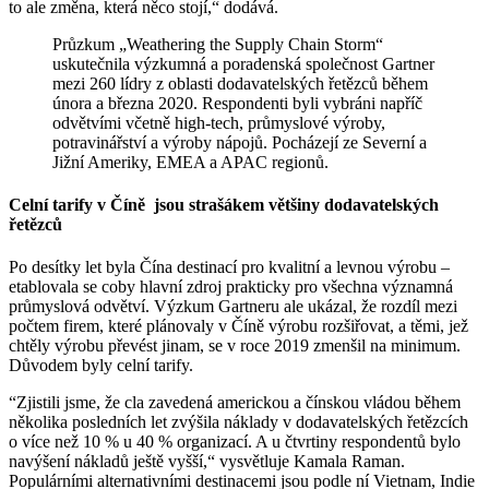
to ale změna, která něco stojí,“ dodává.
Průzkum „Weathering the Supply Chain Storm“
uskutečnila výzkumná a poradenská společnost Gartner
mezi 260 lídry z oblasti dodavatelských řetězců během
února a března 2020. Respondenti byli vybráni napříč
odvětvími včetně high-tech, průmyslové výroby,
potravinářství a výroby nápojů. Pocházejí ze Severní a
Jižní Ameriky, EMEA a APAC regionů.
Celní tarify v Číně jsou strašákem většiny dodavatelských
řetězců
Po desítky let byla Čína destinací pro kvalitní a levnou výrobu –
etablovala se coby hlavní zdroj prakticky pro všechna významná
průmyslová odvětví. Výzkum Gartneru ale ukázal, že rozdíl mezi
počtem firem, které plánovaly v Číně výrobu rozšiřovat, a těmi, jež
chtěly výrobu převést jinam, se v roce 2019 zmenšil na minimum.
Důvodem byly celní tarify.
“Zjistili jsme, že cla zavedená americkou a čínskou vládou během
několika posledních let zvýšila náklady v dodavatelských řetězcích
o více než 10 % u 40 % organizací. A u čtvrtiny respondentů bylo
navýšení nákladů ještě vyšší,“ vysvětluje Kamala Raman.
Populárními alternativními destinacemi jsou podle ní Vietnam, Indie