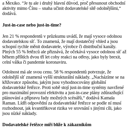
a Mexiko. “Je tu ale i druhý hlavní důvod, proč přesunout obchodní
aktivity mimo Čínu – snaha učinit dodavatelské sítě odolnějšími,“
dodává.
Just-in-case nebo just-in-time?
Jen 21 % respondentů v průzkumu uvádí, že mají vysoce odolnou
dodavatelskou síť. To znamená, že mají dostatečný vhled a jsou
schopní rychle měnit dodavatele, výrobce či distribuční kanály.
Plných 55 % řetězců ale přiznává, že očekává vysoce odolnou síť až
během příštích dvou tří let coby reakci na otřesy, jako byly brexit,
celní válka či pandemie koronaviru.
Odolnost má ale svou cenu. 58 % respondentů potvrzuje, že
odolnější síť znamená vyšší strukturální náklady. „Nacházíme se na
křižovatce způsobu, jakým jsou vyhodnocovány globální
dodavatelské řetězce. Proti sobě stojí just-in-time systémy navržené
pro maximální provozní efektivitu a just-in-case plány zdůrazňující
plánování a přípravu řady možných scénářů,“ dodává Kamala
Raman. Lídři odpovědní za dodavatelské řetězce se podle ní musí
rozhodnout, jak kvantifikovat rizika ve srovnání s jinými cíli, jako
jsou nízké náklady.
Dodavatelské řetězce míří blíže k zákazníkům