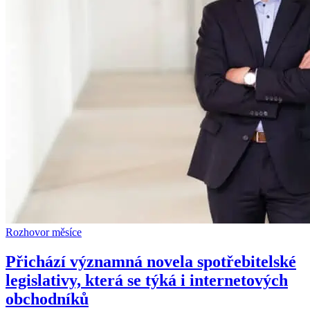
Rozhovor měsíce
Přichází významná novela spotřebitelské
legislativy, která se týká i internetových
obchodníků