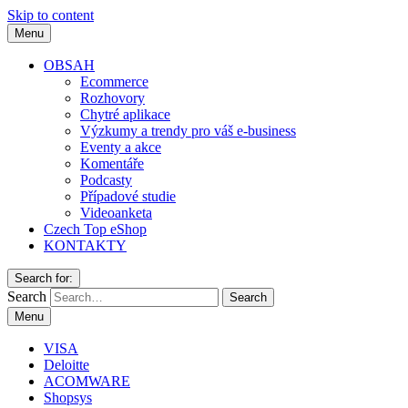
Skip to content
Menu
OBSAH
Ecommerce
Rozhovory
Chytré aplikace
Výzkumy a trendy pro váš e-business
Eventy a akce
Komentáře
Podcasty
Případové studie
Videoanketa
Czech Top eShop
KONTAKTY
Search for:
Search
Menu
VISA
Deloitte
ACOMWARE
Shopsys