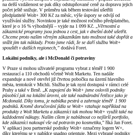
na delší vzdálenost se pak díky odstupňované ceně za dopravu jejich
počet ještě snižuje. V průměru tak během testování ušetřili
předplatitelé Wolt+ 300 Kč za měsíc, výše úspory se odvíjí od
využívání služby. Novinkou je také možnost ročního předplatného,
které je o 16 % výhodnější – vyjde na 1 099 Kč. „
Věrnostní a
zákaznické programy jsou jednou z cest, jak v dnešní době ušetřit.
Chceme proto našim věrným zákazníkům tuto možnost také dopřát a
snížit jim tak náklady. Proto jsme rádi, že se daří službu Wolt+
spouštět v dalších regionech,”
dodává Foret.
Lokální podniky, ale i McDonald či potraviny
V Praze si mohou uživatelé programu vybrat z téměř 1 900
restaurací a 110 obchodů včetně Wolt Marketu. Ten nadále
expanduje a nově otevřel již čtvrtou pobočku na území hlavního
města, tentokrát v Michli. Služba je tak nyní dostupná v rámci celé
Prahy a také v Brně. „
K zapojení do Wolt+ jsme oslovili podniky
působící jak na lokální úrovni, ale také nadnárodní řetězce jako je
Mcdonald. Díky tomu, je nabídka pestrá a zahrnuje téměř 1 900
podniků. Kromě doručování jídla se Wolt+ vztahuje například na
produkty z Wolt Marketu a zákazníci tak mohou Wolt+ využít také na
každodenní nákupy. Naším cílem je nabídnout co nejširší portfolio,
kde zákazníci nakoupí vše od potravin po kosmetiku,
” říká Jan Foret.
V aplikaci jsou partnerské podniky Wolt+ označeny logem W+,
díky kterému se v nabídce snadno orientuje. Mezi vybrané podniky