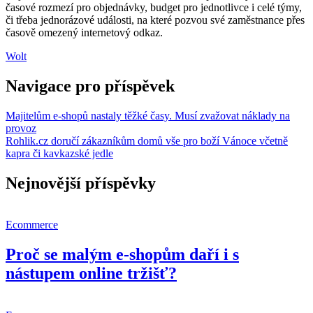
časové rozmezí pro objednávky, budget pro jednotlivce i celé týmy,
či třeba jednorázové události, na které pozvou své zaměstnance přes
časově omezený internetový odkaz.
Wolt
Navigace pro příspěvek
Majitelům e-shopů nastaly těžké časy. Musí zvažovat náklady na
provoz
Rohlik.cz doručí zákazníkům domů vše pro boží Vánoce včetně
kapra či kavkazské jedle
Nejnovější příspěvky
Ecommerce
Proč se malým e-shopům daří i s
nástupem online tržišť?