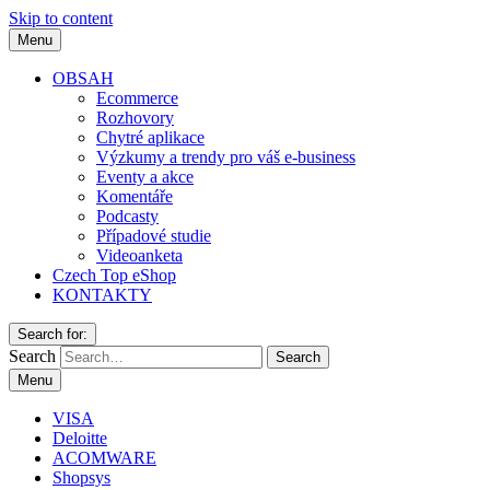
Skip to content
Menu
OBSAH
Ecommerce
Rozhovory
Chytré aplikace
Výzkumy a trendy pro váš e-business
Eventy a akce
Komentáře
Podcasty
Případové studie
Videoanketa
Czech Top eShop
KONTAKTY
Search for:
Search
Menu
VISA
Deloitte
ACOMWARE
Shopsys