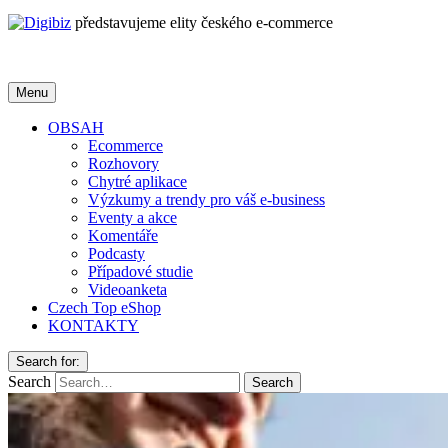
představujeme elity českého e-commerce
Menu
OBSAH
Ecommerce
Rozhovory
Chytré aplikace
Výzkumy a trendy pro váš e-business
Eventy a akce
Komentáře
Podcasty
Případové studie
Videoanketa
Czech Top eShop
KONTAKTY
Search for:
Search