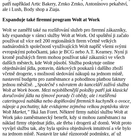
patří například Artic Bakery, Zrnko Zrnko, Antonínovo pekařství,
ale i Lush, Body shop a Ziaja.
Expanduje také firemní program Wolt at Work
Wolt se zaměřil také na rozšiřování služeb pro firemní zákazníky,
kdy expanduje v rámci služby Wolt at Work. Od spuštění ji začalo
používat už více než 200 regionálních firem včetně velkých
nadnárodních společností využívajících Wolt napříč všemi svými
evropskými pobočkami, jako je BCG nebo A.T. Kearney. Nyní ji
kromě pražských firem mohou používat také zákazníci ve všech
dalších městech, kde Wolt působí. Služba poskytuje online
objednávání jídla, potravin, dárkových poukazů i dalšího zboží
včetně drogerie, s možností sledování nákupů na jednom místě,
nastavení budgetu pro zaměstnance a pohodlnou platbou faktury
jednou měsíčně.
„Společně s návratem do kanceláří zažívá služba
Wolt at Work boom. Mezi
nejoblíbenější položky patří
jak klasické
doručování jídla na týmové porady či obědy, ale i rozšířená
cateringová nabídka nebo doplňování firemních kuchyněk o ovoce,
nápoje a pochutiny, kde evidujeme zejména velkou poptávku skrze
Wolt Market,”
říká Jan Foret. Některé firmy nabízí službu Wolt at
Work jako zaměstnanecký benefit, kdy si mohou zaměstnanci na
náklad firmy objednat jídlo, ale třeba i drogerii až domů. Wolt proto
vyvíjel službu tak, aby byla správa objednávek intuitivní a vše bylo
na jednom místě. Nastavit lze také různorodé podmínky, ať už