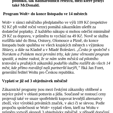
podniků, tak nadnárodních řetězců, mezi které přibyl
také McDonald.
Program Wolt+ do konce listopadu ve 14 městech
Wolt+ v rámci měsíčního předplatného ve výši 109 Kč (respektive
92 Kč při volbě roční verze) pomáhá zákazníkům ušetřit za
dodatečné poplatky. Z každého nákupu si mohou odečíst minimálně
29 Kč za dopravu, v průměru to vychází na 49 Kč. Nově se služba
rozšířila také do Brna, Ostravy, Olomouce a Plzně, do konce
listopadu bude spuštěna ve všech krajských městech s výjimkou
Jihlavy, a dále na Kladně a v Mladé Boleslavi. „
Česko je společně s
Norskem a Polskem mezi prvními trhy, kde jsme věrnostní program
spustili, a máme radost, že se nám sedm měsíců od pilotního
testování u pražských zákazníků podařilo službu rozšířit do všech 14
měst, kde přímo rozvážejí naši partnerští kurýři,”
říká Jan Foret,
generální ředitel Woltu pro Českou republiku.
Vyplatí se již od 3 objednávek měsíčně
Zákaznické programy jsou mezi českými zákazníky oblíbené a
nejvíce právě v oblasti potravin a jídla. Současně se rostoucí ceny
projevují také ve snaze spotřebitelů kupovat levnější alternativy
zboží, více výrobků privátních značek, v akci či se slevou. Podle
propočtu společnosti se Wolt+ vyplatí všem, kteří na Woltu v
průměru vytvoří alespoň 3 objednávky měsíčně, v případě doručení