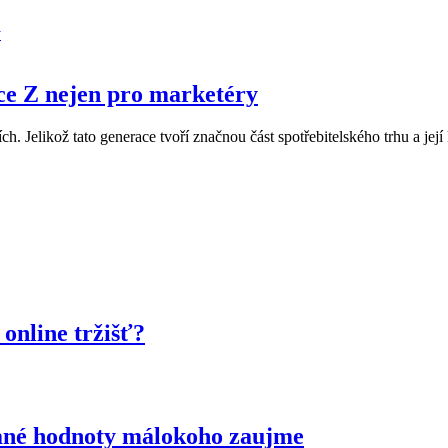
ace Z nejen pro marketéry
h. Jelikož tato generace tvoří značnou část spotřebitelského trhu a její
online tržišť?
idané hodnoty málokoho zaujme