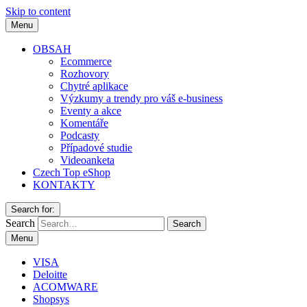
Skip to content
Menu
OBSAH
Ecommerce
Rozhovory
Chytré aplikace
Výzkumy a trendy pro váš e-business
Eventy a akce
Komentáře
Podcasty
Případové studie
Videoanketa
Czech Top eShop
KONTAKTY
Search for:
Search
Menu
VISA
Deloitte
ACOMWARE
Shopsys