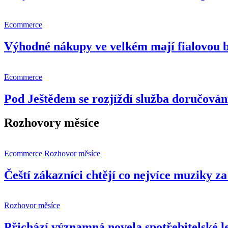
Ecommerce
Výhodné nákupy ve velkém mají fialovou 
Ecommerce
Pod Ještědem se rozjíždí služba doručování
Rozhovory měsíce
Ecommerce
Rozhovor měsíce
Čeští zákazníci chtějí co nejvíce muziky z
Rozhovor měsíce
Přichází významná novela spotřebitelské le