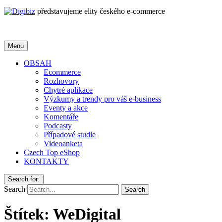
představujeme elity českého e-commerce
Menu
OBSAH
Ecommerce
Rozhovory
Chytré aplikace
Výzkumy a trendy pro váš e-business
Eventy a akce
Komentáře
Podcasty
Případové studie
Videoanketa
Czech Top eShop
KONTAKTY
Search for:
Search
Štítek:
WeDigital