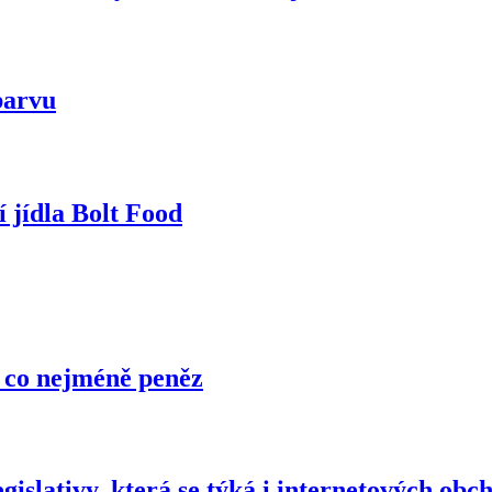
barvu
 jídla Bolt Food
a co nejméně peněz
gislativy, která se týká i internetových obc