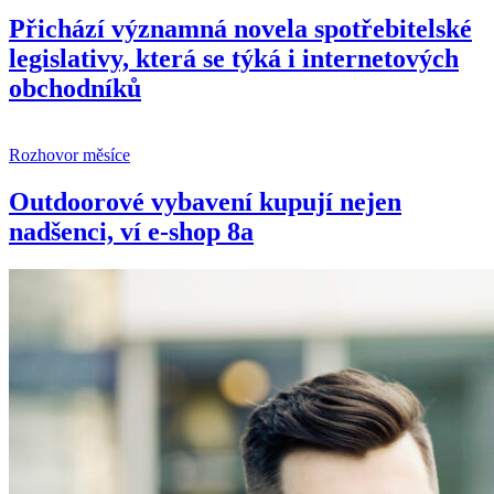
Přichází významná novela spotřebitelské
legislativy, která se týká i internetových
obchodníků
Rozhovor měsíce
Outdoorové vybavení kupují nejen
nadšenci, ví e-shop 8a