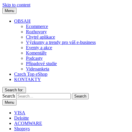
Skip to content
Menu
OBSAH
Ecommerce
Rozhovory
Chytré aplikace
Výzkumy a trendy pro váš e-business
Eventy a akce
Komentáře
Podcasty
Případové studie
Videoanketa
Czech Top eShop
KONTAKTY
Search for:
Search
Menu
VISA
Deloitte
ACOMWARE
Shopsys