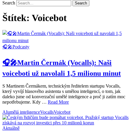
Search
Štítek:
Voicebot
🎧🎤Podcasty
🎧🎤Martin Čermák (Vocalls): Naši
voiceboti už navolali 1,5 milionu minut
S Martinem Čermákem, technickým ředitelem startupu Vocalls,
který vyvíjí hlasového asistenta s umělou inteligencí, o tom, jak
daleko jsme od konverzační umělé inteligence a proč ji zatím moc
nepotřebujeme. Kdy …
Read More
AI
umělá inteligence
Vocalls
Voicebot
Aktuálně