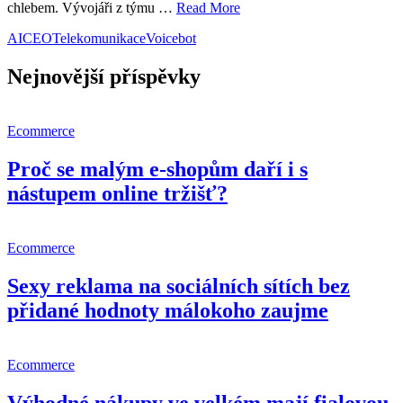
chlebem. Vývojáři z týmu …
Read More
AI
CEO
Telekomunikace
Voicebot
Nejnovější příspěvky
Ecommerce
Proč se malým e-shopům daří i s
nástupem online tržišť?
Ecommerce
Sexy reklama na sociálních sítích bez
přidané hodnoty málokoho zaujme
Ecommerce
Výhodné nákupy ve velkém mají fialovou