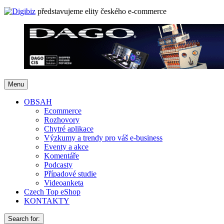
představujeme elity českého e-commerce
Menu
OBSAH
Ecommerce
Rozhovory
Chytré aplikace
Výzkumy a trendy pro váš e-business
Eventy a akce
Komentáře
Podcasty
Případové studie
Videoanketa
Czech Top eShop
KONTAKTY
Search for: