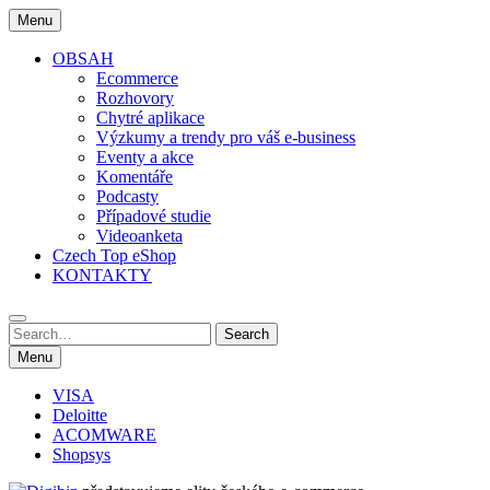
Skip
Menu
to
content
OBSAH
Ecommerce
Rozhovory
Chytré aplikace
Výzkumy a trendy pro váš e-business
Eventy a akce
Komentáře
Podcasty
Případové studie
Videoanketa
Czech Top eShop
KONTAKTY
Search
Search
for:
Menu
VISA
Deloitte
ACOMWARE
Shopsys