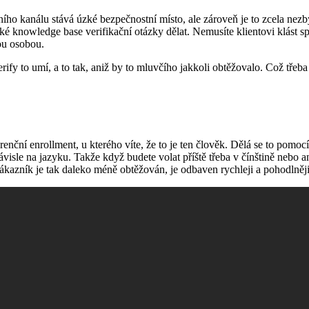
ího kanálu stává úzké bezpečnostní místo, ale zároveň je to zcela nezby
cké knowledge base verifikační otázky dělat. Nemusíte klientovi klást sp
ou osobou.
erify to umí, a to tak, aniž by to mluvčího jakkoli obtěžovalo. Což tř
erenční enrollment, u kterého víte, že to je ten člověk. Dělá se to pom
sle na jazyku. Takže když budete volat příště třeba v čínštině nebo ang
ákazník je tak daleko méně obtěžován, je odbaven rychleji a pohodlněji