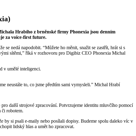
xia)
ro Michala Hrabího z brněnské firmy Phonexia jsou denním
je za voice-first future.
že se nedá napodobit. “Můžete ho měnit, snažit se zastřít, hrát si s
onovými sítěmi,” říká v rozhovoru pro Digibiz CEO Phonexia Michal
d v umělé inteligenci.
jeme neustále to, co jsme předtím sami vymysleli.” Michal Hrabí
 pro další strojové zpracování. Potvrzujeme identitu mluvčího pomocí
 či robotem.
e by si psali e-maily nebo posílali dopisy. Budeme spolu daleko víc v
chopit lidský hlas a umět ho zpracovat.