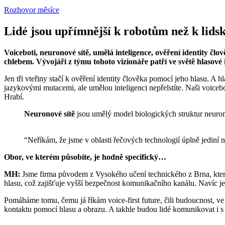
Rozhovor měsíce
Lidé jsou upřímnější k robotům než k lid
Voiceboti, neuronové sítě, umělá inteligence, ověření identity 
chlebem. Vývojáři z týmu tohoto vizionáře patří ve světě hlasové 
Jen tři vteřiny stačí k ověření identity člověka pomocí jeho hlasu. A hl
jazykovými mutacemi, ale umělou inteligenci nepřelstíte. Naši voiceb
Hrabí.
Neuronové sítě
jsou umělý model biologických struktur neuronů
“Neříkám, že jsme v oblasti řečových technologií úplně jediní n
Obor, ve kterém působíte, je hodně specifický…
MH:
Jsme firma původem z Vysokého učení technického z Brna, která 
hlasu, což zajišťuje vyšší bezpečnost komunikačního kanálu. Navíc j
Pomáháme tomu, čemu já říkám voice-first future, čili budoucnost, ve
kontaktu pomocí hlasu a obrazu. A takhle budou lidé komunikovat i s ú