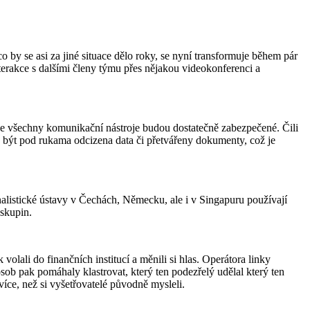
co by se asi za jiné situace dělo roky, se nyní transformuje během pár
terakce s dalšími členy týmu přes nějakou videokonferenci a
le ne všechny komunikační nástroje budou dostatečně zabezpečené. Čili
u být pod rukama odcizena data či přetvářeny dokumenty, což je
nalistické ústavy v Čechách, Německu, ale i v Singapuru používají
 skupin.
volali do finančních institucí a měnili si hlas. Operátora linky
 osob pak pomáhaly klastrovat, který ten podezřelý udělal který ten
více, než si vyšetřovatelé původně mysleli.