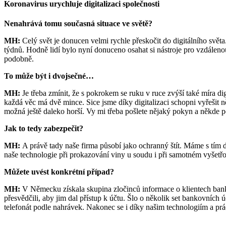
Koronavirus urychluje digitalizaci společnosti
Nenahrává tomu současná situace ve světě?
MH:
Celý svět je donucen velmi rychle přeskočit do digitálního světa.
týdnů. Hodně lidí bylo nyní donuceno osahat si nástroje pro vzdáleno
podobně.
To může být i dvojsečné…
MH:
Je třeba zmínit, že s pokrokem se ruku v ruce zvýší také míra di
každá věc má dvě mince. Sice jsme díky digitalizaci schopni vyřešit 
možná ještě daleko horší. Vy mi třeba pošlete nějaký pokyn a někde p
Jak to tedy zabezpečit?
MH:
A právě tady naše firma působí jako ochranný štít. Máme s tím 
naše technologie při prokazování viny u soudu i při samotném vyšetřo
Můžete uvést konkrétní případ?
MH:
V Německu získala skupina zločinců informace o klientech banky. J
přesvědčili, aby jim dal přístup k účtu. Šlo o několik set bankovních 
telefonát podle nahrávek. Nakonec se i díky našim technologiím a práci