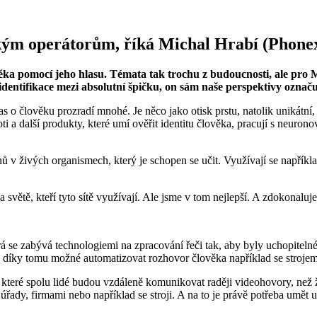
ským operátorům, říká Michal Hrabí (Phone
člověka pomocí jeho hlasu. Témata tak trochu z budoucnosti, ale p
identifikace mezi absolutní špičku, on sám naše perspektivy označu
as o člověku prozradí mnohé. Je něco jako otisk prstu, natolik unikátní, 
oti a další produkty, které umí ověřit identitu člověka, pracují s neur
 v živých organismech, který je schopen se učit. Využívají se napříkla
a světě, kteří tyto sítě využívají. Ale jsme v tom nejlepší. A zdokonalu
se zabývá technologiemi na zpracování řeči tak, aby byly uchopitelné
e díky tomu možné automatizovat rozhovor člověka například se strojem
 které spolu lidé budou vzdáleně komunikovat raději videohovory, než ž
řady, firmami nebo například se stroji. A na to je právě potřeba umět u