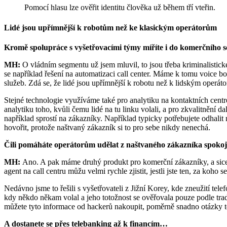
Pomocí hlasu lze ověřit identitu člověka už během tří vteřin.
Lidé jsou upřímnější k robotům než ke klasickým operátorům
Kromě spolupráce s vyšetřovacími týmy míříte i do komerčního 
MH:
O vládním segmentu už jsem mluvil, to jsou třeba kriminalisti
se například řešení na automatizaci call center. Máme k tomu voice bo
služeb. Zdá se, že lidé jsou upřímnější k robotu než k lidským operáto
Stejné technologie využíváme také pro analytiku na kontaktních centr
analytiku toho, kvůli čemu lidé na tu linku volali, a pro zkvalitnění d
například sprostí na zákazníky. Například typicky potřebujete odhalit
hovořit, protože naštvaný zákazník si to pro sebe nikdy nenechá.
Čili pomáháte operátorům udělat z naštvaného zákazníka spoko
MH:
Ano. A pak máme druhý produkt pro komerční zákazníky, a sice Vo
agent na call centru můžu velmi rychle zjistit, jestli jste ten, za koh
Nedávno jsme to řešili s vyšetřovateli z Jižní Korey, kde zneužití tel
kdy někdo někam volal a jeho totožnost se ověřovala pouze podle trad
můžete tyto informace od hackerů nakoupit, poměrně snadno otázky 
A dostanete se přes telebanking až k financím…