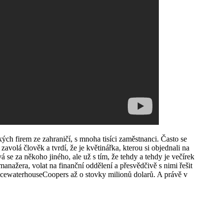
ch firem ze zahraničí, s mnoha tisíci zaměstnanci. Často se
avolá člověk a tvrdí, že je květinářka, kterou si objednali na
 se za někoho jiného, ale už s tím, že tehdy a tehdy je večírek
nažera, volat na finanční oddělení a přesvědčivě s nimi řešit
ricewaterhouseCoopers až o stovky milionů dolarů. A právě v