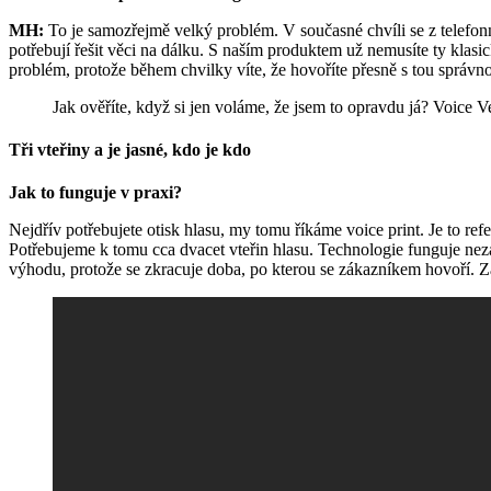
MH:
To je samozřejmě velký problém. V současné chvíli se z telefonn
potřebují řešit věci na dálku. S naším produktem už nemusíte ty klasi
problém, protože během chvilky víte, že hovoříte přesně s tou správn
Jak ověříte, když si jen voláme, že jsem to opravdu já? Voice V
Tři vteřiny a je jasné, kdo je kdo
Jak to funguje v praxi?
Nejdřív potřebujete otisk hlasu, my tomu říkáme voice print. Je to ref
Potřebujeme k tomu cca dvacet vteřin hlasu. Technologie funguje nezávi
výhodu, protože se zkracuje doba, po kterou se zákazníkem hovoří. Z