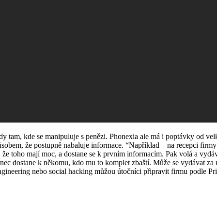
 tam, kde se manipuluje s penězi. Phonexia ale má i poptávky od velký
ůsobem, že postupně nabaluje informace. “Například – na recepci firmy z
 že toho mají moc, a dostane se k prvním informacím. Pak volá a vydává
onec dostane k někomu, kdo mu to komplet zbaští. Může se vydávat za ma
ngineering nebo social hacking můžou útočníci připravit firmu podle P