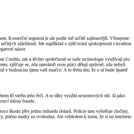
amt. Komerční segment je ale podle mě určitě zajímavější. Věnujeme
čitých záležitostí. Jde například o zjišťování spokojenosti s kvalitou
egativní názor.
 Creditu, tak u těchto společností se naše technologie využívají pro
er, zjišťuje se, zda operátoři svou práci dělají správně, zda nebyli
bil v budoucnu újmu vaší značce. A to třeba tím, že o ní bude špatně
m tří vteřin jeho řeči. A to díky využití neuronových sítí. Já jako
stoucí mírou fraudu.
 roce škodu přes jednu miliardu dolarů. Policie tam vyšetřuje zločiny,
uvy, jméno matky za svobodna. Ale vzhledem k tomu, že si na internetu