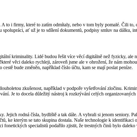
 A to i firmy, které to zatím odmítaly, nebo v tom byly pomalé. Čili to, 
u spolupráci, ať už je to sdílení dokumentů, podpisy smluv na dálku, in
gitální kriminality. Lidé budou řešit více věcí digitálně než fyzicky, a
některé věci daleko rychleji, zároveň jsme ale v ohrožení, že nám moho
o cestě bude změněn, například číslo účtu, kam se mají poslat peníze.
dlouholetou zkušenost, například v podpoře vyšetřování zločinu. Krimi
vání. Je to docela důležitý nástroj k rozkrývání celých organizovaných
ejich rodná čísla, bydliště a tak dále. A vybrali si jenom seniory. Pak 
účtů, ke kterým se tato skupina dostala. Naše technologie k identifikaci
 fonetických specialistů podařilo zjistit, že trestných činů bylo daleko 