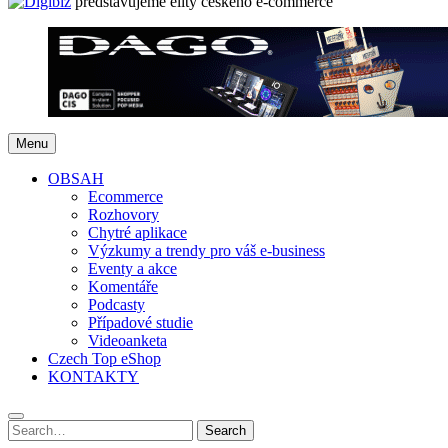
představujeme elity českého e-commerce
Menu
OBSAH
Ecommerce
Rozhovory
Chytré aplikace
Výzkumy a trendy pro váš e-business
Eventy a akce
Komentáře
Podcasty
Případové studie
Videoanketa
Czech Top eShop
KONTAKTY
Search
Search
for: