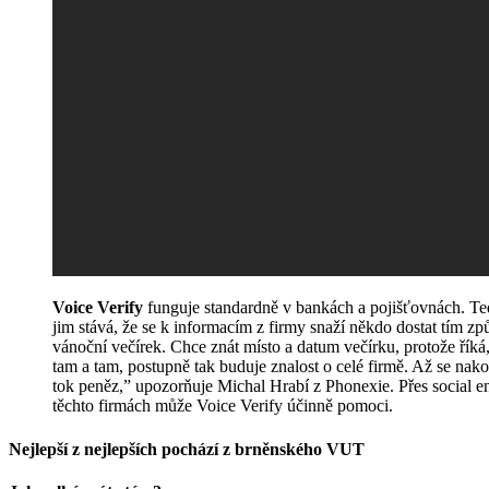
Voice Verify
funguje standardně v bankách a pojišťovnách. Tedy
jim stává, že se k informacím z firmy snaží někdo dostat tím zp
vánoční večírek. Chce znát místo a datum večírku, protože říká,
tam a tam, postupně tak buduje znalost o celé firmě. Až se nak
tok peněz,” upozorňuje Michal Hrabí z Phonexie. Přes social e
těchto firmách může Voice Verify účinně pomoci.
Nejlepší z nejlepších pochází z brněnského VUT