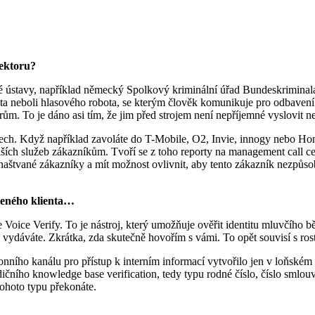
sektoru?
cké ústavy, například německý Spolkový kriminální úřad Bundeskriminal
ta neboli hlasového robota, se kterým člověk komunikuje pro odbavení ur
rům. To je dáno asi tím, že jim před strojem není nepříjemné vyslovit n
ech. Když například zavoláte do T-Mobile, O2, Invie, innogy nebo Home
alších služeb zákazníkům. Tvoří se z toho reporty na management call cent
 naštvané zákazníky a mít možnost ovlivnit, aby tento zákazník nezpůso
jeného klienta…
ice Verify. To je nástroj, který umožňuje ověřit identitu mluvčího běhe
o se vydáváte. Zkrátka, zda skutečně hovořím s vámi. To opět souvisí s ro
efonního kanálu pro přístup k interním informací vytvořilo jen v loňském
ičního knowledge base verification, tedy typu rodné číslo, číslo smlo
tohoto typu překonáte.