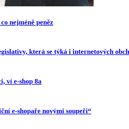
a co nejméně peněz
gislativy, která se týká i internetových obc
, ví e-shop 8a
iční e-shopaře novými soupeři“