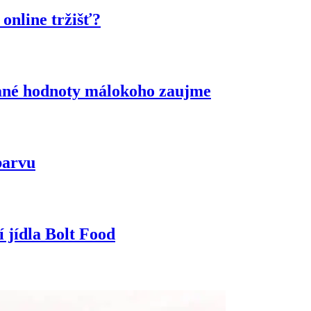
online tržišť?
idané hodnoty málokoho zaujme
barvu
 jídla Bolt Food