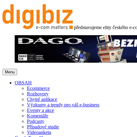
představujeme elity českého e-
Menu
OBSAH
Ecommerce
Rozhovory
Chytré aplikace
Výzkumy a trendy pro váš e-business
Eventy a akce
Komentáře
Podcasty
Případové studie
Videoanketa