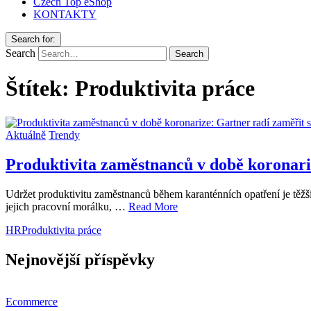
Czech Top eShop
KONTAKTY
Search for:
Search
Štítek:
Produktivita práce
Aktuálně
Trendy
Produktivita zaměstnanců v době koronari
Udržet produktivitu zaměstnanců během karanténních opatření je těžší
jejich pracovní morálku, …
Read More
HR
Produktivita práce
Nejnovější příspěvky
Ecommerce