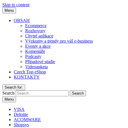
Skip to content
Menu
OBSAH
Ecommerce
Rozhovory
Chytré aplikace
Výzkumy a trendy pro váš e-business
Eventy a akce
Komentáře
Podcasty
Případové studie
Videoanketa
Czech Top eShop
KONTAKTY
Search for:
Search
Menu
VISA
Deloitte
ACOMWARE
Shopsys