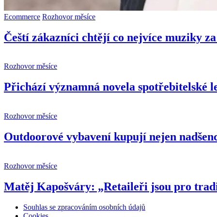
Ecommerce
Rozhovor měsíce
Čeští zákazníci chtějí co nejvíce muziky z
Rozhovor měsíce
Přichází významná novela spotřebitelské le
Rozhovor měsíce
Outdoorové vybavení kupují nejen nadšenci
Rozhovor měsíce
Matěj Kapošváry: „Retaileři jsou pro trad
Souhlas se zpracováním osobních údajů
Cookies