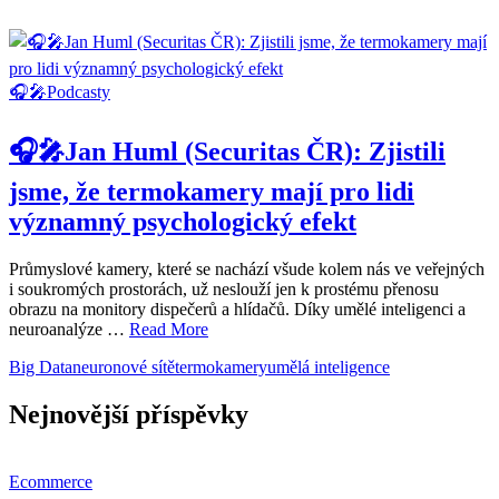
🎧🎤Podcasty
🎧🎤Jan Huml (Securitas ČR): Zjistili
jsme, že termokamery mají pro lidi
významný psychologický efekt
Průmyslové kamery, které se nachází všude kolem nás ve veřejných
i soukromých prostorách, už neslouží jen k prostému přenosu
obrazu na monitory dispečerů a hlídačů. Díky umělé inteligenci a
neuroanalýze …
Read More
Big Data
neuronové sítě
termokamery
umělá inteligence
Nejnovější příspěvky
Ecommerce