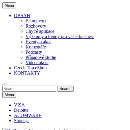
Skip
Menu
to
content
OBSAH
Ecommerce
Rozhovory
Chytré aplikace
Výzkumy a trendy pro váš e-business
Eventy a akce
Komentáře
Podcasty
Případové studie
Videoanketa
Czech Top eShop
KONTAKTY
Search
Search
for:
Menu
VISA
Deloitte
ACOMWARE
Shopsys