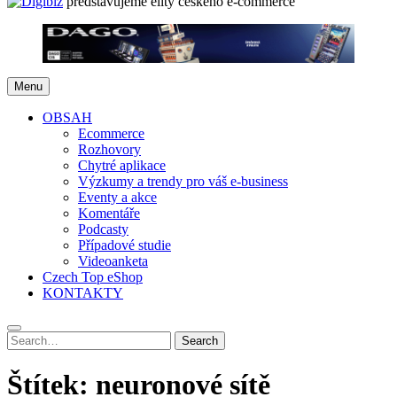
představujeme elity českého e-commerce
Menu
OBSAH
Ecommerce
Rozhovory
Chytré aplikace
Výzkumy a trendy pro váš e-business
Eventy a akce
Komentáře
Podcasty
Případové studie
Videoanketa
Czech Top eShop
KONTAKTY
Search
Search
for:
Štítek:
neuronové sítě