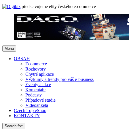
představujeme elity českého e-commerce
Menu
OBSAH
Ecommerce
Rozhovory
Chytré aplikace
Výzkumy a trendy pro váš e-business
Eventy a akce
Komentáře
Podcasty
Případové studie
Videoanketa
Czech Top eShop
KONTAKTY
Search for: