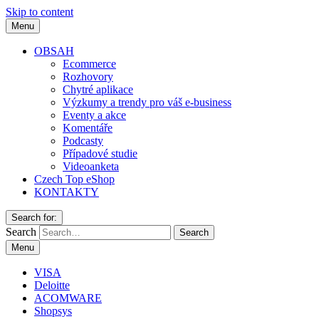
Skip to content
Menu
OBSAH
Ecommerce
Rozhovory
Chytré aplikace
Výzkumy a trendy pro váš e-business
Eventy a akce
Komentáře
Podcasty
Případové studie
Videoanketa
Czech Top eShop
KONTAKTY
Search for:
Search
Menu
VISA
Deloitte
ACOMWARE
Shopsys