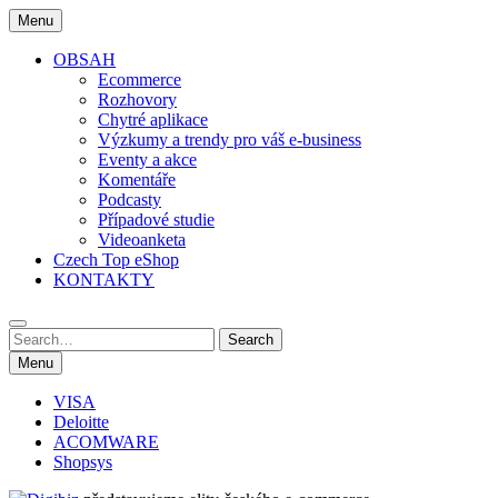
Skip
Menu
to
content
OBSAH
Ecommerce
Rozhovory
Chytré aplikace
Výzkumy a trendy pro váš e-business
Eventy a akce
Komentáře
Podcasty
Případové studie
Videoanketa
Czech Top eShop
KONTAKTY
Search
Search
for:
Menu
VISA
Deloitte
ACOMWARE
Shopsys