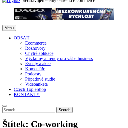
představujeme elity českého e-commerce
Menu
OBSAH
Ecommerce
Rozhovory
Chytré aplikace
Výzkumy a trendy pro váš e-business
Eventy a akce
Komentáře
Podcasty
Případové studie
Videoanketa
Czech Top eShop
KONTAKTY
Search
Search
for:
Štítek:
Co-working