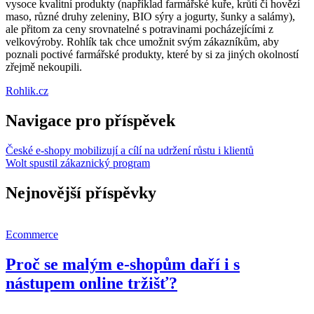
vysoce kvalitní produkty (například farmářské kuře, krůtí či hovězí
maso, různé druhy zeleniny, BIO sýry a jogurty, šunky a salámy),
ale přitom za ceny srovnatelné s potravinami pocházejícími z
velkovýroby. Rohlík tak chce umožnit svým zákazníkům, aby
poznali poctivé farmářské produkty, které by si za jiných okolností
zřejmě nekoupili.
Rohlik.cz
Navigace pro příspěvek
České e-shopy mobilizují a cílí na udržení růstu i klientů
Wolt spustil zákaznický program
Nejnovější příspěvky
Ecommerce
Proč se malým e-shopům daří i s
nástupem online tržišť?