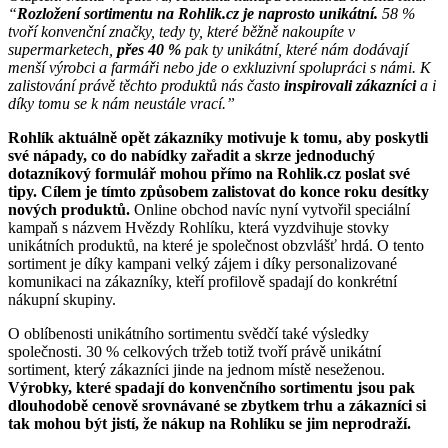
“
Rozložení sortimentu na Rohlik.cz je naprosto unikátní.
58 %
tvoří konvenční značky, tedy ty, které běžně nakoupíte v
supermarketech,
přes 40 %
pak ty unikátní, které nám dodávají
menší výrobci a farmáři nebo jde o exkluzivní spolupráci s námi. K
zalistování právě těchto produktů nás často
inspirovali zákazníci
a i
díky tomu se k nám neustále vrací.”
Rohlík aktuálně opět zákazníky motivuje k tomu, aby poskytli
své nápady, co do nabídky zařadit a skrze jednoduchý
dotazníkový formulář mohou přímo na Rohlik.cz poslat své
tipy. Cílem je tímto způsobem zalistovat do konce roku desítky
nových produktů.
Online obchod navíc nyní vytvořil speciální
kampaň s názvem Hvězdy Rohlíku, která vyzdvihuje stovky
unikátních produktů, na které je společnost obzvlášť hrdá. O tento
sortiment je díky kampani velký zájem i díky personalizované
komunikaci na zákazníky, kteří profilově spadají do konkrétní
nákupní skupiny.
O oblíbenosti unikátního sortimentu svědčí také výsledky
společnosti. 30 % celkových tržeb totiž tvoří právě unikátní
sortiment, který zákazníci jinde na jednom místě neseženou.
Výrobky, které spadají do konvenčního sortimentu jsou pak
dlouhodobě cenově srovnávané se zbytkem trhu a zákazníci si
tak mohou být jistí, že nákup na Rohlíku se jim neprodraží.