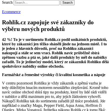
Search
Ecommerce
Rohlik.cz zapojuje své zákazníky do
výběru nových produktů
42 %! To je v sortimentu Rohlik.cz podíl unikátních produktů,
které by zákazníci jen těžko sháněli jinde na jednom místě. I to
je jeden z hlavních důvodů, proč na Rohlíku zákazníci
nakupují a stále se sem vrací. Rohlík navíc průběžně sbírá
zpětnou vazbu a ptá se, jaké další produkty by měl do nabídky
zařadit. To je jedinečný model, který ze zákazníků Rohlíku dělá
spolutvůrce nabídky online obchodu.
Farmářské a řemeslné výrobky či kvalitní kosmetika a nápoje
V centru pozornosti Rohlíku je vždy zákazník a zpětná vazba je
tedy důležitým hnacím motorem neustálého zlepšování. Kromě toho
navíc online obchod sbírá tipy na produkty, které by lidé rádi viděli
v nabídce a dělá maximum pro to, aby jejich žádostem vyhověl.
Nákupčí Rohlíku tak do sortimentu zařadili již tisíce produktů. Jde
například o značky Magu, Pepper Field, Aqua Anna, Heffron či
Olaplex. Mirka Vopatová, ředitelka nákupu Rohlik.cz k tomu říká: