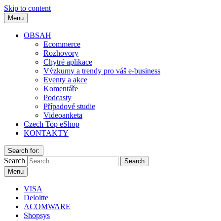
Skip to content
Menu
OBSAH
Ecommerce
Rozhovory
Chytré aplikace
Výzkumy a trendy pro váš e-business
Eventy a akce
Komentáře
Podcasty
Případové studie
Videoanketa
Czech Top eShop
KONTAKTY
Search for:
Search
Menu
VISA
Deloitte
ACOMWARE
Shopsys