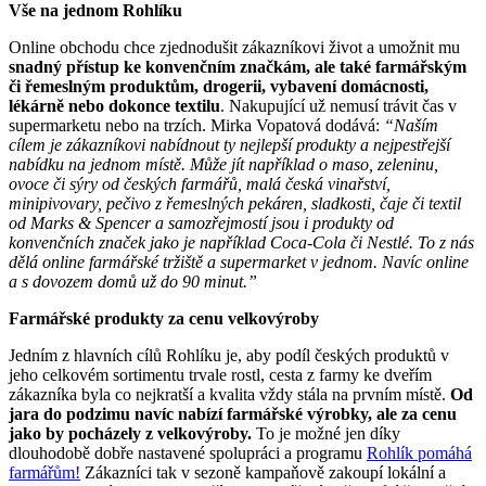
Vše na jednom Rohlíku
Online obchodu chce zjednodušit zákazníkovi život a umožnit mu
snadný přístup ke konvenčním značkám, ale také farmářským
či řemeslným produktům, drogerii, vybavení domácnosti,
lékárně nebo dokonce textilu
. Nakupující už nemusí trávit čas v
supermarketu nebo na trzích. Mirka Vopatová dodává:
“Naším
cílem je zákazníkovi nabídnout ty nejlepší produkty a nejpestřejší
nabídku na jednom místě. Může jít například o maso, zeleninu,
ovoce či sýry od českých farmářů, malá česká vinařství,
minipivovary, pečivo z řemeslných pekáren, sladkosti, čaje či textil
od Marks & Spencer a samozřejmostí jsou i produkty od
konvenčních značek jako je například Coca-Cola či Nestlé. To z nás
dělá online farmářské tržiště a supermarket v jednom. Navíc online
a s dovozem domů už do 90 minut.”
Farmářské produkty za cenu velkovýroby
Jedním z hlavních cílů Rohlíku je, aby podíl českých produktů v
jeho celkovém sortimentu trvale rostl, cesta z farmy ke dveřím
zákazníka byla co nejkratší a kvalita vždy stála na prvním místě.
Od
jara do podzimu navíc nabízí farmářské výrobky, ale za cenu
jako by pocházely z velkovýroby.
To je možné jen díky
dlouhodobě dobře nastavené spolupráci a programu
Rohlík pomáhá
farmářům!
Zákazníci tak v sezoně kampaňově zakoupí lokální a