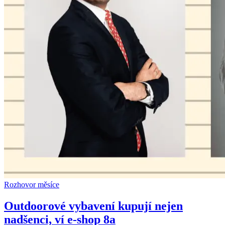
Rozhovor měsíce
Outdoorové vybavení kupují nejen
nadšenci, ví e-shop 8a