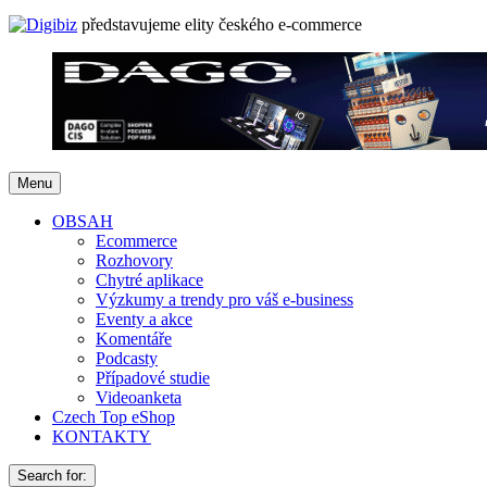
představujeme elity českého e-commerce
Menu
OBSAH
Ecommerce
Rozhovory
Chytré aplikace
Výzkumy a trendy pro váš e-business
Eventy a akce
Komentáře
Podcasty
Případové studie
Videoanketa
Czech Top eShop
KONTAKTY
Search for: