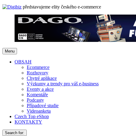
představujeme elity českého e-commerce
Menu
OBSAH
Ecommerce
Rozhovory
Chytré aplikace
Výzkumy a trendy pro váš e-business
Eventy a akce
Komentáře
Podcasty
Případové studie
Videoanketa
Czech Top eShop
KONTAKTY
Search for: