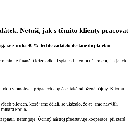
átek. Netuší, jak s těmito klienty pracovat
ing, se zhruba 40 % těchto žadatelů dostane do platební
 minulé finanční krize odklad splátek hlavním nástrojem, jak jejich
íc budou v mnohých případech doplácet také odložené nájmy. K tomu
ech pilotech, které jsme dělali, se ukázalo, že ať jsme navýšili
 miliard korun.
aplatili, nefunguje. Účinný nástroj představuje kooperace, při které