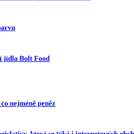
barvu
 jídla Bolt Food
a co nejméně peněz
gislativy, která se týká i internetových obc