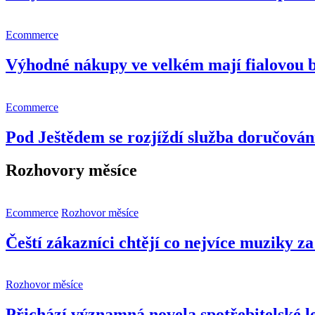
Ecommerce
Výhodné nákupy ve velkém mají fialovou 
Ecommerce
Pod Ještědem se rozjíždí služba doručování
Rozhovory měsíce
Ecommerce
Rozhovor měsíce
Čeští zákazníci chtějí co nejvíce muziky z
Rozhovor měsíce
Přichází významná novela spotřebitelské le