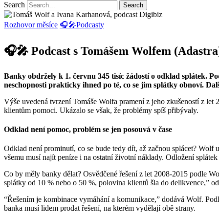
Search
Rozhovor měsíce
🎧🎤Podcasty
🎧🎤 Podcast s Tomášem Wolfem (Adastra): B
Banky obdržely k 1. červnu 345 tisíc žádostí o odklad splátek. 
neschopnosti prakticky ihned po té, co se jim splátky obnoví. Da
Výše uvedená tvrzení Tomáše Wolfa pramení z jeho zkušeností z let 2
klientům pomoci. Ukázalo se však, že problémy spíš přibývaly.
Odklad není pomoc, problém se jen posouvá v čase
Odklad není prominutí, co se bude tedy dít, až začnou splácet? Wolf
všemu musí najít peníze i na ostatní životní náklady. Odložení splát
Co by měly banky dělat? Osvědčené řešení z let 2008-2015 podle Wolfa 
splátky od 10 % nebo o 50 %, polovina klientů šla do delikvence,” o
“Řešením je kombinace vymáhání a komunikace,” dodává Wolf. Podle něj 
banka musí lidem prodat řešení, na kterém vydělají obě strany.