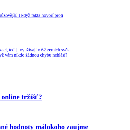
žovější. I když fakta hovoří proti
ací, teď ji využívají v 62 zemích světa
když vám nikdo žádnou chybu nehlásí?
online tržišť?
idané hodnoty málokoho zaujme