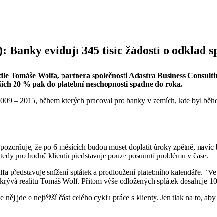
anky evidují 345 tisíc žádostí o odklad spl
Podle Tomáše Wolfa, partnera společnosti Adastra Business Consult
lších 20 % pak do platební neschopnosti spadne do roka.
009 – 2015, během kterých pracoval pro banky v zemích, kde byl během
 upozorňuje, že po 6 měsících budou muset doplatit úroky zpětně, nav
ek tedy pro hodně klientů představuje pouze posunutí problému v čase.
představuje snížení splátek a prodloužení platebního kalendáře. “Ve vš
dkrývá realitu Tomáš Wolf. Přitom výše odložených splátek dosahuje 10
jde o nejtěžší část celého cyklu práce s klienty. Jen tlak na to, aby z