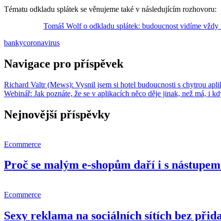
Tématu odkladu splátek se věnujeme také v následujícím rozhovoru:
Tomáš Wolf o odkladu splátek: budoucnost vidíme vždy rů
banky
coronavirus
Navigace pro příspěvek
Richard Valtr (Mews): Vysnil jsem si hotel budoucnosti s chytrou aplik
Webinář: Jak poznáte, že se v aplikacích něco děje jinak, než má, i 
Nejnovější příspěvky
Ecommerce
Proč se malým e-shopům daří i s nástupem 
Ecommerce
Sexy reklama na sociálních sítích bez př