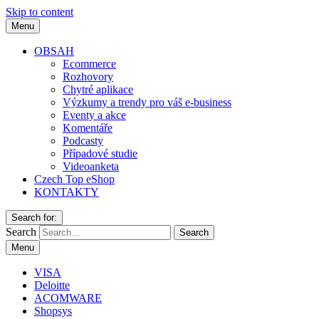
Skip to content
Menu
OBSAH
Ecommerce
Rozhovory
Chytré aplikace
Výzkumy a trendy pro váš e-business
Eventy a akce
Komentáře
Podcasty
Případové studie
Videoanketa
Czech Top eShop
KONTAKTY
Search for:
Search
Menu
VISA
Deloitte
ACOMWARE
Shopsys