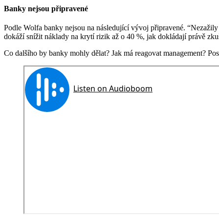
Banky nejsou připravené
Podle Wolfa banky nejsou na následující vývoj připravené. “Nezažily 
dokáží snížit náklady na krytí rizik až o 40 %, jak dokládají právě zku
Co dalšího by banky mohly dělat? Jak má reagovat management? Pos