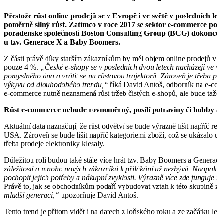
Přestože růst online prodejů se v Evropě i ve světě v posledních 
poměrně silný růst. Zatímco v roce 2017 se sektor e-commerce po
poradenské společnosti Boston Consulting Group (BCG) dokonce 
u tzv. Generace X a Baby Boomers.
Z části právě díky starším zákazníkům by měl objem online prodejů 
pouze 4 %.
„České e-shopy se v posledních dvou letech nacházejí ve ve
pomyslného dna a vrátit se na růstovou trajektorii. Zároveň je třeba 
výkyvu od dlouhodobého trendu,“
říká David Antoš, odborník na e-c
e-commerce nutně neznamená růst tržeb čistých e-shopů, ale bude tažen
Růst e-commerce nebude rovnoměrný, posílí potraviny či hobby 
Aktuální data naznačují, že růst odvětví se bude výrazně lišit napříč 
USA. Zároveň se bude lišit napříč kategoriemi zboží, což se ukázalo u
třeba prodeje elektroniky klesaly.
Důležitou roli budou také stále více hrát tzv. Baby Boomers a Gener
záležitostí a mnoho nových zákazníků k přilákání už nezbývá. Naopak u
pochopit jejich potřeby a nákupní zvyklosti. Výrazně více zde fung
Právě to, jak se obchodníkům podaří vybudovat vztah k této skupině
mladší generaci,“
upozorňuje David Antoš.
Tento trend je přitom vidět i na datech z loňského roku a ze začátku