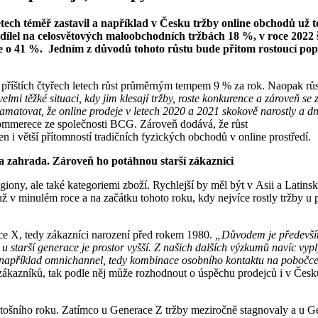
letech téměř zastavil a například v Česku tržby online obchodů už t
dílel na celosvětových maloobchodních tržbách 18 %, v roce 2022 š
o 41 %. Jedním z důvodů tohoto růstu bude přitom rostoucí popu
v příštích čtyřech letech růst průměrným tempem 9 % za rok. Naopak r
lmi těžké situaci, kdy jim klesají tržby, roste konkurence a zároveň se 
pamatovat, že online prodeje v letech 2020 a 2021 skokově narostly a d
ommerece ze společnosti BCG. Zároveň dodává, že růst
 i větší přítomností tradičních fyzických obchodů v online prostředí.
a zahrada. Zároveň ho potáhnou starší zákazníci
regiony, ale také kategoriemi zboží. Rychlejší by měl být v Asii a Latin
ž v minulém roce a na začátku tohoto roku, kdy nejvíce rostly tržby u 
ace X, tedy zákazníci narození před rokem 1980.
„Důvodem je především
 starší generace je prostor vyšší. Z našich dalších výzkumů navíc vypl
uje například omnichannel, tedy kombinace osobního kontaktu na pobočc
 zákazníků, tak podle něj může rozhodnout o úspěchu prodejců i v Čes
 letošního roku. Zatímco u Generace Z tržby meziročně stagnovaly a u G