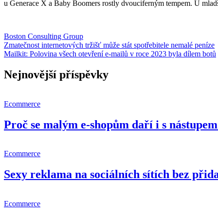
u Generace X a Baby Boomers rostly dvouciferným tempem. U mladšíc
Boston Consulting Group
Navigace
Zmatečnost internetových tržišť může stát spotřebitele nemalé peníze
Mailkit: Polovina všech otevření e-mailů v roce 2023 byla dílem botů
pro
příspěvek
Nejnovější příspěvky
Ecommerce
Proč se malým e-shopům daří i s nástupem 
Ecommerce
Sexy reklama na sociálních sítích bez př
Ecommerce