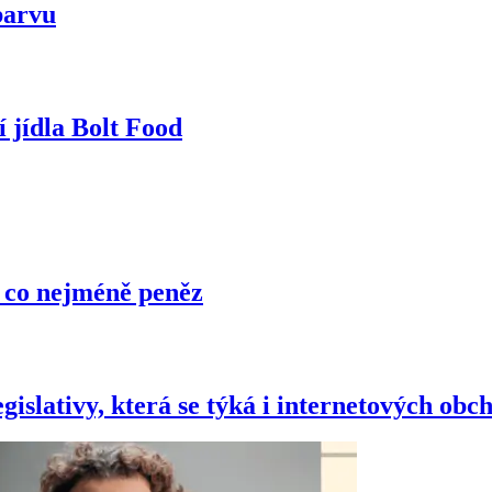
barvu
 jídla Bolt Food
a co nejméně peněz
gislativy, která se týká i internetových obc