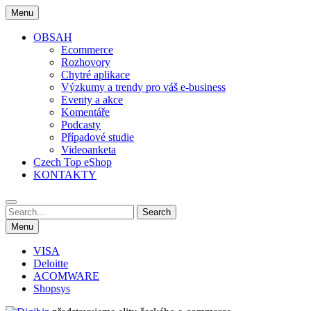
Skip
Menu
to
content
OBSAH
Ecommerce
Rozhovory
Chytré aplikace
Výzkumy a trendy pro váš e-business
Eventy a akce
Komentáře
Podcasty
Případové studie
Videoanketa
Czech Top eShop
KONTAKTY
Search
Search
for:
Menu
VISA
Deloitte
ACOMWARE
Shopsys