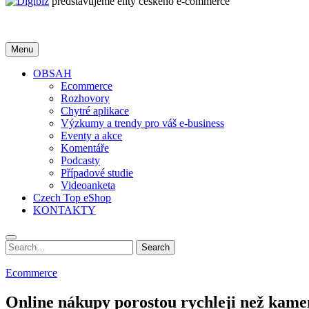
představujeme elity českého e-commerce
Menu
OBSAH
Ecommerce
Rozhovory
Chytré aplikace
Výzkumy a trendy pro váš e-business
Eventy a akce
Komentáře
Podcasty
Případové studie
Videoanketa
Czech Top eShop
KONTAKTY
Search
Search
for:
Ecommerce
Online nákupy porostou rychleji než kame