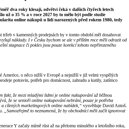
éměř dva roky klesají, odvětví čeká v dalších čtyřech letech
lo už o 35 % a v roce 2027 by to mělo být podle studie
larita online nákupů u lidí narozených před rokem 1980, tedy
ůst tržeb v kamenných prodejnách by v tomto období měl dosahovat
zvyšují náklady. I v Česku bychom se ale v příštím roce měli odrazit od
nešní stagnace či pokles jsou pouze korekcí tohoto nepřirozeného
ské Americe, o něco nižší v Evropě a nejnižší v již velmi vyspělých
prodeje potravin, potřeb pro domácnost, zahradu a kutily, zatímco
 fakt, že mezi mladými lidmi je online nakupování už běžnou
ývá, že se senioři online nakupování nebrání, pouze je potřeba
e a cílených marketingových online nabídek,“
vysvětluje David Antoš.
ku.
„Samozřejmě to neznamená, že by obchodníci měli začít ignorovat
enerace Y začaly mírně růst až na přelomu minulého a letošního roku,