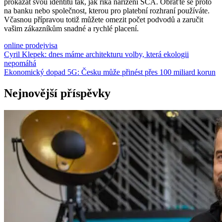
prokázat svou identitu tak, jak říká nařízení SCA. Obraťte se proto
na banku nebo společnost, kterou pro platební rozhraní používáte.
Včasnou přípravou totiž můžete omezit počet podvodů a zaručit
vašim zákazníkům snadné a rychlé placení.
online prodej
visa
Navigace
Cyril Klepek: dnes máme architekturu volby, která ekologii
nepomáhá
pro
Ekonomický dopad 5G: Česku může přinést přes 100 miliard korun
příspěvek
Nejnovější příspěvky