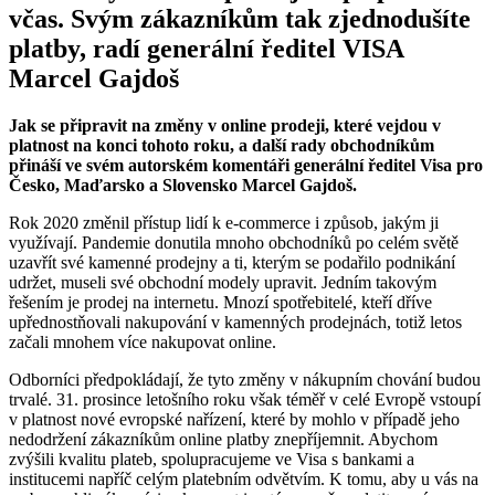
včas. Svým zákazníkům tak zjednodušíte
platby, radí generální ředitel VISA
Marcel Gajdoš
Jak se připravit na změny v online prodeji, které vejdou v
platnost na konci tohoto roku, a další rady obchodníkům
přináší ve svém autorském komentáři generální ředitel Visa pro
Česko, Maďarsko a Slovensko Marcel Gajdoš.
Rok 2020 změnil přístup lidí k e-commerce i způsob, jakým ji
využívají. Pandemie donutila mnoho obchodníků po celém světě
uzavřít své kamenné prodejny a ti, kterým se podařilo podnikání
udržet, museli své obchodní modely upravit. Jedním takovým
řešením je prodej na internetu. Mnozí spotřebitelé, kteří dříve
upřednostňovali nakupování v kamenných prodejnách, totiž letos
začali mnohem více nakupovat online.
Odborníci předpokládají, že tyto změny v nákupním chování budou
trvalé. 31. prosince letošního roku však téměř v celé Evropě vstoupí
v platnost nové evropské nařízení, které by mohlo v případě jeho
nedodržení zákazníkům online platby znepříjemnit. Abychom
zvýšili kvalitu plateb, spolupracujeme ve Visa s bankami a
institucemi napříč celým platebním odvětvím. K tomu, aby u vás na