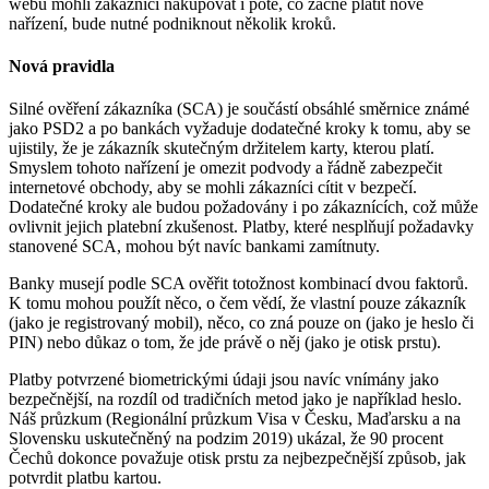
webu mohli zákazníci nakupovat i poté, co začne platit nové
nařízení, bude nutné podniknout několik kroků.
Nová pravidla
Silné ověření zákazníka (SCA) je součástí obsáhlé směrnice známé
jako PSD2 a po bankách vyžaduje dodatečné kroky k tomu, aby se
ujistily, že je zákazník skutečným držitelem karty, kterou platí.
Smyslem tohoto nařízení je omezit podvody a řádně zabezpečit
internetové obchody, aby se mohli zákazníci cítit v bezpečí.
Dodatečné kroky ale budou požadovány i po zákaznících, což může
ovlivnit jejich platební zkušenost. Platby, které nesplňují požadavky
stanovené SCA, mohou být navíc bankami zamítnuty.
Banky musejí podle SCA ověřit totožnost kombinací dvou faktorů.
K tomu mohou použít něco, o čem vědí, že vlastní pouze zákazník
(jako je registrovaný mobil), něco, co zná pouze on (jako je heslo či
PIN) nebo důkaz o tom, že jde právě o něj (jako je otisk prstu).
Platby potvrzené biometrickými údaji jsou navíc vnímány jako
bezpečnější, na rozdíl od tradičních metod jako je například heslo.
Náš průzkum (Regionální průzkum Visa v Česku, Maďarsku a na
Slovensku uskutečněný na podzim 2019) ukázal, že 90 procent
Čechů dokonce považuje otisk prstu za nejbezpečnější způsob, jak
potvrdit platbu kartou.