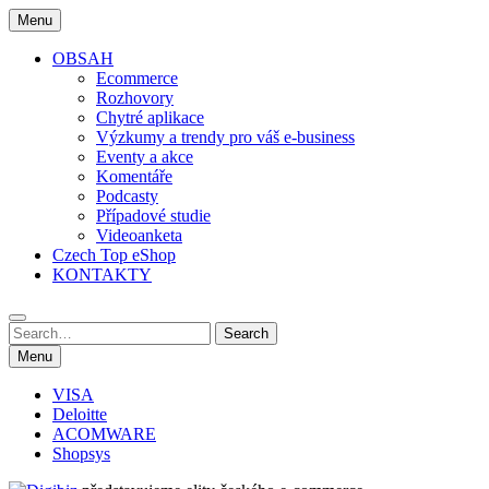
Skip
Menu
to
content
OBSAH
Ecommerce
Rozhovory
Chytré aplikace
Výzkumy a trendy pro váš e-business
Eventy a akce
Komentáře
Podcasty
Případové studie
Videoanketa
Czech Top eShop
KONTAKTY
Search
Search
for:
Menu
VISA
Deloitte
ACOMWARE
Shopsys