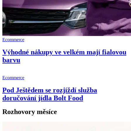
Ecommerce
Výhodné nákupy ve velkém mají fialovou
barvu
Ecommerce
Pod Ještědem se rozjíždí služba
doručování jídla Bolt Food
Rozhovory měsíce