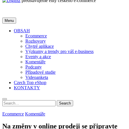
představujeme elity českého e-commerce
Menu
OBSAH
Ecommerce
Rozhovory
Chytré aplikace
Výzkumy a trendy pro váš e-business
Eventy a akce
Komentáře
Podcasty
Případové studie
Videoanketa
Czech Top eShop
KONTAKTY
Search
Search
for:
Ecommerce
Komentáře
Na změny v online prodeji se připravte