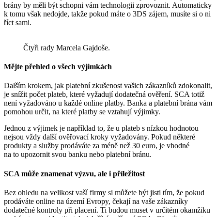
brány by měli být schopni vám technologii zprovoznit. Automaticky
k tomu však nedojde, takže pokud máte o 3DS zájem, musíte si o ni
říct sami.
Čtyři rady Marcela Gajdoše.
Mějte přehled o všech výjimkách
Dalším krokem, jak platební zkušenost vašich zákazníků zdokonalit,
je snížit počet plateb, které vyžadují dodatečná ověření. SCA totiž
není vyžadováno u každé online platby. Banka a platební brána vám
pomohou určit, na které platby se vztahují výjimky.
Jednou z výjimek je například to, že u plateb s nízkou hodnotou
nejsou vždy další ověřovací kroky vyžadovány. Pokud některé
produkty a služby prodáváte za méně než 30 euro, je vhodné
na to upozornit svou banku nebo platební bránu.
SCA může znamenat výzvu, ale i příležitost
Bez ohledu na velikost vaší firmy si můžete být jisti tím, že pokud
prodáváte online na území Evropy, čekají na vaše zákazníky
dodatečné kontroly při placení. Ti budou muset v určitém okamžiku