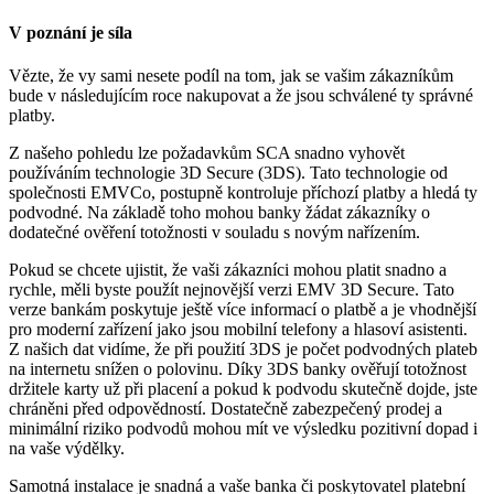
V poznání je síla
Vězte, že vy sami nesete podíl na tom, jak se vašim zákazníkům
bude v následujícím roce nakupovat a že jsou schválené ty správné
platby.
Z našeho pohledu lze požadavkům SCA snadno vyhovět
používáním technologie 3D Secure (3DS). Tato technologie od
společnosti EMVCo, postupně kontroluje příchozí platby a hledá ty
podvodné. Na základě toho mohou banky žádat zákazníky o
dodatečné ověření totožnosti v souladu s novým nařízením.
Pokud se chcete ujistit, že vaši zákazníci mohou platit snadno a
rychle, měli byste použít nejnovější verzi EMV 3D Secure. Tato
verze bankám poskytuje ještě více informací o platbě a je vhodnější
pro moderní zařízení jako jsou mobilní telefony a hlasoví asistenti.
Z našich dat vidíme, že při použití 3DS je počet podvodných plateb
na internetu snížen o polovinu. Díky 3DS banky ověřují totožnost
držitele karty už při placení a pokud k podvodu skutečně dojde, jste
chráněni před odpovědností. Dostatečně zabezpečený prodej a
minimální riziko podvodů mohou mít ve výsledku pozitivní dopad i
na vaše výdělky.
Samotná instalace je snadná a vaše banka či poskytovatel platební