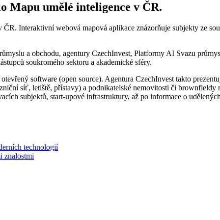
lo Mapu umělé inteligence v ČR.
 ČR. Interaktivní webová mapová aplikace znázorňuje subjekty ze soukr
a průmyslu a obchodu, agentury CzechInvest, Platformy AI Svazu prům
zástupců soukromého sektoru a akademické sféry.
otevřený software (open source). Agentura CzechInvest takto prezentuje
niční síť, letiště, přístavy) a podnikatelské nemovitosti či brownfieldy
ích subjektů, start-upové infrastruktury, až po informace o udělenýc
erních technologií
mi znalostmi