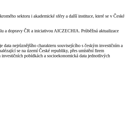
omého sektoru i akademické sféry a další instituce, které se v České
yslu a dopravy ČR a iniciativou AICZECHIA. Průběžná aktualizace
 data nejrůznějšího charakteru souvisejícího s českým investičním a
 nalézající se na území České republiky, přes umístění firem
h investičních pobídkách a socioekonomická data jednotlivých