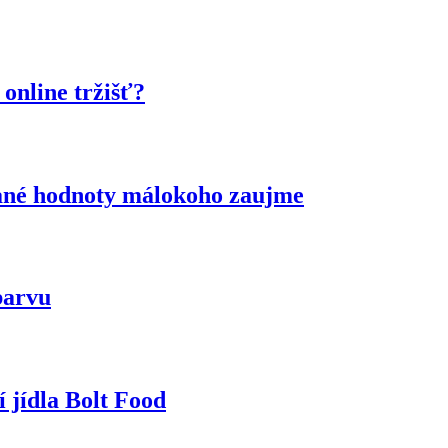
online tržišť?
idané hodnoty málokoho zaujme
barvu
 jídla Bolt Food