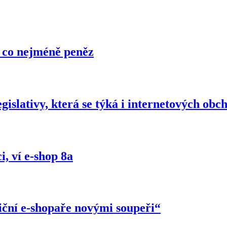
a co nejméně peněz
gislativy, která se týká i internetových obc
, ví e-shop 8a
iční e-shopaře novými soupeři“