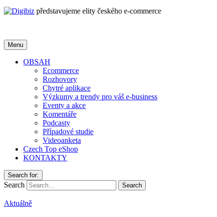
představujeme elity českého e-commerce
Menu
OBSAH
Ecommerce
Rozhovory
Chytré aplikace
Výzkumy a trendy pro váš e-business
Eventy a akce
Komentáře
Podcasty
Případové studie
Videoanketa
Czech Top eShop
KONTAKTY
Search for:
Search
Aktuálně