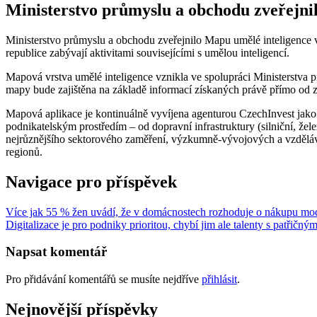
Ministerstvo průmyslu a obchodu zveřejni
Ministerstvo průmyslu a obchodu zveřejnilo Mapu umělé inteligence v
republice zabývají aktivitami souvisejícími s umělou inteligencí.
Mapová vrstva umělé inteligence vznikla ve spolupráci Ministerstv
mapy bude zajištěna na základě informací získaných právě přímo od 
Mapová aplikace je kontinuálně vyvíjena agenturou CzechInvest jako 
podnikatelským prostředím – od dopravní infrastruktury (silniční, želez
nejrůznějšího sektorového zaměření, výzkumně-vývojových a vzdělávac
regionů.
Navigace pro příspěvek
Více jak 55 % žen uvádí, že v domácnostech rozhoduje o nákupu mod
Digitalizace je pro podniky prioritou, chybí jim ale talenty s patřičný
Napsat komentář
Pro přidávání komentářů se musíte nejdříve
přihlásit
.
Nejnovější příspěvky