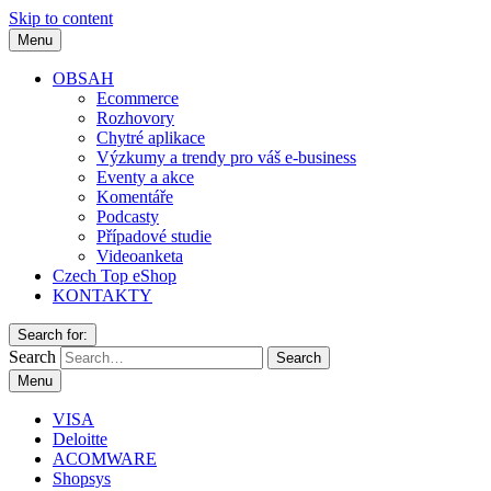
Skip to content
Menu
OBSAH
Ecommerce
Rozhovory
Chytré aplikace
Výzkumy a trendy pro váš e-business
Eventy a akce
Komentáře
Podcasty
Případové studie
Videoanketa
Czech Top eShop
KONTAKTY
Search for:
Search
Menu
VISA
Deloitte
ACOMWARE
Shopsys