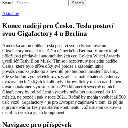
Search
Aktuálně
Konec nadějí pro Česko. Tesla postaví
svou Gigafactory 4 u Berlína
Americká automobilka Tesla postaví svou čtvrtou továrnu
Gigafactory nedaleko letiště u německého Berlína. V úterý to při
příležitosti předávání automobilových cen Golden Wheel Awards
uvedl šéf Tesly Elon Musk. Tím se i rozplynuly poslední naděje
Česka, které bylo dříve díky své poloze a zásobám lithia
považováno za jednoho z favoritů pro budoucí umístění továrny,
kde se budou vyrábět elektrovozy, ale i samotné baterie. Jednou z
uvažovaných českých lokalit byly i brownfieldy u Ústí nad Labem,
továrna nakonec vyroste zhruba 270 kilometrů severně od nich.
Gigafactory by od zahájení výstavby měla být postavená do 18
měsíců, nejpozději pak v roce 2021. Ročně by mohla vyrábět až 500
tisíc vozů. Gigafactory 4 je pro Evropany zajímavá v tom, že půjde
o první továrnu Tesly na starém kontinentu, což usnadní celkovou
distribuci vozů a jejich komponent
Navigace pro příspěvek