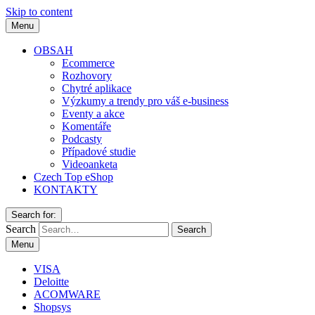
Skip to content
Menu
OBSAH
Ecommerce
Rozhovory
Chytré aplikace
Výzkumy a trendy pro váš e-business
Eventy a akce
Komentáře
Podcasty
Případové studie
Videoanketa
Czech Top eShop
KONTAKTY
Search for:
Search
Menu
VISA
Deloitte
ACOMWARE
Shopsys