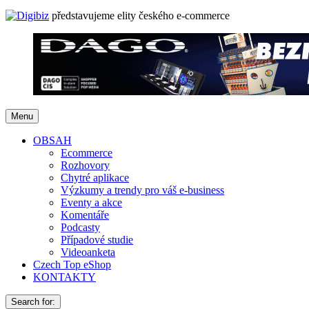
představujeme elity českého e-commerce
Menu
OBSAH
Ecommerce
Rozhovory
Chytré aplikace
Výzkumy a trendy pro váš e-business
Eventy a akce
Komentáře
Podcasty
Případové studie
Videoanketa
Czech Top eShop
KONTAKTY
Search for: