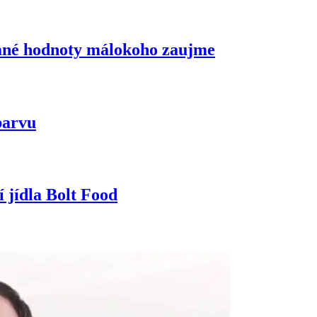
idané hodnoty málokoho zaujme
barvu
 jídla Bolt Food