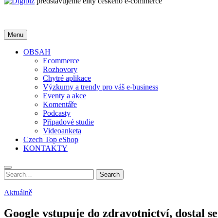
představujeme elity českého e-commerce
Menu
OBSAH
Ecommerce
Rozhovory
Chytré aplikace
Výzkumy a trendy pro váš e-business
Eventy a akce
Komentáře
Podcasty
Případové studie
Videoanketa
Czech Top eShop
KONTAKTY
Search
Search
for:
Aktuálně
Google vstupuje do zdravotnictví, dostal 