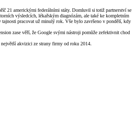
 21 americkými federálními státy. Domluvil si totiž partnerství se
ratorních výsledcích, lékařským diagnózám, ale také ke kompletním
 tajnosti pracovat už minulý rok. Vše bylo završeno v pondělí, kdy
ension zase věří, že Google svými nástroji pomůže zefektivnit chod
největší akvizici ze strany firmy od roku 2014.