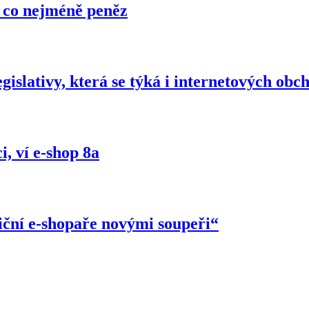
a co nejméně peněz
gislativy, která se týká i internetových obc
, ví e-shop 8a
iční e-shopaře novými soupeři“