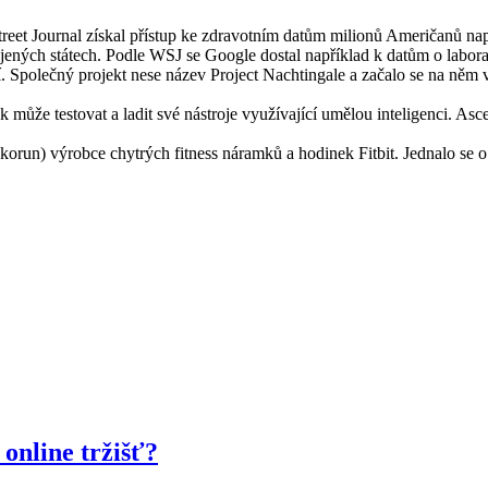
t Journal získal přístup ke zdravotním datům milionů Američanů napříč
pojených státech. Podle WSJ se Google dostal například k datům o labo
 Společný projekt nese název Project Nachtingale a začalo se na něm v
ůže testovat a ladit své nástroje využívající umělou inteligenci. Asc
orun) výrobce chytrých fitness náramků a hodinek Fitbit. Jednalo se o 
online tržišť?