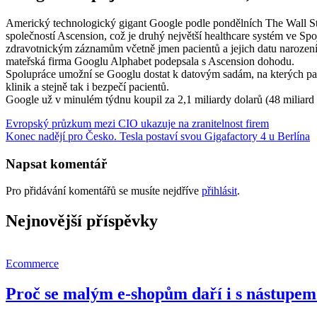
Americký technologický gigant Google podle pondělních The Wall Stree
společností Ascension, což je druhý největší healthcare systém ve S
zdravotnickým záznamům včetně jmen pacientů a jejich datu narození.
mateřská firma Googlu Alphabet podepsala s Ascension dohodu.
Spolupráce umožní se Googlu dostat k datovým sadám, na kterých pak m
klinik a stejně tak i bezpečí pacientů.
Google už v minulém týdnu koupil za 2,1 miliardy dolarů (48 miliard k
Navigace
Evropský průzkum mezi CIO ukazuje na zranitelnost firem
Konec nadějí pro Česko. Tesla postaví svou Gigafactory 4 u Berlína
pro
příspěvek
Napsat komentář
Pro přidávání komentářů se musíte nejdříve
přihlásit
.
Nejnovější příspěvky
Ecommerce
Proč se malým e-shopům daří i s nástupem 