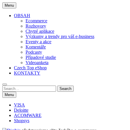
Skip
Menu
to
content
OBSAH
Ecommerce
Rozhovory
Chytré aplikace
Výzkumy a trendy pro váš e-business
Eventy a akce
Komentáře
Podcasty
Případové studie
Videoanketa
Czech Top eShop
KONTAKTY
Search
Search
for:
Menu
VISA
Deloitte
ACOMWARE
Shopsys