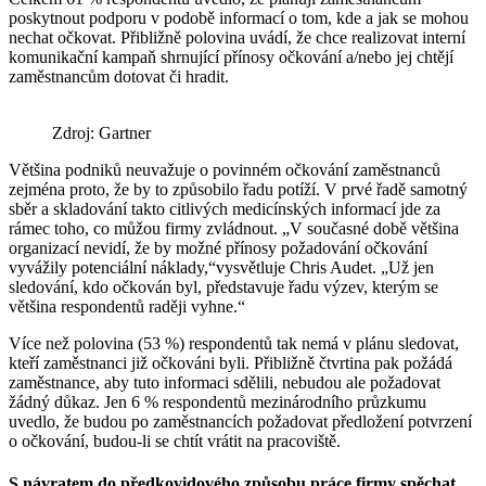
poskytnout podporu v podobě informací o tom, kde a jak se mohou
nechat očkovat. Přibližně polovina uvádí, že chce realizovat interní
komunikační kampaň shrnující přínosy očkování a/nebo jej chtějí
zaměstnancům dotovat či hradit.
Zdroj: Gartner
Většina podniků neuvažuje o povinném očkování zaměstnanců
zejména proto, že by to způsobilo řadu potíží. V prvé řadě samotný
sběr a skladování takto citlivých medicínských informací jde za
rámec toho, co můžou firmy zvládnout. „V současné době většina
organizací nevidí, že by možné přínosy požadování očkování
vyvážily potenciální náklady,“vysvětluje Chris Audet. „Už jen
sledování, kdo očkován byl, představuje řadu výzev, kterým se
většina respondentů raději vyhne.“
Více než polovina (53 %) respondentů tak nemá v plánu sledovat,
kteří zaměstnanci již očkováni byli. Přibližně čtvrtina pak požádá
zaměstnance, aby tuto informaci sdělili, nebudou ale požadovat
žádný důkaz. Jen 6 % respondentů mezinárodního průzkumu
uvedlo, že budou po zaměstnancích požadovat předložení potvrzení
o očkování, budou-li se chtít vrátit na pracoviště.
S návratem do předkovidového způsobu práce firmy spěchat