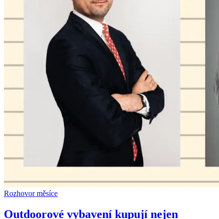
Rozhovor měsíce
Outdoorové vybavení kupují nejen