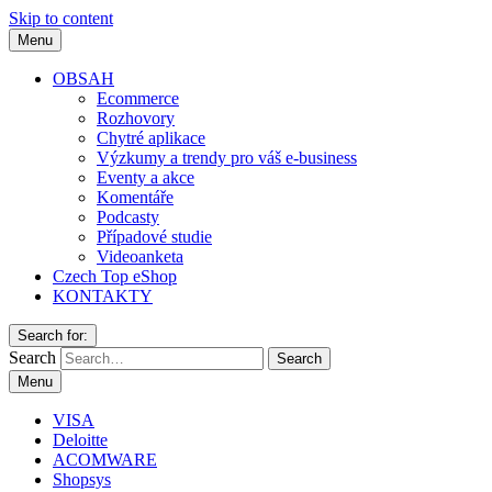
Skip to content
Menu
OBSAH
Ecommerce
Rozhovory
Chytré aplikace
Výzkumy a trendy pro váš e-business
Eventy a akce
Komentáře
Podcasty
Případové studie
Videoanketa
Czech Top eShop
KONTAKTY
Search for:
Search
Menu
VISA
Deloitte
ACOMWARE
Shopsys