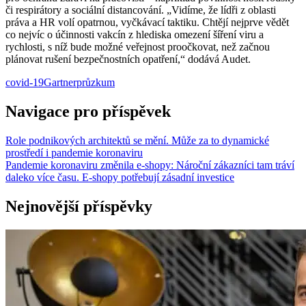
či respirátory a sociální distancování. „Vidíme, že lídři z oblasti
práva a HR volí opatrnou, vyčkávací taktiku. Chtějí nejprve vědět
co nejvíc o účinnosti vakcín z hlediska omezení šíření viru a
rychlosti, s níž bude možné veřejnost proočkovat, než začnou
plánovat rušení bezpečnostních opatření,“ dodává Audet.
covid-19
Gartner
průzkum
Navigace pro příspěvek
Role podnikových architektů se mění. Může za to dynamické
prostředí i pandemie koronaviru
Pandemie koronaviru změnila e-shopy: Nároční zákazníci tam tráví
daleko více času. E-shopy potřebují zásadní investice
Nejnovější příspěvky