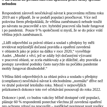
nebudou
Respondenti zároveň neočekávají návrat k pracovnímu režimu roku
2019 ani v případě, že se podaří populaci proočkovat. Více než
polovina firem předpokládá, že většina zaměstnanců nebude toužit
po návratu na pracoviště a tzv. hybridní pracovní síla bude fungovat
i po pandemii. Pouze 9 % společností si myslí, že se do práce vrátí
většina jejich zaměstnanců.
„Lídři odpovědní za právní oblast a soulad s předpisy by měli
revidovat nejrůznější dočasná pravidla a opatření zavedená
v oblastech jako je práce na dálku v roce 2020,“ vysvětluje
Audet. „Mnohé z věcí, jež se zdály být dočasnými výzvami
v pracovní oblasti, se zcela etablovaly a je důležité, aby pravidla a
postupy zavedené podniky často narychlo na počátku pandemie
mohly fungovat dlouhodobě.“
Většina lídrů odpovědných za oblast práva a souladu s předpisy
(compliance) neočekává návrat k obchodnímu „normálu“ dříve než
ve druhé polovině letošního roku. Mnozí v nejnovějších
průzkumech dokonce toto své očekávání posouvají do roku 2022.
Dokonce i poté, co budou vakcíny běžně dostupné celé populaci,
plánuje 60 % respondentů ponechat všechna již zavedená opatření
pro ochranu zdraví na pracovišti – například povinnost nosit roušky