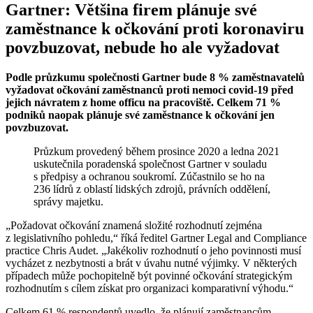
Gartner: Většina firem plánuje své
zaměstnance k očkování proti koronaviru
povzbuzovat, nebude ho ale vyžadovat
Podle průzkumu společnosti Gartner bude 8 % zaměstnavatelů
vyžadovat očkování zaměstnanců proti nemoci covid-19 před
jejich návratem z home officu na pracoviště. Celkem 71 %
podniků naopak plánuje své zaměstnance k očkování jen
povzbuzovat.
Průzkum provedený během prosince 2020 a ledna 2021
uskutečnila poradenská společnost Gartner v souladu
s předpisy a ochranou soukromí. Zúčastnilo se ho na
236 lídrů z oblastí lidských zdrojů, právních oddělení,
správy majetku.
„Požadovat očkování znamená složité rozhodnutí zejména
z legislativního pohledu,“ říká ředitel Gartner Legal and Compliance
practice Chris Audet. „Jakékoliv rozhodnutí o jeho povinnosti musí
vycházet z nezbytnosti a brát v úvahu nutné výjimky. V některých
případech může pochopitelně být povinné očkování strategickým
rozhodnutím s cílem získat pro organizaci komparativní výhodu.“
Celkem 61 % respondentů uvedlo, že plánují zaměstnancům