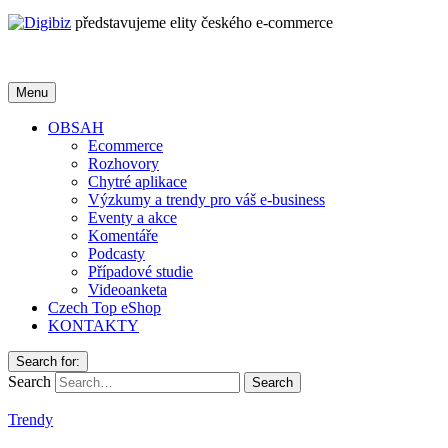
představujeme elity českého e-commerce
Menu
OBSAH
Ecommerce
Rozhovory
Chytré aplikace
Výzkumy a trendy pro váš e-business
Eventy a akce
Komentáře
Podcasty
Případové studie
Videoanketa
Czech Top eShop
KONTAKTY
Search for:
Search
Trendy