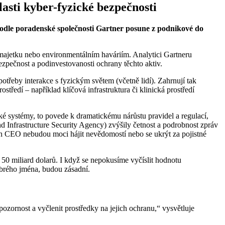
asti kyber-fyzické bezpečnosti
 podle poradenské společnosti Gartner posune z podnikové do
ajetku nebo environmentálním haváriím. Analytici Gartneru
ezpečnost a podinvestovanosti ochrany těchto aktiv.
otřeby interakce s fyzickým světem (včetně lidí). Zahrnují tak
středí – například klíčová infrastruktura či klinická prostředí
ké systémy, to povede k dramatickému nárůstu pravidel a regulací,
d Infrastructure Security Agency) zvýšily četnost a podrobnost zpráv
jich CEO nebudou moci hájit nevědomostí nebo se ukrýt za pojistné
50 miliard dolarů. I když se nepokusíme vyčíslit hodnotu
obrého jména, budou zásadní.
ozornost a vyčlenit prostředky na jejich ochranu,“ vysvětluje