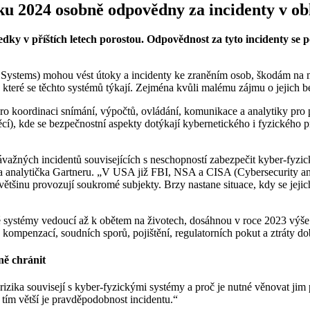
u 2024 osobně odpovědny za incidenty v obl
edky v příštích letech porostou. Odpovědnost za tyto incidenty se
ystems) mohou vést útoky a incidenty ke zraněním osob, škodám na m
, které se těchto systémů týkají. Zejména kvůli malému zájmu o jejich b
ro koordinaci snímání, výpočtů, ovládání, komunikace a analytiky pro p
cí), kde se bezpečnostní aspekty dotýkají kybernetického i fyzického pro
ávažných incidentů souvisejících s neschopností zabezpečit kyber-fyzic
a a analytička Gartneru. „V USA již FBI, NSA a CISA (Cybersecurity an
ž většinu provozují soukromé subjekty. Brzy nastane situace, kdy se je
 systémy vedoucí až k obětem na životech, dosáhnou v roce 2023 výše 
 kompenzací, soudních sporů, pojištění, regulatorních pokut a ztráty d
ně chránit
zika souvisejí s kyber-fyzickými systémy a proč je nutné věnovat jim p
tím větší je pravděpodobnost incidentu.“