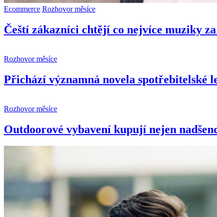
Ecommerce
Rozhovor měsíce
Čeští zákazníci chtějí co nejvíce muziky z
Rozhovor měsíce
Přichází významná novela spotřebitelské le
Rozhovor měsíce
Outdoorové vybavení kupují nejen nadšenci