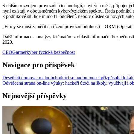
S dalším rozvojem provozních technologií, chytrých měst, připojených
nyní existují v obousměrném kyber-fyzickém spektru. Řada podniků si a
k podnikové síti lidé mimo IT oddělení, nebo v důsledku nových aut
„Firmy se musí zaměřit na řízení provozní odolnosti – ORM (Operatio
Další informace a analýzy k tématům z oblasti informační bezpečnost
2020.
CEO
Gartner
kyber-fyzická bezpečnost
Navigace pro příspěvek
Desetiletí domova: maloobchodníci se budou muset přizpůsobit lokál
Odvrácená strana on-line výuky: hackeři útočí na školy, využívají i
Nejnovější příspěvky