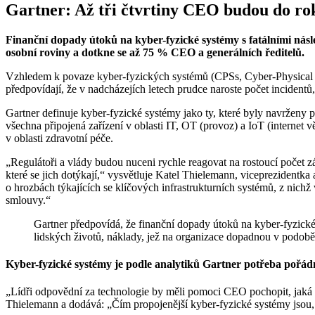
Gartner: Až tři čtvrtiny CEO budou do rok
Finanční dopady útoků na kyber-fyzické systémy s fatálními násl
osobní roviny a dotkne se až 75 % CEO a generálních ředitelů.
Vzhledem k povaze kyber-fyzických systémů (CPSs, Cyber-Physical S
předpovídají, že v nadcházejích letech prudce naroste počet incidentů
Gartner definuje kyber-fyzické systémy jako ty, které byly navrženy p
všechna připojená zařízení v oblasti IT, OT (provoz) a IoT (internet vě
v oblasti zdravotní péče.
„Regulátoři a vlády budou nuceni rychle reagovat na rostoucí počet z
které se jich dotýkají,“ vysvětluje Katel Thielemann, viceprezidentk
o hrozbách týkajících se klíčových infrastrukturních systémů, z nich
smlouvy.“
Gartner předpovídá, že finanční dopady útoků na kyber-fyzické
lidských životů, náklady, jež na organizace dopadnou v podobě
Kyber-fyzické systémy je podle analytiků Gartner potřeba pořád
„Lídři odpovědní za technologie by měli pomoci CEO pochopit, jaká ri
Thielemann a dodává: „Čím propojenější kyber-fyzické systémy jsou, 