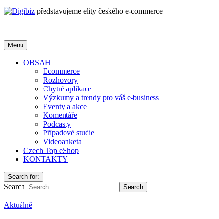
představujeme elity českého e-commerce
Menu
OBSAH
Ecommerce
Rozhovory
Chytré aplikace
Výzkumy a trendy pro váš e-business
Eventy a akce
Komentáře
Podcasty
Případové studie
Videoanketa
Czech Top eShop
KONTAKTY
Search for:
Search
Aktuálně