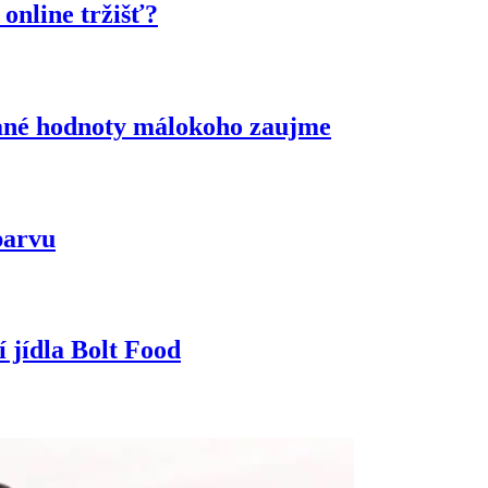
online tržišť?
idané hodnoty málokoho zaujme
barvu
 jídla Bolt Food