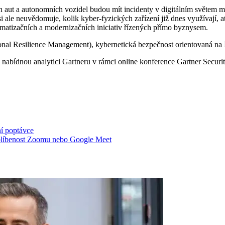
 aut a autonomních vozidel budou mít incidenty v digitálním světem mn
le neuvědomuje, kolik kyber-fyzických zařízení již dnes využívají, ať 
omatizačních a modernizačních iniciativ řízených přímo byznysem.
nal Resilience Management), kybernetická bezpečnost orientovaná na IT
i nabídnou analytici Gartneru v rámci online konference Gartner Secur
ní poptávce
 oblíbenost Zoomu nebo Google Meet