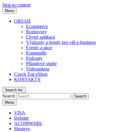
Skip to content
Menu
OBSAH
Ecommerce
Rozhovory
Chytré aplikace
Výzkumy a trendy pro váš e-business
Eventy a akce
Komentáře
Podcasty
Případové studie
Videoanketa
Czech Top eShop
KONTAKTY
Search for:
Search
Menu
VISA
Deloitte
ACOMWARE
Shopsys