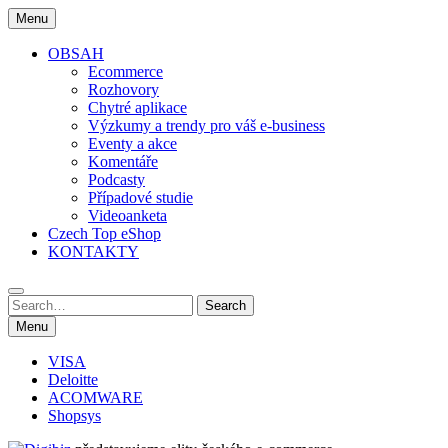
Skip
Menu
to
content
OBSAH
Ecommerce
Rozhovory
Chytré aplikace
Výzkumy a trendy pro váš e-business
Eventy a akce
Komentáře
Podcasty
Případové studie
Videoanketa
Czech Top eShop
KONTAKTY
Search
Search
for:
Menu
VISA
Deloitte
ACOMWARE
Shopsys