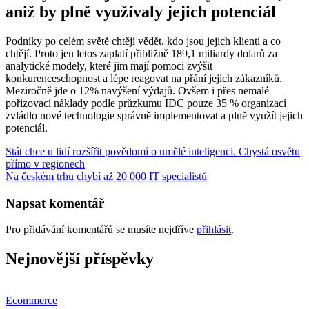
aniž by plně využívaly jejich potenciál
Podniky po celém světě chtějí vědět, kdo jsou jejich klienti a co
chtějí. Proto jen letos zaplatí přibližně 189,1 miliardy dolarů za
analytické modely, které jim mají pomoci zvýšit
konkurenceschopnost a lépe reagovat na přání jejich zákazníků.
Meziročně jde o 12% navýšení výdajů. Ovšem i přes nemalé
pořizovací náklady podle průzkumu IDC pouze 35 % organizací
zvládlo nové technologie správně implementovat a plně využít jejich
potenciál.
Navigace
Stát chce u lidí rozšířit povědomí o umělé inteligenci. Chystá osvětu
přímo v regionech
pro
Na českém trhu chybí až 20 000 IT specialistů
příspěvek
Napsat komentář
Pro přidávání komentářů se musíte nejdříve
přihlásit
.
Nejnovější příspěvky
Ecommerce