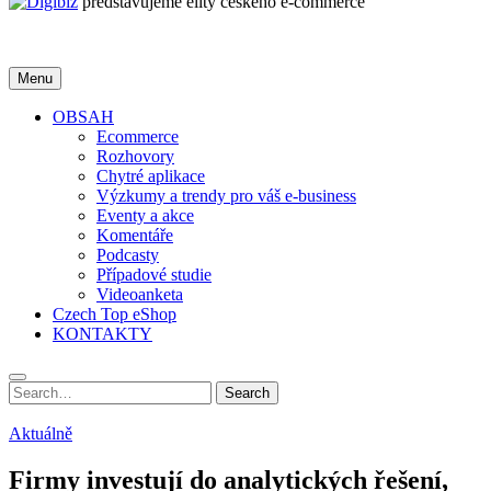
představujeme elity českého e-commerce
Menu
OBSAH
Ecommerce
Rozhovory
Chytré aplikace
Výzkumy a trendy pro váš e-business
Eventy a akce
Komentáře
Podcasty
Případové studie
Videoanketa
Czech Top eShop
KONTAKTY
Search
Search
for:
Aktuálně
Firmy investují do analytických řešení,