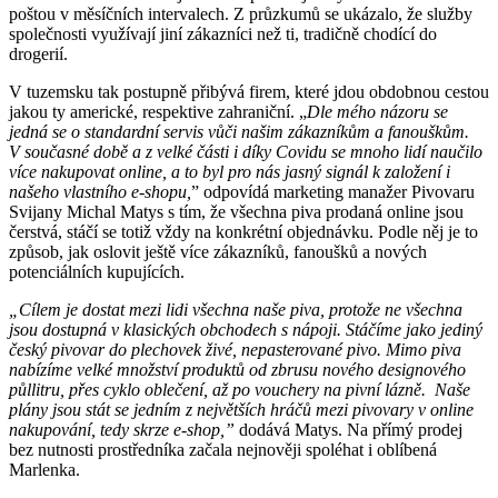
poštou v měsíčních intervalech. Z průzkumů se ukázalo, že služby
společnosti využívají jiní zákazníci než ti, tradičně chodící do
drogerií.
V tuzemsku tak postupně přibývá firem, které jdou obdobnou cestou
jakou ty americké, respektive zahraniční. „
Dle mého názoru se
jedná se o standardní servis vůči našim zákazníkům a fanouškům.
V současné době a z velké části i díky Covidu se mnoho lidí naučilo
více nakupovat online, a to byl pro nás jasný signál k založení i
našeho vlastního e-shopu,
” odpovídá marketing manažer Pivovaru
Svijany Michal Matys s tím, že všechna piva prodaná online jsou
čerstvá, stáčí se totiž vždy na konkrétní objednávku. Podle něj je to
způsob, jak oslovit ještě více zákazníků, fanoušků a nových
potenciálních kupujících.
„Cílem je dostat mezi lidi všechna naše piva, protože ne všechna
jsou dostupná v klasických obchodech s nápoji. Stáčíme jako jediný
český pivovar do plechovek živé, nepasterované pivo. Mimo piva
nabízíme velké množství produktů od zbrusu nového designového
půllitru, přes cyklo oblečení, až po vouchery na pivní lázně. Naše
plány jsou stát se jedním z největších hráčů mezi pivovary v online
nakupování, tedy skrze e-shop,”
dodává Matys. Na přímý prodej
bez nutnosti prostředníka začala nejnověji spoléhat i oblíbená
Marlenka.