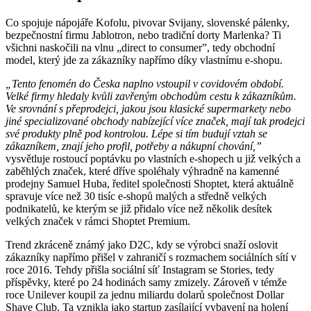
Co spojuje nápojáře Kofolu, pivovar Svijany, slovenské pálenky,
bezpečnostní firmu Jablotron, nebo tradiční dorty Marlenka? Ti
všichni naskočili na vlnu „direct to consumer”, tedy obchodní
model, který jde za zákazníky napřímo díky vlastnímu e-shopu.
„Tento fenomén do Česka naplno vstoupil v covidovém období.
Velké firmy hledaly kvůli zavřeným obchodům cestu k zákazníkům.
Ve srovnání s přeprodejci, jakou jsou klasické supermarkety nebo
jiné specializované obchody nabízející více značek, mají tak prodejci
své produkty plně pod kontrolou. Lépe si tím budují vztah se
zákazníkem, znají jeho profil, potřeby a nákupní chování,”
vysvětluje rostoucí poptávku po vlastních e-shopech u již velkých a
zaběhlých značek, které dříve spoléhaly výhradně na kamenné
prodejny Samuel Huba, ředitel společnosti Shoptet, která aktuálně
spravuje více než 30 tisíc e-shopů malých a středně velkých
podnikatelů, ke kterým se již přidalo více než několik desítek
velkých značek v rámci Shoptet Premium.
Trend zkráceně známý jako D2C, kdy se výrobci snaží oslovit
zákazníky napřímo přišel v zahraničí s rozmachem sociálních sítí v
roce 2016. Tehdy přišla sociální síť Instagram se Stories, tedy
příspěvky, které po 24 hodinách samy zmizely. Zároveň v témže
roce Unilever koupil za jednu miliardu dolarů společnost Dollar
Shave Club. Ta vznikla jako startup zasílající vybavení na holení