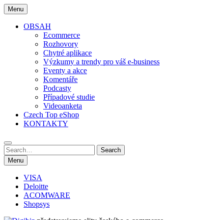
Skip
Menu
to
content
OBSAH
Ecommerce
Rozhovory
Chytré aplikace
Výzkumy a trendy pro váš e-business
Eventy a akce
Komentáře
Podcasty
Případové studie
Videoanketa
Czech Top eShop
KONTAKTY
Search
Search
for:
Menu
VISA
Deloitte
ACOMWARE
Shopsys