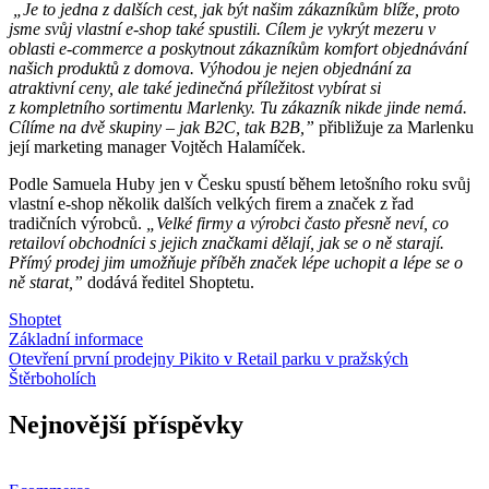
„Je to jedna z dalších cest, jak být našim zákazníkům blíže, proto
jsme svůj vlastní e-shop také spustili. Cílem je vykrýt mezeru v
oblasti e-commerce a poskytnout zákazníkům komfort objednávání
našich produktů z domova. Výhodou je nejen objednání za
atraktivní ceny, ale také jedinečná příležitost vybírat si
z kompletního sortimentu Marlenky. Tu zákazník nikde jinde nemá.
Cílíme na dvě skupiny – jak B2C, tak B2B,”
přibližuje za Marlenku
její marketing manager Vojtěch Halamíček.
Podle Samuela Huby jen v Česku spustí během letošního roku svůj
vlastní e-shop několik dalších velkých firem a značek z řad
tradičních výrobců.
„Velké firmy a výrobci často přesně neví, co
retailoví obchodníci s jejich značkami dělají, jak se o ně starají.
Přímý prodej jim umožňuje příběh značek lépe uchopit a lépe se o
ně starat,”
dodává ředitel Shoptetu.
Shoptet
Navigace
Základní informace
Otevření první prodejny Pikito v Retail parku v pražských
pro
Štěrboholích
příspěvek
Nejnovější příspěvky