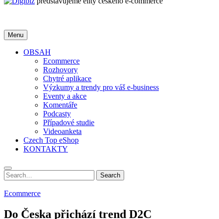
představujeme elity českého e-commerce
Menu
OBSAH
Ecommerce
Rozhovory
Chytré aplikace
Výzkumy a trendy pro váš e-business
Eventy a akce
Komentáře
Podcasty
Případové studie
Videoanketa
Czech Top eShop
KONTAKTY
Search
Search
for:
Ecommerce
Do Česka přichází trend D2C