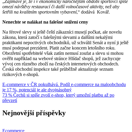
„
Zajímavé je, že i v ekonomicky náročnějším období sportovci spíše
omezí návštěvy restaurací či další volnočasové aktivity, než aby
šetřili na kvalitním sportovním vybavení
,“ dodává Kovář.
Nenechte se nalákat na falešné snížení ceny
Na férové slevy si ještě čeští zákazníci musejí počkat, ale novelu
zákona, která zatočí s falešnými slevami a dalšími nekalými
praktikami nepoctivých obchodníků, už schválil Senát a nyní ji ještě
musí podepsat prezident. Platit začne koncem letošního roku.
Obezřetní spotřebitelé však zatím nemusí zoufat a slevu si mohou
ověřit například na webové stránce Hlídač shopů, jež zachycuje
vývoj cen různého zboží na českých internetových obchodech.
Česká obchodní inspekce také průběžně aktualizuje seznam
rizikových e-shopů.
Navigace
E-commerce v ČR pokulhává. Podíl e-commerce na maloobchodu
je 17 %, potenciál je ale dvojnásobný
pro
73 % Čechů si spíše zvolí e-shop, který umožní platbu až po
příspěvek
převzetí
Nejnovější příspěvky
Ecommerce