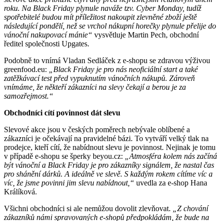
roku. Na Black Friday plynule naváže tzv. Cyber Monday, tudíž
spotřebitelé budou mít příležitost nakoupit zlevněné zboží ještě
následující pondělí, než se vrchol nákupní horečky plynule přelije do
vánoční nakupovací mánie“
vysvětluje Martin Pech, obchodní
ředitel společnosti Upgates.
Podobně to vnímá Vladan Sedláček z e-shopu se zdravou výživou
greenfood.eu:
„Black Friday je pro nás neoficiální start a také
zatěžkávací test před vypuknutím vánočních nákupů. Zároveň
vnímáme, že někteří zákazníci na slevy čekají a berou je za
samozřejmost.“
Obchodníci cítí povinnost dát slevu
Slevové akce jsou v českých poměrech nebývale oblíbené a
zákazníci je očekávají na pravidelné bázi. To vytváří velký tlak na
prodejce, kteří cítí, že nabídnout slevu je povinnost. Nejinak je tomu
v případě e-shopu se šperky beyou.cz:
„Atmosféra kolem nás začíná
být vánoční a Black Friday je pro zákazníky signálem, že nastal čas
pro shánění dárků. A ideálně ve slevě. S každým rokem cítíme víc a
víc, že jsme povinni jim slevu nabídnout,“
uvedla za e-shop Hana
Králíková.
Všichni obchodníci si ale nemůžou dovolit zlevňovat.
„Z chování
zákazníků námi spravovaných e-shopů předpokládám, že bude na