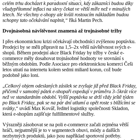
celém trhu docházet k paradoxní situaci, kdy zákazníci budou díky
všudypřítomné inflaci na slevy čekat ve větší míře než v minulých
letech. Ne všechny e-shopy ale kvůli rostoucím nákladům budou
schopny tato očekávání naplnit,“
říká Martin Pech.
Dvojnásobná návštěvnost znamená až trojnásobné tržby
I přes ekonomickou krizi očekávají obchodníci zvýšenou poptávku.
Prodejci by se měli připravit na 1,5–2x větší návštěvnost svých e-
shopů. Během prodejní akce Black Friday by tržby v české e-
commerce měly dosahovat trojnásobné hodnoty ve srovnání s
běžným obdobím. Podle Asociace pro elektronickou komerci Češi
letos utratí na internetu kolem sedmi miliard korun, což bude
podobně jako loni.
„
Celkový objem odeslaných zásilek se zvyšuje již před Black Friday,
přičemž v samotný pátek e-shopaři expedují v průměru 3–5krát více
než ve standardním období. Vyšší poptávka se drží vždy ještě týden
po Black Friday, pak se na pár dní utlumí a opět roste s blížícími se
svátky
,“ uvádí Max Kovář, ředitel logistiky společnosti Skladon,
která e-shopům zajišťuje fulfillmentové služby.
Výrazněji zásobovat se na poli e-commerce začali zejména větší
hráči, nejpatrnější je to v segmentech obuvi, módy a dalších
nezbytných produktů, jako jsou například sportovní potřeby.