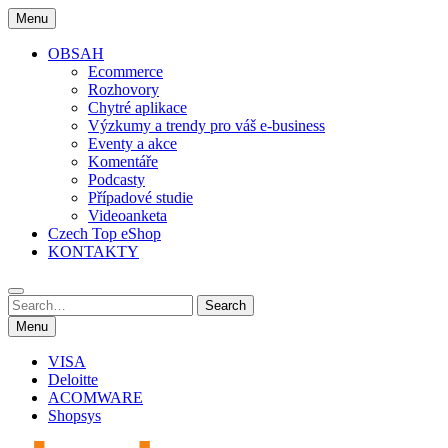
Skip
Menu
to
content
OBSAH
Ecommerce
Rozhovory
Chytré aplikace
Výzkumy a trendy pro váš e-business
Eventy a akce
Komentáře
Podcasty
Případové studie
Videoanketa
Czech Top eShop
KONTAKTY
Search
Search
for:
Menu
VISA
Deloitte
ACOMWARE
Shopsys