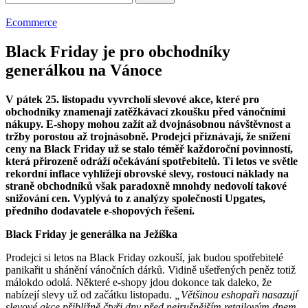
for:
Ecommerce
Black Friday je pro obchodníky
generálkou na Vánoce
V pátek 25. listopadu vyvrcholí slevové akce, které pro
obchodníky znamenají zatěžkávací zkoušku před vánočními
nákupy. E-shopy mohou zažít až dvojnásobnou návštěvnost a
tržby porostou až trojnásobně. Prodejci přiznávají, že snížení
ceny na Black Friday už se stalo téměř každoroční povinností,
která přirozeně odráží očekávání spotřebitelů. Ti letos ve světle
rekordní inflace vyhlížejí obrovské slevy, rostoucí náklady na
straně obchodníků však paradoxně mnohdy nedovolí takové
snižování cen. Vyplývá to z analýzy společnosti Upgates,
předního dodavatele e-shopových řešení.
Black Friday je generálka na Ježíška
Prodejci si letos na Black Friday ozkouší, jak budou spotřebitelé
panikařit u shánění vánočních dárků. Vidině ušetřených peněz totiž
málokdo odolá. Některé e-shopy jdou dokonce tak daleko, že
nabízejí slevy už od začátku listopadu.
„Většinou eshopaři nasazují
slevové akce přibližně čtyři dny před nejrušnějším retailovým dnem