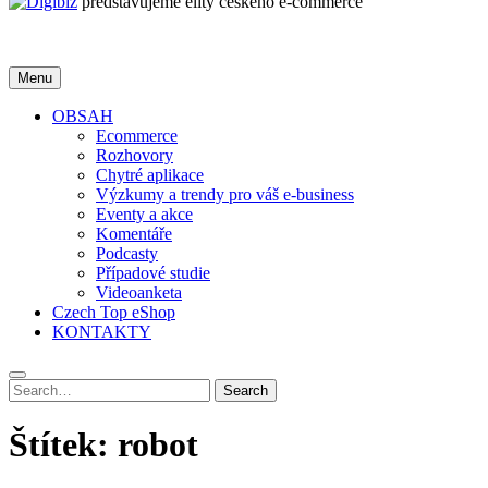
představujeme elity českého e-commerce
Menu
OBSAH
Ecommerce
Rozhovory
Chytré aplikace
Výzkumy a trendy pro váš e-business
Eventy a akce
Komentáře
Podcasty
Případové studie
Videoanketa
Czech Top eShop
KONTAKTY
Search
Search
for:
Štítek:
robot