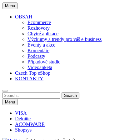
Skip
Menu
to
content
OBSAH
Ecommerce
Rozhovory
Chytré aplikace
Výzkumy a trendy pro váš e-business
Eventy a akce
Komentáře
Podcasty
Případové studie
Videoanketa
Czech Top eShop
KONTAKTY
Search
Search
for:
Menu
VISA
Deloitte
ACOMWARE
Shopsys