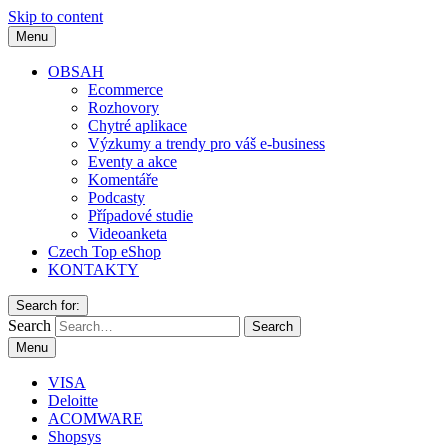
Skip to content
Menu
OBSAH
Ecommerce
Rozhovory
Chytré aplikace
Výzkumy a trendy pro váš e-business
Eventy a akce
Komentáře
Podcasty
Případové studie
Videoanketa
Czech Top eShop
KONTAKTY
Search for:
Search
Menu
VISA
Deloitte
ACOMWARE
Shopsys