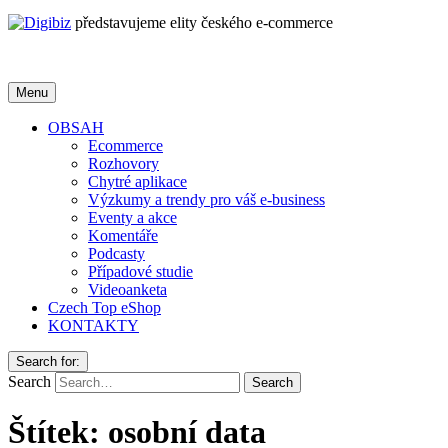
představujeme elity českého e-commerce
Menu
OBSAH
Ecommerce
Rozhovory
Chytré aplikace
Výzkumy a trendy pro váš e-business
Eventy a akce
Komentáře
Podcasty
Případové studie
Videoanketa
Czech Top eShop
KONTAKTY
Search for:
Search
Štítek:
osobní data