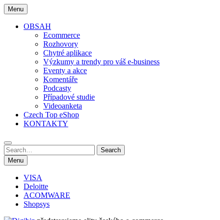
Skip
Menu
to
content
OBSAH
Ecommerce
Rozhovory
Chytré aplikace
Výzkumy a trendy pro váš e-business
Eventy a akce
Komentáře
Podcasty
Případové studie
Videoanketa
Czech Top eShop
KONTAKTY
Search
Search
for:
Menu
VISA
Deloitte
ACOMWARE
Shopsys