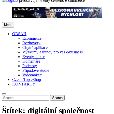
představujeme elity českého e-commerce
Menu
OBSAH
Ecommerce
Rozhovory
Chytré aplikace
Výzkumy a trendy pro váš e-business
Eventy a akce
Komentáře
Podcasty
Případové studie
Videoanketa
Czech Top eShop
KONTAKTY
Search
Search
for:
Štítek:
digitální společnost