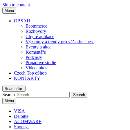
Skip to content
Menu
OBSAH
Ecommerce
Rozhovory
Chytré aplikace
Výzkumy a trendy pro váš e-business
Eventy a akce
Komentáře
Podcasty
Případové studie
Videoanketa
Czech Top eShop
KONTAKTY
Search for:
Search
Menu
VISA
Deloitte
ACOMWARE
Shopsys