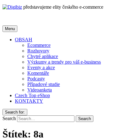
představujeme elity českého e-commerce
Menu
OBSAH
Ecommerce
Rozhovory
Chytré aplikace
Výzkumy a trendy pro váš e-business
Eventy a akce
Komentáře
Podcasty
Případové studie
Videoanketa
Czech Top eShop
KONTAKTY
Search for:
Search
Štítek:
8a