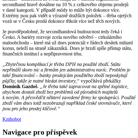
secondhand hravě dosáhne na 10 % z celkového objemu prodejů
v dané kategorii. V případě módy to může být dokonce více.
Extrémy jsou pak vidět u výrazně dražších položek – třeba ojetých
vozů se v Česku prodá dokonce třikrát více než těch nových.
Je pravděpodobné, že secondhandová budoucnost tedy čeká i
Česko. A bariéry rozvoje zcela nového odvětví – cirkulárního
maloobchodu – které má už dnes potenciál v řádech desítek miliard
korun, neleží na straně zákazníků. Dnes je brzdí spíše přístup státu,
finančních institucí a nepřipravenost trhu.
„Zbytečnou komplikací je třeba DPH na použité zboží. Státu
nepřináší skoro nic a firmám jen administrativu navíc. Problém je
také financování – banky prodejcům použitého zboží neposkytují
půjčky, takže je nutné hledat investory,“
vypočítává překážky
Dominik Gazdoš
.
„Je třeba také zapracovat na zpětné logistice,
abychom dostali zboží bez problémů od původních majitelů
k novým. A přesvědčit některé zavedené firmy ke spolupráci. Použité
zboží vám dnes totiž nezobrazují například české srovnávače, které
jsou pro jeho prodej klíčové.“
Knihobot
Navigace pro příspěvek