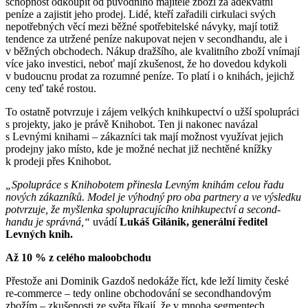
schopnost odkoupit od původního majitele zboží za adekvátní
peníze a zajistit jeho prodej. Lidé, kteří zařadili cirkulaci svých
nepotřebných věcí mezi běžné spotřebitelské návyky, mají totiž
tendence za utržené peníze nakupovat nejen v secondhandu, ale i
v běžných obchodech. Nákup dražšího, ale kvalitního zboží vnímají
více jako investici, neboť mají zkušenost, že ho dovedou kdykoli
v budoucnu prodat za rozumné peníze. To platí i o knihách, jejichž
ceny teď také rostou.
To ostatně potvrzuje i zájem velkých knihkupectví o užší spolupráci
s projekty, jako je právě Knihobot. Ten ji nakonec navázal
s Levnými knihami – zákazníci tak mají možnost využívat jejich
prodejny jako místo, kde je možné nechat již nechtěné knížky
k prodeji přes Knihobot.
„Spolupráce s Knihobotem přinesla Levným knihám celou řadu
nových zákazníků. Model je výhodný pro oba partnery a ve výsledku
potvrzuje, že myšlenka spolupracujícího knihkupectví a second-
handu je správná,“
uvádí
Lukáš Gilánik, generální ředitel
Levných knih.
Až 10 % z celého maloobchodu
Přestože ani Dominik Gazdoš nedokáže říct, kde leží limity české
re-commerce – tedy online obchodování se secondhandovým
zbožím – zkušenosti ze světa říkají, že v mnoha segmentech