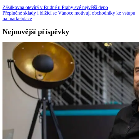
Zásilkovna otevírá v Rudné u Prahy své největší depo
Přeplněné sklady i blížící se Vánoce motivují obchodníky ke vstupu
na marketplace
Nejnovější příspěvky