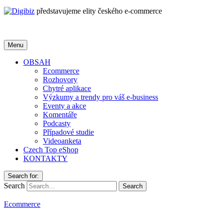
představujeme elity českého e-commerce
Menu
OBSAH
Ecommerce
Rozhovory
Chytré aplikace
Výzkumy a trendy pro váš e-business
Eventy a akce
Komentáře
Podcasty
Případové studie
Videoanketa
Czech Top eShop
KONTAKTY
Search for:
Search
Ecommerce