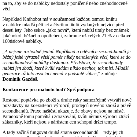
na to, aby se do nabídky nedostaly poničené nebo znehodnocené
věci.
Například Knihobot má v současnosti každou osmou knihu
v nabídce mladší pěti let a čtvrtinu titulů vydaných nejvíce před
deseti lety. Jeho sekce „jako nová“, která nabízí tituly bez známek
jakéhokoli běžného opotřebení, zahrnuje už celých 21 % z celkové
160tisícové nabídky.
„
A nejsme rozhodně jediní. Například u oděvních second-handů je
běžný ještě výrazně větší poměr nikdy nenošených věcí, které se do
secondhandové nabídky dostanou. Představa, že secondhandy
nabízí jen zboží, které kvůli vadám nikdo nechce, tak mizí. Mladší
generace už tuto asociaci nemá v podstatě vůbec
,“ zmiňuje
Dominik Gazdoš
.
Konkurence pro maloobchod? Spíš podpora
Rostoucí poptávka po zboží z druhé ruky samozřejmě vytváří nové
požadavky na koexistenci výrobců, prodejců nového zboží a právě
secondhandů. Praxe naštěstí ukazuje, že obavy nejsou na místě.
Paradoxně tomu pomáhá i zdražování, kvůli němuž výrobci ztrácí
zákazníky, kteří nejsou s nárůstem cen schopni držet tempo.
A tady začíná fungovat druhá strana secondhandů – tedy jejich