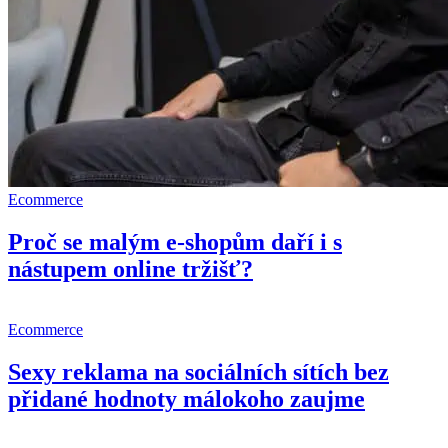
Ecommerce
Proč se malým e-shopům daří i s
nástupem online tržišť?
Ecommerce
Sexy reklama na sociálních sítích bez
přidané hodnoty málokoho zaujme