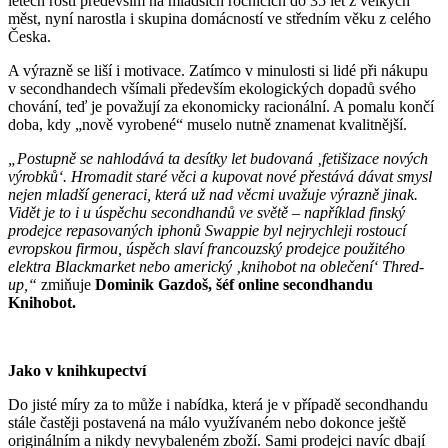
letech rostl především na mladších ročnících do 35 let z velkých
měst, nyní narostla i skupina domácností ve středním věku z celého
Česka.
A výrazně se liší i motivace. Zatímco v minulosti si lidé při nákupu
v secondhandech všímali především ekologických dopadů svého
chování, teď je považují za ekonomicky racionální. A pomalu končí
doba, kdy „nově vyrobené“ muselo nutně znamenat kvalitnější.
„Postupně se nahlodává ta desítky let budovaná ‚fetišizace nových
výrobků‘. Hromadit staré věci a kupovat nové přestává dávat smysl
nejen mladší generaci, která už nad věcmi uvažuje výrazně jinak.
Vidět je to i u úspěchu secondhandů ve světě – například finský
prodejce repasovaných iphonů Swappie byl nejrychleji rostoucí
evropskou firmou, úspěch slaví francouzský prodejce použitého
elektra Blackmarket nebo americký ‚knihobot na oblečení‘ Thred-
up,“
zmiňuje
Dominik Gazdoš, šéf online secondhandu
Knihobot.
Jako v knihkupectví
Do jisté míry za to může i nabídka, která je v případě secondhandu
stále častěji postavená na málo využívaném nebo dokonce ještě
originálním a nikdy nevybaleném zboží. Sami prodejci navíc dbají