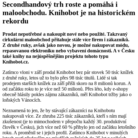
Secondhandový trh roste a pomáhá i
maloobchodu. Knihobot je na historickém
rekordu
Prodat nepotřebné a nakoupit nové nebo použité. Takzvaný
cirkulární maloobchod přitahuje stále více firem i zákazníků.
Z druhé ruky, avšak jako novou, je možné nakupovat módu,
repasovanou elektroniku nebo vybavení domácnosti. A v Česku
také knihy na nejúspěšnějším projektu tohoto typu
Knihobot.cz.
Zatímco vloni v září prodal Knihobot bez pár stovek 50 tisíc knížek
z druhé ruky, letos už to bylo přes 98 tisíc titulů. Lidé si tak
prodejem starších knížek za září přišli skoro na 8 milionů korun. A
od začátku roku to je více než 50 milionů. Přes léto, kdy e-shopy
obecně hlásily pokles zájmu zákazníků, měl Knihobot tržby jako o
loňských Vánocích.
Neznamená to jen, že by stávající zákazníci na Knihobotu
nakupovali více. Ze zhruba 225 tisíc zákazníků, kteří s ním mají
zkušenost (je to mimochodem v přepočtu každý 30. produktivní
člověk v Česku), jich více než 60 % přibylo jen od začátku letošního
roku. A proměnil se i jejich profil. Zatímco Knihobot v minulých