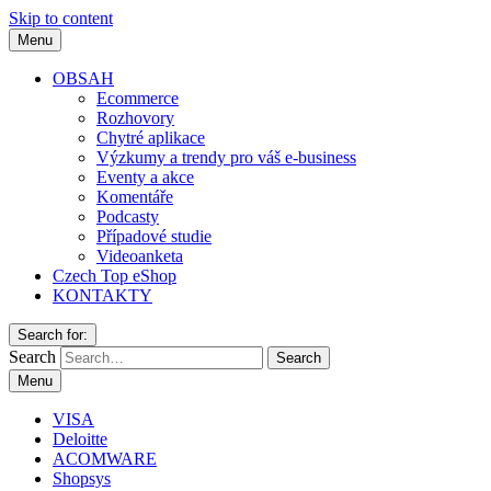
Skip to content
Menu
OBSAH
Ecommerce
Rozhovory
Chytré aplikace
Výzkumy a trendy pro váš e-business
Eventy a akce
Komentáře
Podcasty
Případové studie
Videoanketa
Czech Top eShop
KONTAKTY
Search for:
Search
Menu
VISA
Deloitte
ACOMWARE
Shopsys