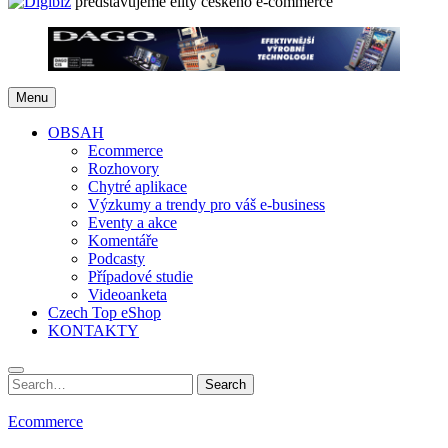
představujeme elity českého e-commerce
Menu
OBSAH
Ecommerce
Rozhovory
Chytré aplikace
Výzkumy a trendy pro váš e-business
Eventy a akce
Komentáře
Podcasty
Případové studie
Videoanketa
Czech Top eShop
KONTAKTY
Search
Search
for:
Ecommerce