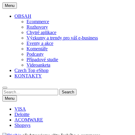
Skip
Menu
to
content
OBSAH
Ecommerce
Rozhovory
Chytré aplikace
Výzkumy a trendy pro váš e-business
Eventy a akce
Komentáře
Podcasty
Případové studie
Videoanketa
Czech Top eShop
KONTAKTY
Search
Search
for:
Menu
VISA
Deloitte
ACOMWARE
Shopsys