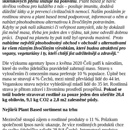
skleníkových plynů snižuje na polovinu
. Plant based je navíc
skvělou volbou pro každého z nás – posiluje imunitu, dodává
důležité látky a je prevencí civilizačních nemocí.
Naším posláním je
rostlinou stravu a plant based trend podporovat, informovat o něm a
nabízet plnohodnotnou alternativou k živočišným potravinám.
Kdyby se pak naši zákaznici či veřejnost zamysleli, zda by dokázali
jíst méně masa, třeba jen jeden den v týdnu, tak jsme odvedli dobrou
práci. Dopad na planetu by pak totiž byl opravdu masivní. Proto
nabízíme největší plnohodnotný obchod v obchodě s alternativami
ke všem různým živočišným výrobkům, které budou atraktivní pro
vegany, vegetariány i ty, kteří chtějí jíst udržitelněji a zdravěji.
“
Dle výzkumu agentury Ipsos z května 2020 Češi patří k národům,
které do svého jídelníčku pravidelně zahrnují maso. Stravu s
vyloučením či omezením masa preferuje 10 % populace. Úplně bez
masa se stravují 4 % Čechů, mezi nimiž převládají lidé do 44 let.
Veganskou stravu nejvíce vyhledávají mladí lidé do 35 let. Rostlinná
strava je přitom zdraví i životnímu prostředí prospěšná.
Pokud se
totiž budete stravovat rostlině za pouze jeden den ušetříte 20,4
kg obilovin, 9,1 kg CO2 a 2,8 m2 zalesněné půdy.
Nejširší Plant Based sortiment na trhu
Meziročně stoupá zájem o rostlinné produkty o 11 %. Průzkum
společnosti Ipsos navíc ukazuje, že více rostlinných produktů chce
do svého jídelníčku zařadit 28 %* Čechů. Internetový prodejce