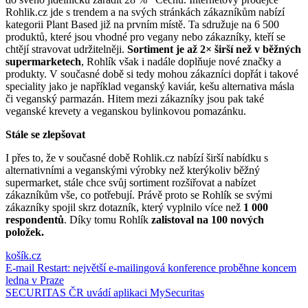
Rohlik.cz jde s trendem a na svých stránkách zákazníkům nabízí
kategorii Plant Based již na prvním místě. Ta sdružuje na 6 500
produktů, které jsou vhodné pro vegany nebo zákazníky, kteří se
chtějí stravovat udržitelněji.
Sortiment je až 2
×
širší
než v běžných
supermarketech
, Rohlík však i nadále doplňuje nové značky a
produkty. V současné době si tedy mohou zákazníci dopřát i takové
speciality jako je například veganský kaviár, kešu alternativa másla
či veganský parmazán. Hitem mezi zákazníky jsou pak také
veganské krevety a veganskou bylinkovou pomazánku.
Stále se zlepšovat
I přes to, že v současné době Rohlik.cz nabízí širší nabídku s
alternativními a veganskými výrobky než kterýkoliv běžný
supermarket, stále chce svůj sortiment rozšiřovat a nabízet
zákazníkům vše, co potřebují. Právě proto se Rohlík se svými
zákazníky spojil skrz dotazník, který vyplnilo více než
1 000
respondentů
. Díky tomu Rohlík
zalistoval na 100 nových
položek.
košík.cz
Navigace
E-mail Restart: největší e-mailingová konference proběhne koncem
ledna v Praze
pro
SECURITAS ČR uvádí aplikaci MySecuritas
příspěvek