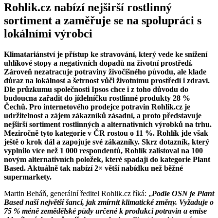
Rohlik.cz nabízí nejširší rostlinný
sortiment a zaměřuje se na spolupráci s
lokálními výrobci
Klimatariánství je přístup ke stravování, který vede ke snížení
uhlíkové stopy a negativních dopadů na životní prostředí.
Zároveň nezatracuje potraviny živočišného původu, ale klade
důraz na lokálnost a šetrnost vůči životnímu prostředí i zdraví.
Dle průzkumu společnosti Ipsos chce i z toho důvodu do
budoucna zařadit do jídelníčku rostlinné produkty 28 %
Čechů. Pro internetového prodejce potravin Rohlik.cz je
udržitelnost a zájem zákazníků zásadní, a proto představuje
nejširší
sortiment rostlinných a alternativních výrobků na trhu
.
Meziročně tyto kategorie v ČR rostou o 11 %. Rohlík jde však
ještě o krok dál a zapojuje své zákazníky. Skrz dotazník, který
vyplnilo více než 1 000 respondentů, Rohlík zalistoval na 100
novým alternativních položek, které spadají do kategorie Plant
Based. Aktuálně tak nabízí
2× větší nabídku než běžné
supermarkety.
Martin Beháň, generální ředitel Rohlik.cz říká: „
Podle
OSN je Plant
Based naší největší šancí, jak zmírnit klimatické změny
. Vyžaduje o
75 % méně zemědělské půdy určené k produkci potravin a emise