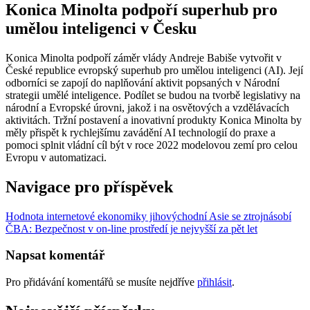
Konica Minolta podpoří superhub pro
umělou inteligenci v Česku
Konica Minolta podpoří záměr vlády Andreje Babiše vytvořit v
České republice evropský superhub pro umělou inteligenci (AI). Její
odborníci se zapojí do naplňování aktivit popsaných v Národní
strategii umělé inteligence. Podílet se budou na tvorbě legislativy na
národní a Evropské úrovni, jakož i na osvětových a vzdělávacích
aktivitách. Tržní postavení a inovativní produkty Konica Minolta by
měly přispět k rychlejšímu zavádění AI technologií do praxe a
pomoci splnit vládní cíl být v roce 2022 modelovou zemí pro celou
Evropu v automatizaci.
Navigace pro příspěvek
Hodnota internetové ekonomiky jihovýchodní Asie se ztrojnásobí
ČBA: Bezpečnost v on-line prostředí je nejvyšší za pět let
Napsat komentář
Pro přidávání komentářů se musíte nejdříve
přihlásit
.