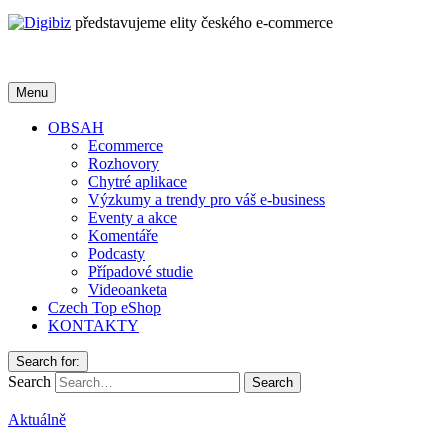
představujeme elity českého e-commerce
Menu
OBSAH
Ecommerce
Rozhovory
Chytré aplikace
Výzkumy a trendy pro váš e-business
Eventy a akce
Komentáře
Podcasty
Případové studie
Videoanketa
Czech Top eShop
KONTAKTY
Search for:
Search
Aktuálně