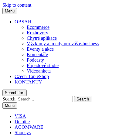
Skip to content
Menu
OBSAH
Ecommerce
Rozhovory
Chytré aplikace
Výzkumy a trendy pro váš e-business
Eventy a akce
Komentáře
Podcasty
Případové studie
Videoanketa
Czech Top eShop
KONTAKTY
Search for:
Search
Menu
VISA
Deloitte
ACOMWARE
Shopsys