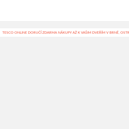
TESCO ONLINE DORUČÍ ZDARMA NÁKUPY AŽ K VAŠIM DVEŘÍM V BRNĚ, OSTR