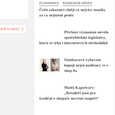
ECOMMERCE
ROZHOVOR MĚSÍCE
Čeští zákazníci chtějí co nejvíce muziky
za co nejméně peněz
AVĚ A OKOLÍ
Přichází významná novela
spotřebitelské legislativy,
která se týká i internetových obchodníků
Outdoorové vybavení
kupují nejen nadšenci, ví e-
shop 8a
Matěj Kapošváry:
„Retaileři jsou pro
tradiční e-shopaře novými soupeři“