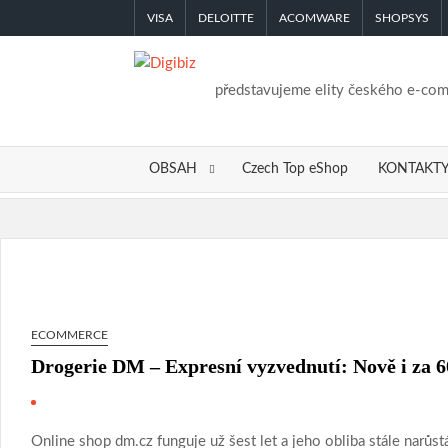
Skip
VISA
DELOITTE
ACOMWARE
SHOPSYS
to
content
představujeme elity českého e-co
OBSAH
Czech Top eShop
KONTAKT
ECOMMERCE
Drogerie DM – Expresní vyzvednutí: Nově i za 
Online shop dm.cz funguje už šest let a jeho obliba stále narů