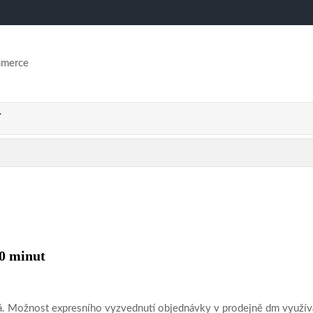
mmerce
Y
60 minut
stá. Možnost expresního vyzvednutí objednávky v prodejně dm využívá