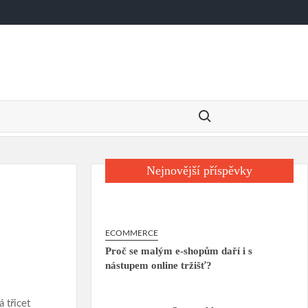
Search for:
Nejnovější příspěvky
ECOMMERCE
Proč se malým e-shopům daří i s
nástupem online tržišť?
 třicet