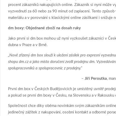
procent zákazníků nakupujících online. Zákazník si nyní může v
vyzvednutí za 60 nebo za 90 minut od zaplacení. Tento způsob 
materiálu a v porovnání s klasickými online zásilkami i snižuje n
dm boxy: Objednané zboží na dosah ruky
Jako první si dm box mohou už nyní vyzkoušet zákazníci v Česk
dubna v Praze a v Brně.
„Nově zřízený dm box slouží k uložení zásilek pro expresní vyzvednut
shopu dm.cz a jako místo doručení zvolil prodejnu dm. Vyzvedávání 
spolupracovníků a spolupracovnic z prodejny.“
–
Jiří Peroutka
, ma
První dm box v Českých Budějovicích je umístěný uvnitř prodejny
a pokud se první dm boxy v Česku, na Slovensku a v Rakousku osv
Společnost chce díky oběma novinkám svým zákazníkům online ná
jedinečný zážitek z nakupování, osobní kontakt a odborné porade