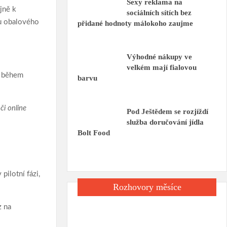
Sexy reklama na
jně k
sociálních sítích bez
bu obalového
přidané hodnoty málokoho zaujme
Výhodné nákupy ve
velkém mají fialovou
u během
barvu
či online
Pod Ještědem se rozjíždí
služba doručování jídla
Bolt Food
ilotní fázi,
Rozhovory měsíce
z na