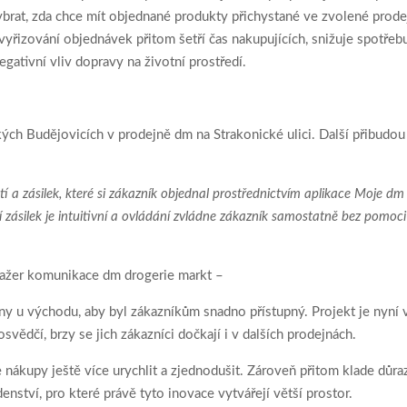
ybrat, zda chce mít objednané produkty přichystané ve zvolené prode
vyřizování objednávek přitom šetří čas nakupujících, snižuje spotře
egativní vliv dopravy na životní prostředí.
ých Budějovicích v prodejně dm na Strakonické ulici. Další přibudo
í a zásilek, které si zákazník objednal prostřednictvím aplikace Moje dm 
zásilek je intuitivní a ovládání zvládne zákazník samostatně bez pomoci
nažer komunikace dm drogerie markt –
 u východu, aby byl zákazníkům snadno přístupný. Projekt je nyní v p
ědčí, brzy se jich zákazníci dočkají i v dalších prodejnách.
kupy ještě více urychlit a zjednodušit. Zároveň přitom klade důra
nství, pro které právě tyto inovace vytvářejí větší prostor.