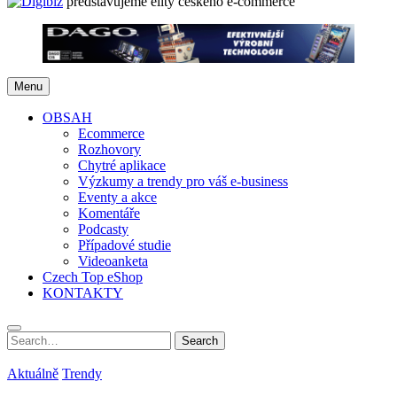
představujeme elity českého e-commerce
Menu
OBSAH
Ecommerce
Rozhovory
Chytré aplikace
Výzkumy a trendy pro váš e-business
Eventy a akce
Komentáře
Podcasty
Případové studie
Videoanketa
Czech Top eShop
KONTAKTY
Search
Search
for:
Aktuálně
Trendy