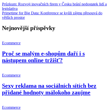
Navigace
Průzkum: Rozvoji inovačních firem v Česku brání nedostatek lidí a
legislativa
pro
Primetime for Big Data: Konference se kvůli zájmu přesouvá do
příspěvek
větších prostor
Nejnovější příspěvky
Ecommerce
Proč se malým e-shopům daří i s
nástupem online tržišť?
Ecommerce
Sexy reklama na sociálních sítích bez
přidané hodnoty málokoho zaujme
Ecommerce