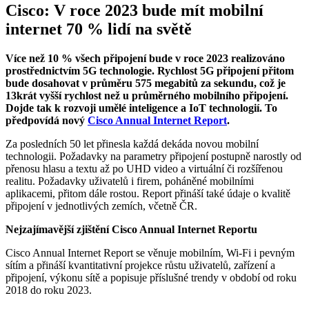
Cisco: V roce 2023 bude mít mobilní
internet 70 % lidí na světě
Více než 10 % všech připojení bude v roce 2023 realizováno
prostřednictvím 5G technologie. Rychlost 5G připojení přitom
bude dosahovat v průměru 575 megabitů za sekundu, což je
13krát vyšší rychlost než u průměrného mobilního připojení.
Dojde tak k rozvoji umělé inteligence a IoT technologií. To
předpovídá nový
Cisco Annual Internet Report
.
Za posledních 50 let přinesla každá dekáda novou mobilní
technologii. Požadavky na parametry připojení postupně narostly od
přenosu hlasu a textu až po UHD video a virtuální či rozšířenou
realitu. Požadavky uživatelů i firem, poháněné mobilními
aplikacemi, přitom dále rostou. Report přináší také údaje o kvalitě
připojení v jednotlivých zemích, včetně ČR.
Nejzajímavější zjištění Cisco Annual Internet Reportu
Cisco Annual Internet Report se věnuje mobilním, Wi-Fi i pevným
sítím a přináší kvantitativní projekce růstu uživatelů, zařízení a
připojení, výkonu sítě a popisuje příslušné trendy v období od roku
2018 do roku 2023.