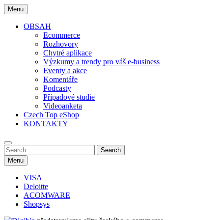
Skip
Menu
to
content
OBSAH
Ecommerce
Rozhovory
Chytré aplikace
Výzkumy a trendy pro váš e-business
Eventy a akce
Komentáře
Podcasty
Případové studie
Videoanketa
Czech Top eShop
KONTAKTY
Search
Search
for:
Menu
VISA
Deloitte
ACOMWARE
Shopsys