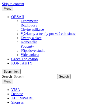
Skip to content
Menu
OBSAH
Ecommerce
Rozhovory
Chytré aplikace
Výzkumy a trendy pro váš e-business
Eventy a akce
Komentáře
Podcasty
Případové studie
Videoanketa
Czech Top eShop
KONTAKTY
Search for:
Search
Menu
VISA
Deloitte
ACOMWARE
Shopsys