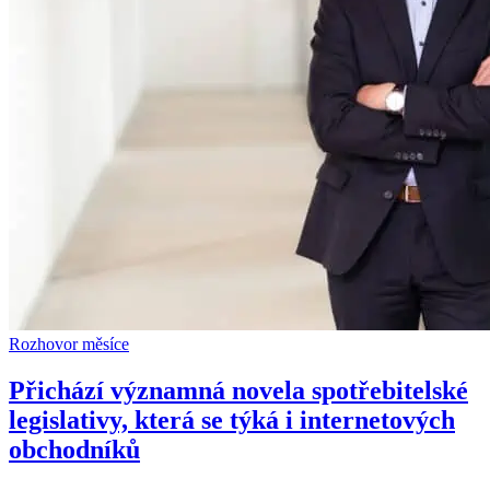
Rozhovor měsíce
Přichází významná novela spotřebitelské
legislativy, která se týká i internetových
obchodníků