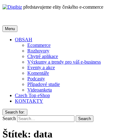
představujeme elity českého e-commerce
Menu
OBSAH
Ecommerce
Rozhovory
Chytré aplikace
Výzkumy a trendy pro váš e-business
Eventy a akce
Komentáře
Podcasty
Případové studie
Videoanketa
Czech Top eShop
KONTAKTY
Search for:
Search
Štítek:
data